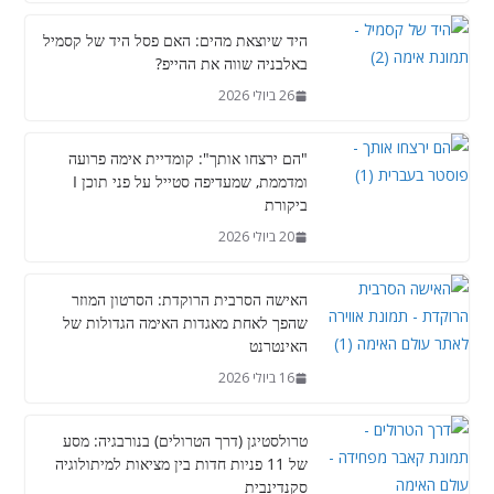
היד שיוצאת מהים: האם פסל היד של קסמיל
באלבניה שווה את ההייפ?
26 ביולי 2026
"הם ירצחו אותך": קומדיית אימה פרועה
ומדממת, שמעדיפה סטייל על פני תוכן I
ביקורת
20 ביולי 2026
האישה הסרבית הרוקדת: הסרטון המוזר
שהפך לאחת מאגדות האימה הגדולות של
האינטרנט
16 ביולי 2026
טרולסטיגן (דרך הטרולים) בנורבגיה: מסע
של 11 פניות חדות בין מציאות למיתולוגיה
סקנדינבית