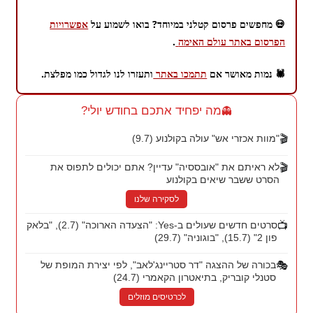
💀 מחפשים פרסום קטלני במיוחד? בואו לשמוע על
אפשרויות
הפרסום באתר עולם האימה
.
🕷️ נמות מאושר אם
תתמכו באתר
ותעזרו לנו לגדול כמו מפלצת.
מה יפחיד אתכם בחודש יולי?
👻
🎬
"מוות אכזרי אש" עולה בקולנוע (9.7)
🎬
לא ראיתם את "אובססיה" עדיין? אתם יכולים לתפוס את
הסרט ששבר שיאים בקולנוע
לסקירה שלנו
📺
סרטים חדשים שעולים ב-Yes: "הצעדה הארוכה" (2.7), "בלאק
פון 2" (15.7), "בוגוניה" (29.7)
🎭
בכורה של ההצגה "דר סטריינג'לאב", לפי יצירת המופת של
סטנלי קובריק, בתיאטרון הקאמרי (24.7)
לכרטיסים מוזלים