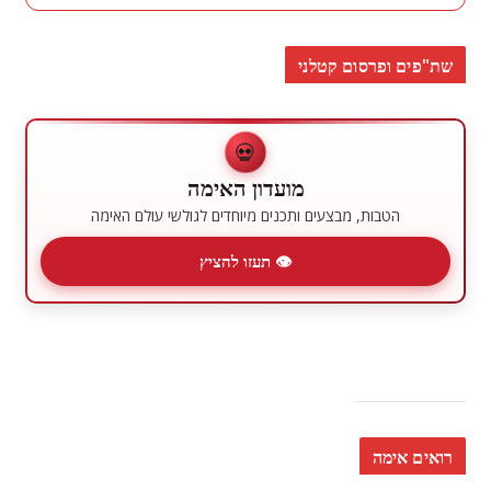
שת"פים ופרסום קטלני
💀
מועדון האימה
הטבות, מבצעים ותכנים מיוחדים לגולשי עולם האימה
👁 תעזו להציץ
רואים אימה