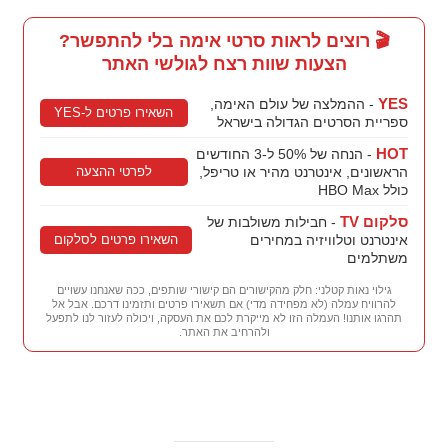
🎬 רוצים לראות סרטי אימה בלי להתפשר?
הצעות שוות רצח לגולשי האתר
YES
- ההמלצה של עולם האימה,
השאירו פרטים ל-YES
ספריית הסרטים הגדולה בישראל
HOT
- הנחה של 50% ל-3 החודשים
לפרטי ההצעה
הראשונים, אינטרנט מהיר או טריפל,
כולל HBO Max
סלקום TV
- חבילות משולבות של
השאירו פרטים לסלקום
אינטרנט וטלוויזיה במחירים
משתלמים
גילוי נאות קטלני: חלק מהקישורים הם קישורי שותפים, ככה שאנחנו עשויים
להרוויח עמלה (לא מפחידה מדי) אם תשאירו פרטים ותזמינו דרכם. אבל אל
תהרגו אותנו! העמלה הזו לא מייקרת לכם את העסקה, ויכולה לעזור לנו לתפעל
ולהרחיב את האתר.