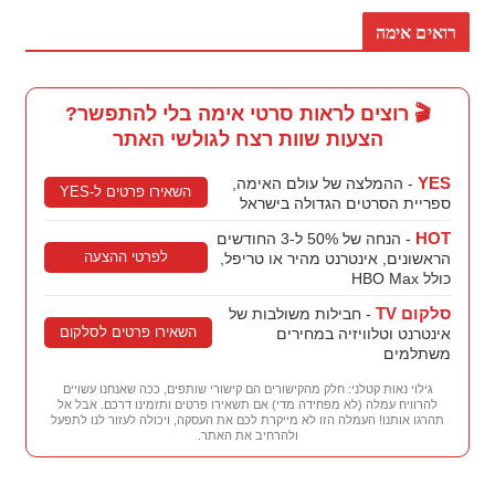
רואים אימה
🎬 רוצים לראות סרטי אימה בלי להתפשר?
הצעות שוות רצח לגולשי האתר
YES
- ההמלצה של עולם האימה,
השאירו פרטים ל-YES
ספריית הסרטים הגדולה בישראל
HOT
- הנחה של 50% ל-3 החודשים
לפרטי ההצעה
הראשונים, אינטרנט מהיר או טריפל,
כולל HBO Max
סלקום TV
- חבילות משולבות של
השאירו פרטים לסלקום
אינטרנט וטלוויזיה במחירים
משתלמים
גילוי נאות קטלני: חלק מהקישורים הם קישורי שותפים, ככה שאנחנו עשויים
להרוויח עמלה (לא מפחידה מדי) אם תשאירו פרטים ותזמינו דרכם. אבל אל
תהרגו אותנו! העמלה הזו לא מייקרת לכם את העסקה, ויכולה לעזור לנו לתפעל
ולהרחיב את האתר.