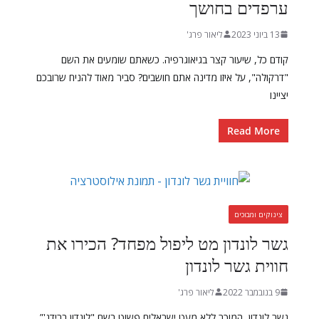
ערפדים בחושך
13 ביוני 2023
ליאור פרג'
קודם כל, שיעור קצר בגיאוגרפיה. כשאתם שומעים את השם
"דרקולה", על איזו מדינה אתם חושבים? סביר מאוד להניח שרובכם
יציינו
Read More
צינוקים ומבוכים
גשר לונדון מט ליפול מפחד? הכירו את
חווית גשר לונדון
9 בנובמבר 2022
ליאור פרג'
גשר לונדון, המוכר ללא מעט ישראלים פשוט בשם "לונדון ברידג'”,