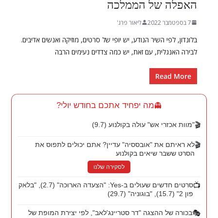
האפלה של הממלכה
7 בספטמבר 2022
ליאור פרג'
בלונדון, לפי השיר הנודע, יש יופי של סרטים, מוזיקה ואנשים אדיבים.
לבירה האנגלית, עם זאת, יש כמה צדדים נעימים הרבה
Read More
מה יפחיד אתכם בחודש יולי?
👻
🎬
"מוות אכזרי אש" עולה בקולנוע (9.7)
🎬
לא ראיתם את "אובססיה" עדיין? אתם יכולים לתפוס את
הסרט ששבר שיאים בקולנוע
לסקירה שלנו
📺
סרטים חדשים שעולים ב-Yes: "הצעדה הארוכה" (2.7), "בלאק
פון 2" (15.7), "בוגוניה" (29.7)
🎭
בכורה של ההצגה "דר סטריינג'לאב", לפי יצירת המופת של