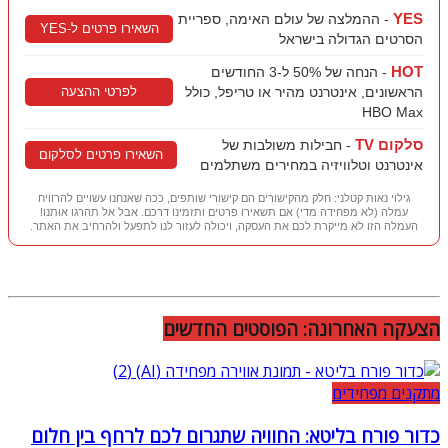
YES
- ההמלצה של עולם האימה, ספריית
השאירו פרטים ל-YES
הסרטים הגדולה בישראל
HOT
- הנחה של 50% ל-3 החודשים
הראשונים, אינטרנט מהיר או טריפל, כולל
לפרטי ההצעה
HBO Max
סלקום TV
- חבילות משולבות של
השאירו פרטים לסלקום
אינטרנט וטלוויזיה במחירים משתלמים
גילוי נאות קטלני: חלק מהקישורים הם קישורי שותפים, ככה שאנחנו עשויים להרוויח
עמלה (לא מפחידה מדי) אם תשאירו פרטים ותזמינו דרכם. אבל אל תהרגו אותנו!
העמלה הזו לא מייקרת לכם את העסקה, ויכולה לעזור לנו לתפעל ולהרחיב את האתר.
הצעקה האחרונה: הפוסטים החדשים
מתקנים מפחידים
כדור פורח בליטא: החוויה שתגרום לכם לרחף בין חלום