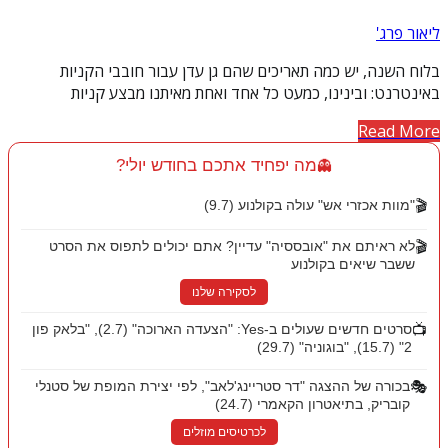
ליאור פרג'
בלוח השנה, יש כמה תאריכים שהם גן עדן עבור חובבי הקניות
באינטרנט: ובינינו, כמעט כל אחד ואחת מאיתנו מבצע קניות
Read More
מה יפחיד אתכם בחודש יולי?
👻
🎬
"מוות אכזרי אש" עולה בקולנוע (9.7)
🎬
לא ראיתם את "אובססיה" עדיין? אתם יכולים לתפוס את הסרט
ששבר שיאים בקולנוע
לסקירה שלנו
📺
סרטים חדשים שעולים ב-Yes: "הצעדה הארוכה" (2.7), "בלאק פון
2" (15.7), "בוגוניה" (29.7)
🎭
בכורה של ההצגה "דר סטריינג'לאב", לפי יצירת המופת של סטנלי
קובריק, בתיאטרון הקאמרי (24.7)
לכרטיסים מוזלים