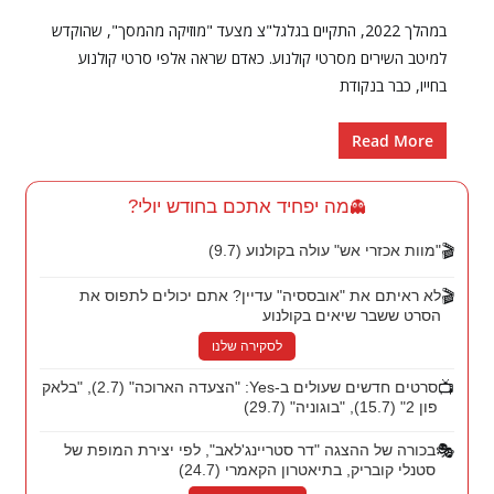
במהלך 2022, התקיים בגלגל"צ מצעד "מוזיקה מהמסך", שהוקדש
למיטב השירים מסרטי קולנוע. כאדם שראה אלפי סרטי קולנוע
בחייו, כבר בנקודת
Read More
מה יפחיד אתכם בחודש יולי?
👻
🎬
"מוות אכזרי אש" עולה בקולנוע (9.7)
🎬
לא ראיתם את "אובססיה" עדיין? אתם יכולים לתפוס את
הסרט ששבר שיאים בקולנוע
לסקירה שלנו
📺
סרטים חדשים שעולים ב-Yes: "הצעדה הארוכה" (2.7), "בלאק
פון 2" (15.7), "בוגוניה" (29.7)
🎭
בכורה של ההצגה "דר סטריינג'לאב", לפי יצירת המופת של
סטנלי קובריק, בתיאטרון הקאמרי (24.7)