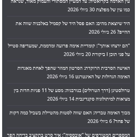
עין האדמה בקרואטיה: על המעיין המסתורי והעמוק מאוד, שנראה
כמו עין של מפלצת
30 ביולי 2026
היד שיוצאת מהים: האם פסל היד של קסמיל באלבניה שווה את
ההייפ?
26 ביולי 2026
"הם ירצחו אותך": קומדיית אימה פרועה ומדממת, שמעדיפה סטייל
על פני תוכן I ביקורת
20 ביולי 2026
האישה הסרבית הרוקדת: הסרטון המוזר שהפך לאחת מאגדות
האימה הגדולות של האינטרנט
16 ביולי 2026
טרולסטיגן (דרך הטרולים) בנורבגיה: מסע של 11 פניות חדות בין
מציאות למיתולוגיה סקנדינבית
14 ביולי 2026
מבוך האימה טבריה: האם שווה לסטות מהטיילת בשביל כמה דקות
של פחד?
6 ביולי 2026
המספרים המטורפים של "אובססיה": איך סרט בתקציב בדיחה הפך