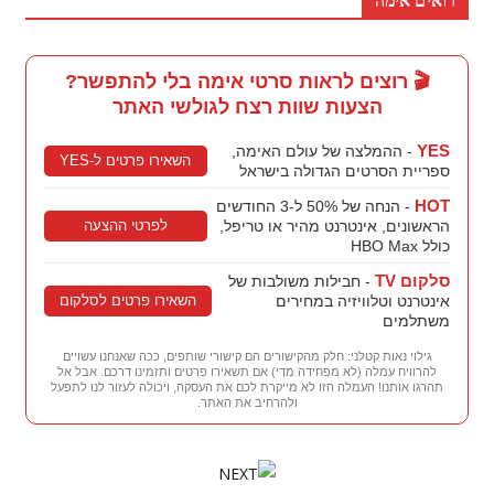
רואים אימה
🎬 רוצים לראות סרטי אימה בלי להתפשר?
הצעות שוות רצח לגולשי האתר
YES
- ההמלצה של עולם האימה,
השאירו פרטים ל-YES
ספריית הסרטים הגדולה בישראל
HOT
- הנחה של 50% ל-3 החודשים
לפרטי ההצעה
הראשונים, אינטרנט מהיר או טריפל,
כולל HBO Max
סלקום TV
- חבילות משולבות של
השאירו פרטים לסלקום
אינטרנט וטלוויזיה במחירים
משתלמים
גילוי נאות קטלני: חלק מהקישורים הם קישורי שותפים, ככה שאנחנו עשויים
להרוויח עמלה (לא מפחידה מדי) אם תשאירו פרטים ותזמינו דרכם. אבל אל
תהרגו אותנו! העמלה הזו לא מייקרת לכם את העסקה, ויכולה לעזור לנו לתפעל
ולהרחיב את האתר.