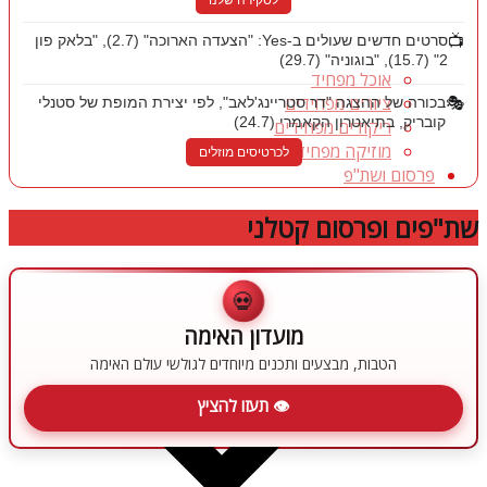
לסקירה שלנו
📺
סרטים חדשים שעולים ב-Yes: "הצעדה הארוכה" (2.7), "בלאק פון
2" (15.7), "בוגוניה" (29.7)
אוכל מפחיד
ציורים מפחידים
🎭
בכורה של ההצגה "דר סטריינג'לאב", לפי יצירת המופת של סטנלי
קובריק, בתיאטרון הקאמרי (24.7)
ריקודים מפחידים
מוזיקה מפחידה
לכרטיסים מוזלים
פרסום ושת"פ
שת"פים ופרסום קטלני
💀
מועדון האימה
הטבות, מבצעים ותכנים מיוחדים לגולשי עולם האימה
👁 תעזו להציץ