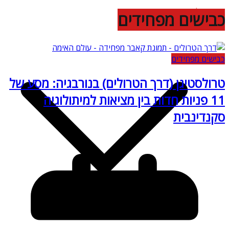
עלינו
כבישים מפחידים
אימה קולנועית
כבישים מפחידים
טרולסטיגן (דרך הטרולים) בנורבגיה: מסע של
11 פניות חדות בין מציאות למיתולוגיה
סקנדינבית