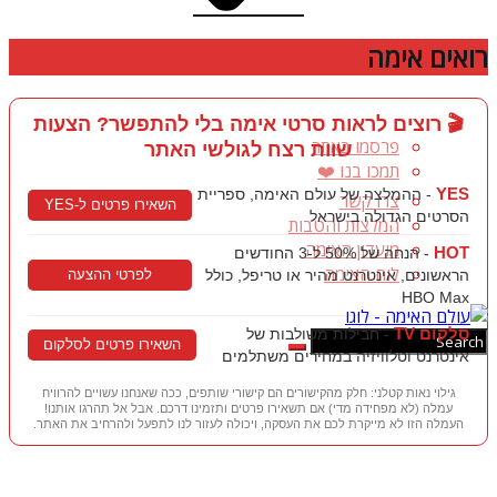
רואים אימה
🎬 רוצים לראות סרטי אימה בלי להתפשר? הצעות
פרסמו באתר
שוות רצח לגולשי האתר
תמכו בנו ❤️
YES
- ההמלצה של עולם האימה, ספריית
צרו קשר
השאירו פרטים ל-YES
הסרטים הגדולה בישראל
המלצות והטבות
מועדון האימה
HOT
- הנחה של 50% ל-3 החודשים
לוח האימה
הראשונים, אינטרנט מהיר או טריפל, כולל
לפרטי ההצעה
HBO Max
סלקום TV
- חבילות משולבות של
השאירו פרטים לסלקום
אינטרנט וטלוויזיה במחירים משתלמים
גילוי נאות קטלני: חלק מהקישורים הם קישורי שותפים, ככה שאנחנו עשויים להרוויח
עמלה (לא מפחידה מדי) אם תשאירו פרטים ותזמינו דרכם. אבל אל תהרגו אותנו!
העמלה הזו לא מייקרת לכם את העסקה, ויכולה לעזור לנו לתפעל ולהרחיב את האתר.