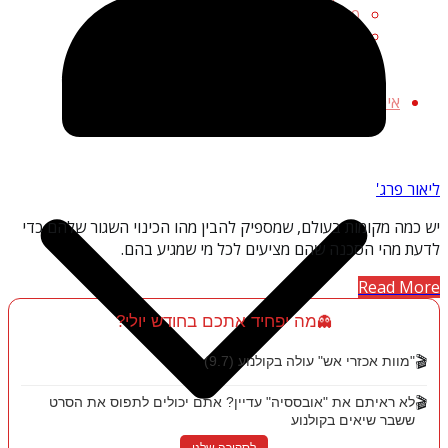
פחדים מפחידים
שירותי אימה
תאריכים מפחידים
תופעות מפחידות
אימה אמנותית
ליאור פרג'
יש כמה מקומות בעולם, שמספיק להבין מהו הכינוי השגור שלהם כדי
לדעת מהי הסכנה שהם מציעים לכל מי שמגיע בהם.
Read More
מה יפחיד אתכם בחודש יולי?
👻
🎬
"מוות אכזרי אש" עולה בקולנוע (9.7)
🎬
לא ראיתם את "אובססיה" עדיין? אתם יכולים לתפוס את הסרט
ששבר שיאים בקולנוע