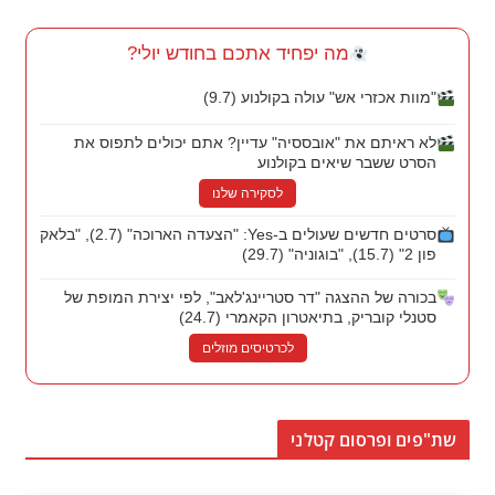
מה יפחיד אתכם בחודש יולי?
"מוות אכזרי אש" עולה בקולנוע (9.7)
לא ראיתם את "אובססיה" עדיין? אתם יכולים לתפוס את
הסרט ששבר שיאים בקולנוע
לסקירה שלנו
סרטים חדשים שעולים ב-Yes: "הצעדה הארוכה" (2.7), "בלאק
פון 2" (15.7), "בוגוניה" (29.7)
בכורה של ההצגה "דר סטריינג'לאב", לפי יצירת המופת של
סטנלי קובריק, בתיאטרון הקאמרי (24.7)
לכרטיסים מוזלים
שת"פים ופרסום קטלני