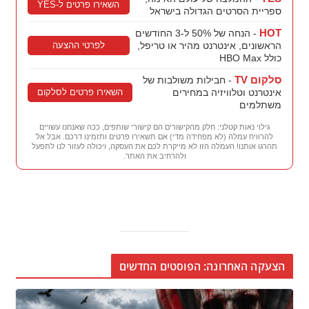
השאירו פרטים ל-YES
ספריית הסרטים הגדולה בישראל
HOT
- הנחה של 50% ל-3 החודשים
לפרטי ההצעה
הראשונים, אינטרנט מהיר או טריפל,
כולל HBO Max
סלקום TV
- חבילות משולבות של
השאירו פרטים לסלקום
אינטרנט וטלוויזיה במחירים
משתלמים
גילוי נאות קטלני: חלק מהקישורים הם קישורי שותפים, ככה שאנחנו עשויים
להרוויח עמלה (לא מפחידה מדי) אם תשאירו פרטים ותזמינו דרכם. אבל אל
תהרגו אותנו! העמלה הזו לא מייקרת לכם את העסקה, ויכולה לעזור לנו לתפעל
ולהרחיב את האתר.
הצעקה האחרונה: הפוסטים החדשים