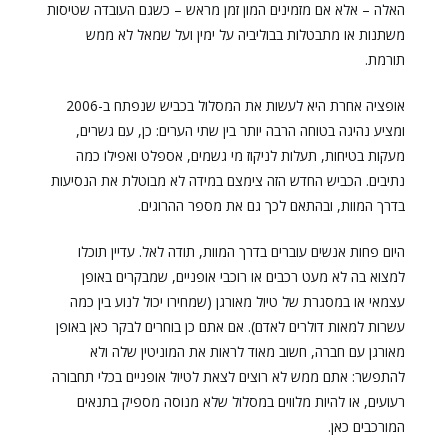
האלה – אלא אם מזמינים המון זמן מראש – כשגם העובדה שטיסות
משתנות או מתבטלות בבוליביה על ימין ועל שמאל לא ממש
תורמת.
אופציה אחרת היא לעשות את המסלול בכביש שנפתח ב-2006
ומציע נהיגה בטוחה הרבה יותר בין שתי הערים: כן, עם גשרים,
מעקות בטיחות, תעלות לניקוז מי גשמים, אספלט ואפילו כמה
נתיבים. הכביש החדש הזה צימצם במידה לא מבוטלת את הנסיעות
בדרך המוות, ובהתאם לכך גם את מספר ההרוגים.
היום פחות אנשים עוברים בדרך המוות, תודה לאל. עדיין תוכלו
למצוא בה לא מעט רכבים או רוכבי אופניים, שמבקרים באופן
עצמאי או במסגרת של טיול מאורגן (שמחירו יכול לנוע בין כמה
עשרות למאות דולרים לאדם). אם אתם כן בוחרים לבקר כאן באופן
מאורגן עם חברה, חשוב מאוד לראות את המוניטין שלה ולא
להתפשר: אתם ממש לא רוצים לצאת לטיול אופניים בכלי תחבורה
רעועים, או להיות מלווים במסלול שלא מנוסה מספיק בתנאים
המורכבים כאן.