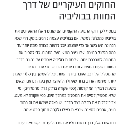
החוקים העיקריים של דרך
המוות בבוליביה
בנוסף לכך חוקי התנועה המקומיים הם שונים מאלו המאפיינים את
בוליביה כמכלול: למשל, אם בבוליביה עצמה נוהגים בימין, הרי שכאן
הנהיגה היא בשמאל כדי שהנהג יוכל לראות בצורה טובה יותר עד
כמה הגלגל החיצוני שלו ניצב ממש מעל התהום.
כדי להפוך את
התמונה למורכבת יותר, שלטונות בוליביה אוסרים על נהיגה בדרך
המוות בשעות החשיכה וסוגרים את הכביש מדי ערב. מכיוון
שהמסלול של רכב העובר בדרך המוות יכול להימשך בין כ-18 שעות
ליותר מיממה אחת, ברור שעלולה להיווצר כאן בעיה גם אם יוצאים
בשעות הבוקר המוקדמות (כפי שקורה בחלק גדול מהמקרים). מי
שלא מספיק לסיים את המסלול במהלך היום, כפי שקורה לא מעט,
צריך לבלות את הלילה בצד הדרך. יש כאלה שיראו את זה בתור
חוויה, אחרים כסצנה שנראית כאילו נלקחה מתוך סרט אימה.
בתנאים האלו, דרך המוות בוליביה הפכה ליעד מבוקש מאוד עבור