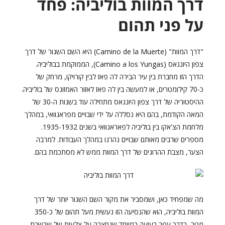
דרך המוות בוליביה: פחד
על פני תהום
"דרך המוות" (Camino de la Muerte) היא השם השגור של דרך
צפון היונגאס (Camino a los Yungas), הממוקמת בבוליביה.
הדרך הזו מחברת בין עיר הבירה לה פאז לבין קורויקו, מרחק של
כ-70 קילומטרים, או למעשה בין לה פאז לאזור האמזונס של בוליביה.
ההיסטוריה של דרך צפון היונגאס מתחילה עוד בשנות ה-30 של
המאה הקודמת, בהם היא נסללה על ידי שבויים מפראגוואי, במהלך
מלחמת הצ'אקו בין בוליביה לפאראגוואי בשנים 1935-1932.
מספרים שרבים מאותם שבויים נהרגו במהלך העבודות. למרבה
הצער, מצבת ההרוגים של דרך המוות ממש לא מסתכמת בהם.
מה שמפחיד כאן, ושמסביר את מקור השם השגור יותר של דרך
המוות בוליביה, הוא שהנסיעה הזו נעשית מעל תהום של כ-350
מטר, בדרך עפר רעועה במיוחד שנחצבה על צלעות של שרשרת