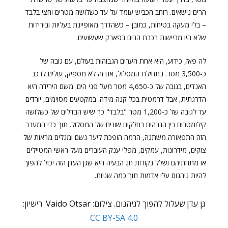
הרים נישאים. רוחב הכביש עומד על עד כשלושה מטרים וחצי בלבד
– בלי מעקה בטיחות, כמובן – כשהדרך מאופיינת בעליות ובירידות
שלא היו מביישות רכבת הרים בפארק שעשועים.
לה פאז, כידוע, היא אחת הערים הגבוהות בעולם, עם גובה של
כ-3,500 מטר. בתחילת המסלול, אם זה לא מספיק, עולים לרכב
האנדים, בגובה של כ-4,650 מטר מעל פני הים. משם הירידה היא
הדרגתית, אבל דרמטית בכל קנה מידה. במקטעים מסוימים, יורדים
עד לגובה של כ-1,200 מטר "בלבד" כך שיש הבדלים של כשלושה
קילומטרים בין הגבהים בחלקים שונים של המסלול. תוך כדי המעבר
הזה התפאורה משתנה, הרמה הופכת ליער גשם ומגלים מראות של
צוקים, מידרונות, עמקים, מפלי ענק העוברים מעל ראשי המטיילים
או מתחתיהם ושלל נקודות חן. הבעיה היא שגן העדן הזה יכול להפוך
להיות גיהנום עלי אדמות תוך כמה שניות.
גן עדן שעלול להפוך לגיהנום. צילום: Vaido Otsar. רישיון:
CC BY-SA 4.0