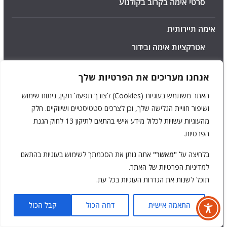
סרטי אימה בקרוב בקולנוע
אימה תיירותית
אטרקציות אימה ובידור
מוזיאונים מפחידים
אנחנו מעריכים את הפרטיות שלך
חדרי בריחה מפחידים
האתר משתמש בעוגיות (Cookies) לצורך תפעול תקין, ניתוח שימוש
ושיפור חוויית הגלישה שלך, וכן לצרכים סטטיסטיים ושיווקיים. חלק
מתקנים מפחידים
מהעוגיות עשויות לכלול מידע אישי בהתאם לתיקון 13 לחוק הגנת
פארקי שעשועים מפחידים
הפרטיות.
צינוקים ומבוכים
בלחיצה על
"מאשר"
אתה נותן את הסכמתך לשימוש בעוגיות בהתאם
למדיניות הפרטיות של האתר.
תוכל לשנות את הגדרות העוגיות בכל עת.
אתרים היסטוריים
אתרים דתיים ורוחניים
התאמה אישית
דחה הכול
קבל הכול
טירות מפחידות