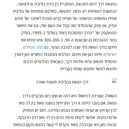
נמצאת דרך דרום היונגאס, המחברת בין בירת בוליביה וצ'ולומאני,
הנחשבת למאיימת לא פחות. למעשה, בחלקים מסוימים של בוליביה
אפילו המשימה הפשוטה של חציית כביש הופכת לאתגר של ממש.
ועדיין, אין ספק שהמסלול הזה קיבל את השם שלו, וגם את התואר
המפוקפק של "הדרך המסוכנת ביותר בעולם" ב-1995, בצדק
גמור. ההערכות הן שבשנות ה-90, כ-300-200 איש קיפחו את
חייהם בדרך המוות מדי שנה. למרבה הצער, גם
כמה מטיילים
ישראלים
סיימו כאן את חייהם. הצלבים והמצבות הפזורים כאן לאורך
המסלול מהווים עדות אילמת לכך, כשבאחד הגילעדים הרבים
תמצאו למשל תמצאו שמות בעברית.
השאלה שצריכה להישאל היא למה אנשים כיום מבקרים בדרך
המוות. אם בעבר הייתה זו דרך התניידות נפוצה מאוד בין לה פאז
לבין קורויקו או יערות האמזונס בצפון המדינה, היום יש מספיק
אלטרנטיבות. אפשר לקחת טיסת פנים בין לה פאז לבין רורנבקה.
הבעיה כאן היא שבהרבה מאוד מקרים די קשה למצוא מקום בטיסות