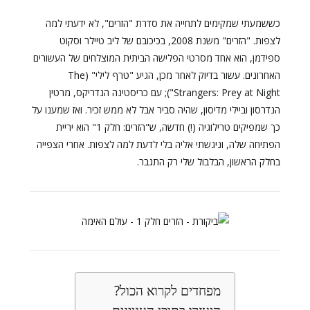
כששמעתי שמקימים לתחייה את סדרת "הזרים", לא ידעתי למה
לצפות. "הזרים" משנת 2008, בכיכובם של ליב טיילר וסקוט
ספידמן, הוא אחד מסרטי הפלישה הביתית המוצלחים של העשורים
האחרונים. עשור בדיוק לאחר מכן, הגיע "טרף לילי" (The
Strangers: Prey at Night"); עם כריסטינה הנדריקס, מרטין
הנדרסון וביילי מדיסון, שהיה סביר אבל לא ממש זכיר. ואז שמענו על
כך שמפיקים טרילוגיה (!) חדשה, ש"הזרים: חלק 1" הוא יריית
הפתיחה שלה, וניגשתי אליה בלי לדעת למה לצפות. אחרי הצפייה
בחלק הראשון, הבלבול שלי רק התגבר.
מפחדים לקרוא הכול?