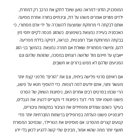
המוסכניק הזדוני למראה טוען שיוכל לתקן את הרכב רק למחרת,
ילדים מוזרים אומרים משהו על דת, ובינתיים בחורה אחרת מסיעה
אותם לבקתה די מרוחקת שמוצעת להשכרה על ידי אדם מסתורי, כי
האכסניה בעיירה נמצאת בשיפוצים. כשהזוג מנסה לקיים יחסי מין
בבקתה המרוחקת אבל רומנטית, כנראה, דפיקה בדלת מפריעה
להם, ומישהי מסתורית שואלת אם תמרה נמצאת. בהמשך בני הזוג
ייאבקו על חייהם מול שלושה רוצחים במסכה, שהזהות שלהם וגם
המניעים שלהם לא ממש ברורים או חשובים.
אם ראיתם סרטי פלישה ביתית, וגם את "הזרים" מלפני קצת יותר
מעשור וחצי, אתם יודעים למה לצפות. כדי להוסיף חטא על פשע,
הרי שכמו בסרטים רבים אחרים היום, ניסיונות השיווק של הסרט
פשוט חשפו יותר מדי. לצד ניסיונות די מקוריים להציג את הנבלים,
בעיקר כשהם עומדים ומפחידים את הציבור במקומות ציבוריים,
ליונסגייט פשוט העלתה בפרופילים ברשתות החברתיות יותר מדי
קטעים קצרים מהסרט. אם מוסיפים את הטריילר, שכמיטב המסורת
חושף יותר ממה שהוא אמור, מבינים שדי קשה להגיע לכאן בלי ידע