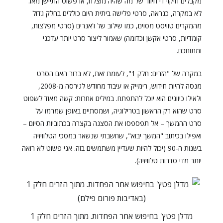
מקבלים חיקוי די חיוור של מה שהיה מוצלח, או פשוט התיישן מאז.
לא במקרה, כנראה, סרטי פלישה ביתית היום כוללים בחלק גדול
מהמקרים טוויסט מסוים, כמו שילוב של ז'אנרים (סרטי מפלצות,
קומדיות, סרטי אקשן וכדומה) שאמור ליצור סרט יותר עדכני
ומתוחכם.
במקרה של "הזרים: חלק 1", לעומת זאת, לא ברור האם הסרט
מנסה להיות חידוש, רימייק או עיבוד מחודש לגירסה מ-2008,
ולאילו כיוונים הוא יוכל להתפתח. במילים אחרות: קשה מאוד לשפוט
סרט שהוא רק הראשון בטרילוגיה, ושמסתיים באופן שמרמז על
סרט ההמשך – אל תפספסו את הסצנה בקצרה בכתוביות הסיום –
ואפילו בכיתוב "המשך יבוא", שחשבתי שנשאר במסכי הטלוויזיה
בשנות ה-90 (יכול להיות שעדיין משתמשים בזה. אני פשוט לא רואה
יותר מדי סדרות טלוויזיה).
מדלן פטץ' בחיפוש אחר הפחדות. מתוך הזרים חלק 1