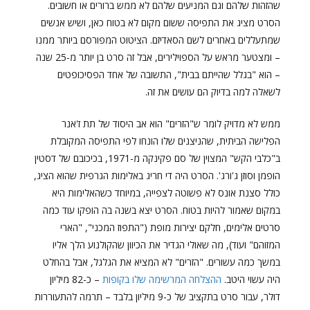
שהזהות שלהם וגם המניעים שלהם לא ממש ברורים או חשובים.
הסרט מציג את התפיסה ששום מקום לא בטוח כאן, ושיש אנשים
שמתעללים באחרים לשם הסאדיזם. הציטוט המפורסם ביותר ממנו
– ומצטער מראש על הספוילירים, אבל זה סרט בן יותר מ-25 שנה
– הוא "בגלל שהייתם בבית", התשובה של אחד הפסיכופטים
לשאלה למה בדיוק הם עושים את זה.
ממש לא מדויק לומר ש"הזרים" הוא אב היסוד של תת ז'אנר
הפלישה הביתית, שהניצנים שלו הונחו לפי התפיסה המקובלת
ב"כלבי הקש" המצוין של סם פקינקה מ-1971, בכיכובם של דסטין
הופמן וסוזן ג'ורג'. הסרט היה די חריג באלימות הגרפית שהוא הציג,
כולל סצנת אונס לא פשוטה לצפייה, במיוחד כשהאלימות היא
במקום שאמור להיות בטוח. הסרט יצא בשנה בה הופקו עוד כמה
סרטים אלימים, חלקם יצירות מופת ("התפוז המכני", "הארי
המזוהם" ועוד), מה שאולי הגדיר את הכיוון שהקולנוע הלך אליו
במשך כמה עשורים. "הזרים" לא המציא את הגלגל, אבל בהחלט
היה עשוי היטב.
ההצלחה המרשימה שלו בקופות
– כ-82 מיליון
דולר, עבור סרט בתקציב של כ-9 מיליון בלבד – תרמה להתעוררות