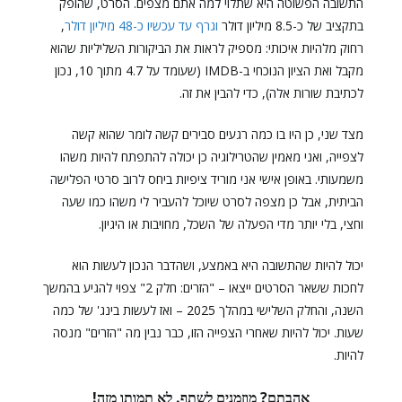
התשובה הפשוטה היא שתלוי למה אתם מצפים. הסרט, שהופק
בתקציב של כ-8.5 מיליון דולר
וגרף עד עכשיו כ-48 מיליון דולר
,
רחוק מלהיות איכותי: מספיק לראות את הביקורות השליליות שהוא
מקבל ואת הציון הנוכחי ב-IMDB (שעומד על 4.7 מתוך 10, נכון
לכתיבת שורות אלה), כדי להבין את זה.
מצד שני, כן היו בו כמה רגעים סבירים קשה לומר שהוא קשה
לצפייה, ואני מאמין שהטרילוגיה כן יכולה להתפתח להיות משהו
משמעותי. באופן אישי אני מוריד ציפיות ביחס לרוב סרטי הפלישה
הביתית, אבל כן מצפה לסרט שיוכל להעביר לי משהו כמו שעה
וחצי, בלי יותר מדי הפעלה של השכל, מחויבות או היגיון.
יכול להיות שהתשובה היא באמצע, ושהדבר הנכון לעשות הוא
לחכות ששאר הסרטים ייצאו – "הזרים: חלק 2" צפוי להגיע בהמשך
השנה, והחלק השלישי במהלך 2025 – ואז לעשות בינג' של כמה
שעות. יכול להיות שאחרי הצפייה הזו, כבר נבין מה "הזרים" מנסה
להיות.
אהבתם? מוזמנים לשתף. לא תמותו מזה!