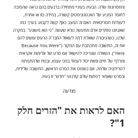
והחסרונות שלה. הבעיה בעיניי מתחילה ברגעים בהם נראה שהסיבה
לחוסר המניע של האנטגוניסטים קשורה, במידה כזו או אחרת,
לעצלות תסריטאית. האם זה המצב כאן? קשה לקבוע: בערך כמו
שאנחנו פותרים אדם ממעשה נורא שעשה "כי הוא משוגע". במקרה
שלנו, כשהגיבורה שואלת למה לעזאזל החבר'ה הרעים עושים להם
את זה, התשובה מתכתבת עם המקור ("Because You Were
Here"). השאלה שצריכה להישאל אם סרט של אלימות אקראית
ומרדף של חיים ומוות יכול לעמוד בפני עצמו, ובטח שלהתפתח
לטרילוגיה שלמה. אם נשפוט את הסרט הראשון, התשובה שלילית,
ובסרט שאמור לפתוח עולם קולנועי "חדש" זו בעיה.
מודעה
האם לראות את "הזרים חלק
1"?