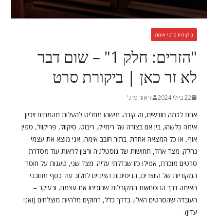
ביקורות סרטי אימה
"הזרים: חלק 1" – שום דבר
לא זר כאן | ביקורת סרט
22 ביולי 2024
ליאור פרג'
אחת לכמה חודשים, זה קורה. מישהו מחליט להעלות מהמתים זיכיון
אימה כלשהו, בין אם בצורה של רימייק, ריבוט, סיקוול, פריקוול, ספין
אוף, או כל המצאה אחרת. בתור חובב אימה, אני מוצא את עצמי
נחלק. מצד אחד, תחושות של נוסטלגיה ורצון לראות עוד מסדרת
סרטים מוכרת, אפילו כזו שגדלתי עליה. מצד שני, טענות על חוסר
המקוריות של היוצרים, הניסיונות הציניים לחלוב עוד כסף מחובבי
האימה דרך הנוסחאות המקובלות שהוכיחו את עצמם, ובעיקר –
העובדה שהסרטים האלו, בדרך כלל, רחוקים מלהיות מוצלחים (ואני
עדין).