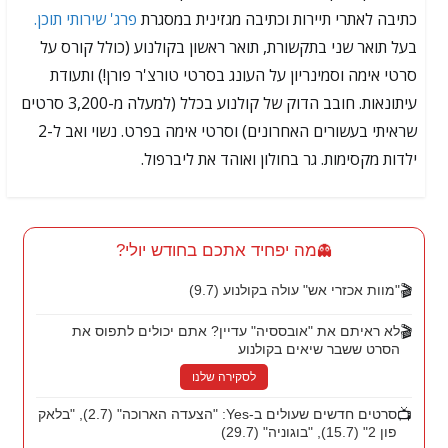
כתיבה לאתרי תיירות וכתיבה מגזינית במסגרת
פרג' שירותי תוכן.
בעל תואר שני בתקשורת, תואר ראשון בקולנוע (כולל קורס על
סרטי אימה וסמינריון על העונג בסרטי טורצ'ר פורן!) ותעודת
עיתונאות. חובב הדוק של קולנוע בכלל (למעלה מ-3,200 סרטים
שראיתי בעשורים האחרונים) וסרטי אימה בפרט. נשוי ואב ל-2
ילדות מקסימות. גר בחולון ואוהד את ליברפול.
מה יפחיד אתכם בחודש יולי?
👻
🎬
"מוות אכזרי אש" עולה בקולנוע (9.7)
🎬
לא ראיתם את "אובססיה" עדיין? אתם יכולים לתפוס את
הסרט ששבר שיאים בקולנוע
לסקירה שלנו
📺
סרטים חדשים שעולים ב-Yes: "הצעדה הארוכה" (2.7), "בלאק
פון 2" (15.7), "בוגוניה" (29.7)