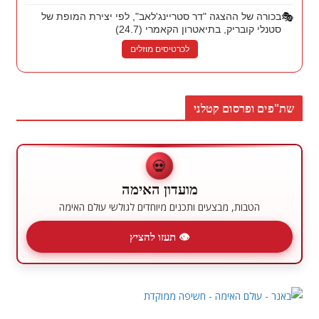
🎭
בכורה של ההצגה "דר סטריינג'לאב", לפי יצירת המופת של
סטנלי קובריק, בתיאטרון הקאמרי (24.7)
לכרטיסים מוזלים
שת"פים ופרסום קטלני
💀
מועדון האימה
הטבות, מבצעים ותכנים מיוחדים לגולשי עולם האימה
👁 תעזו להציץ