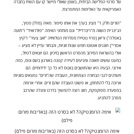
של סרטי הפלישה הביתית, באופן שאולי מיישר קו עם השיח בחברה
האמריקאית על האלימות המתפרצת.
"הזרים חלק 1" מציג בערך את אותו סיפור. מאיה (מדלן פטץ',
הג'ינג'ית השווה מ"ריברדייל" וגם מותחני האימה "פולרואיד" ו"תועה
באפלה") וריאן (פרוי גוטיירז מסדרות הטלוויזיה "זאב צעיר" ו"קיץ
אכזרי") חוגגים אוטוטו חמש שנות זוגיות, והבחור עדיין לא מציע –
אולי בהשראת הסירוב מהסרט הראשון בזיכיון. הם יוצאים לטיול,
כמעט עושים תאונה ומגיעים לעיירה קטנה באורגון בשם ונוס, כמה
אירוני. הבעיה היא שהתושבים בוונוס לא כל כך ידידותיים. הם
חשדנים לגבי הבחורה הצמחונית, העובדה שה"זרים" נמצאים בזוגיות
ארוכה בלי להתחתן, או פשוט העובדה שהם זרים. אחרי ארוחה
במסעדה מפוקפקת, הזוג רוצה להמשיך בדרכו ומגלה שהרכב
מסרב להתניע.
איפה הרומנטיקה? לא בסרט הזה (באדיבות פורום פילם)