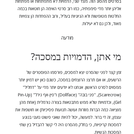
בסרטים מהסוג הזה. מצד שני, הדמויות לא מתפתחות או מפתחות
אליהן יותר מדי סימפתיה, כמו רוב סרטי האימה הן חוטאות בכמה
החלטות מטופשות ולא הגיוניות בעליל, ורוב ההפחדות הן צפויות
מאוד, ולכן גם לא יעילות.
מודעה
מי אתן, הדמויות במסכה?
זמן קצר לפני שהסרט יצא למסכים, פורסמו הפוסטרים של
הרשעים, או אם תרצו: הרוצחים במסכה, כשגם כאן יש דמיון יותר
ממסוים לסרט הראשון. אנחנו לא יודעים יותר מדי על "דחליל"
(Scarecrow), "פני בובה" (Dollface) ו"פין-אף גירל" (Pin-Up
Girl), וכדמויות שלא ממש מתבטאות בצורה נורמלית (אחת מהן
מוציאה כמה הברות מוזרות ועושה תנועות פסיכיות) או חושפות את
עצמן, זה די ברור. למעשה, יכול להיות שאני פשוט גזעני בנוגע
למסכות קריפיות, כי בחלק מהסרט היה לי קשר להבדיל בין שתי
המסכות הנשיות.