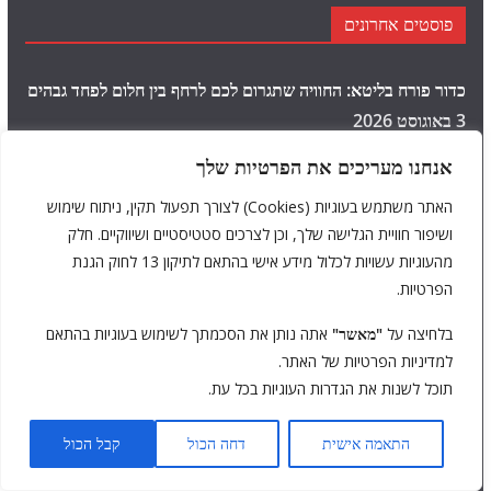
פוסטים אחרונים
כדור פורח בליטא: החוויה שתגרום לכם לרחף בין חלום לפחד גבהים
3 באוגוסט 2026
אנחנו מעריכים את הפרטיות שלך
עין האדמה בקרואטיה: על המעיין המסתורי והעמוק מאוד, שנראה
כמו עין של מפלצת
30 ביולי 2026
האתר משתמש בעוגיות (Cookies) לצורך תפעול תקין, ניתוח שימוש
ושיפור חוויית הגלישה שלך, וכן לצרכים סטטיסטיים ושיווקיים. חלק
היד שיוצאת מהים: האם פסל היד של קסמיל באלבניה שווה את
מהעוגיות עשויות לכלול מידע אישי בהתאם לתיקון 13 לחוק הגנת
ההייפ?
26 ביולי 2026
הפרטיות.
"הם ירצחו אותך": קומדיית אימה פרועה ומדממת, שמעדיפה סטייל
בלחיצה על
"מאשר"
אתה נותן את הסכמתך לשימוש בעוגיות בהתאם
על פני תוכן I ביקורת
20 ביולי 2026
למדיניות הפרטיות של האתר.
תוכל לשנות את הגדרות העוגיות בכל עת.
האישה הסרבית הרוקדת: הסרטון המוזר שהפך לאחת מאגדות
האימה הגדולות של האינטרנט
16 ביולי 2026
התאמה אישית
דחה הכול
קבל הכול
טרולסטיגן (דרך הטרולים) בנורבגיה: מסע של 11 פניות חדות בין