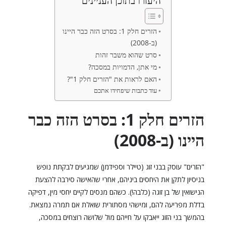
היעזרו בתוכן העניינים
הזרים חלק 1: בסרט הזה כבר היינו
(ב-2008)
סרט שהוא משבר זהות
מי אתן, הדמויות במסכה?
האם לראות את "הזרים חלק 1"?
עוד כתבות שיפחידו אתכם
הזרים חלק 1: בסרט הזה כבר
היינו (ב-2008)
"הזרים" עוסק בבני זוג (טיילר וספידמן) שמגיעים לבקתת נופש
בניסיון לתקן את היחסים ביניהם, אחרי שהאישה סירבה להצעת
הנישואין של בן זוגה (כלבה!). כשהם מנסים לקיים יחסי מין, דפיקה
בדלת מפריעה להם, ומישהי מסתורית שואלת אם תמרה נמצאת.
בהמשך בני הזוג ייאבקו על חייהם מול שלושה רוצחים במסכה,