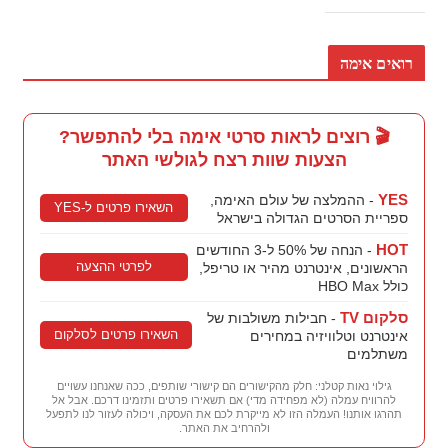
רואים אימה
🎬 רוצים לראות סרטי אימה בלי להתפשר?
הצעות שוות רצח לגולשי האתר
YES
- ההמלצה של עולם האימה,
השאירו פרטים ל-YES
ספריית הסרטים הגדולה בישראל
HOT
- הנחה של 50% ל-3 החודשים
לפרטי ההצעה
הראשונים, אינטרנט מהיר או טריפל,
כולל HBO Max
סלקום TV
- חבילות משולבות של
השאירו פרטים לסלקום
אינטרנט וטלוויזיה במחירים
משתלמים
גילוי נאות קטלני: חלק מהקישורים הם קישורי שותפים, ככה שאנחנו עשויים
להרוויח עמלה (לא מפחידה מדי) אם תשאירו פרטים ותזמינו דרכם. אבל אל
תהרגו אותנו! העמלה הזו לא מייקרת לכם את העסקה, ויכולה לעזור לנו לתפעל
ולהרחיב את האתר.