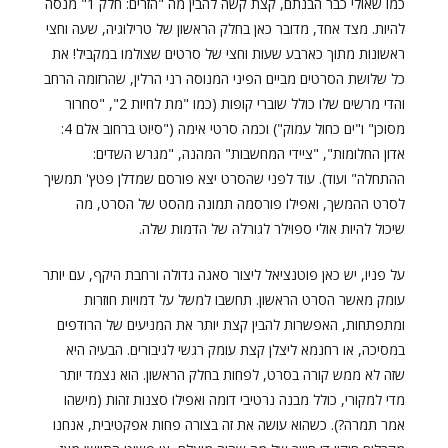
כמו שאולי כבר הבנתם, קצת קשה להבין מה "הזרים: חלק 1" מנסה
להיות. מצד אחד, מדובר כאן בחלק הראשון של טרילוגיה, שעה וחצי
ראשונות מתוך כארבע שעות וחצי של סרטים שצולמו במקביל! את
כל שלושת הסרטים מביים הפיני המנוסה רני הרלין, שהרזומה הרחב
והדי מרשים שלו כולל שוברי קופות (כמו "מת לחיות 2", "סחרור
מסוכן" ו"ים כחול עמוק") וכמה סרטי אימה ("סיוט ברחוב אלם 4:
אדון החלומות", "ציידי המחשבות" המהנה, "מגרש השדים:
ההתחלה" ועוד). עוד לפני שהסרט יצא פורסם שמדלן פטץ' תמשיך
לסרט ההמשך, ואפילו פורסמה תמונה מהסט של הסרט, מה
שיכול להיות אולי ספוילר לגורלה של הדמות שלה.
על פניו, יש כאן פוטנציאל ליצור סאגה גדולה ורחבת היקף, עם יותר
עומק מאשר הסרט הראשון. תחשבו למשל על דמויות חוזרות
ומתפתחות, האפשרות להבין קצת יותר את המניעים של הרודפים
במסיכה, או רחנמא ליצלן קצת עומק רגשי לגיבורים. הבעיה היא
שזה לא ממש קורה בסרט, לפחות בחלק הראשון. הוא נצמד יותר
מדי למקורי, כולל מבנה נרטיבי דומה ואפילו סצנות זהות (מישהו
אמר תמרה?). כשהוא עושה את זה בצורה פחות אפקטיבית, אנחנו