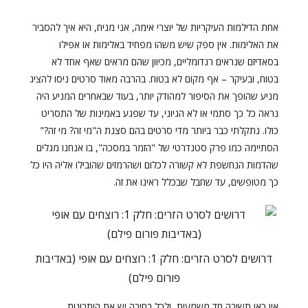
אחת הדילמות העיקריות של יוצרי אימה, אני מניח, היא איך להסביר
את האלימות. אין ספק שיש משהו מפחיד באלימות או אפילו
בסאדיזם שנראים רנדומליים, מכיוון שהם מראים שאף אחד לא
בטוח, ובעיקר – אף מקום לא בטוח. בהרבה מאוד סרטים ניסו להציג
מניע שהופך את הסיפור למהודק יותר, בעוד שבאחרים המניע היה
נראה כל כך סתמי או לא הגיוני, עד שפגע באמינות של התסריט
כולו. נתקלתי כבר ביותר מדי סרטים בהם סצנת ה"מי זה? מי זה?"
הסתיימה כמו פרק סטנדרטי של "הזמר במסכה", בו אנחנו מגלים
שהדמות הנחשפת לא קשורה לכלום ושהרמזים שהובילו אליה היו כל
כך מטופשים, עד שחבל שבכלל ראינו את זה.
דרושים לסרט הזרים: חלק 1: רוצחים עם אופי (באדיבות
פורום פילם)
אין כאן תשובה חד משמעית, ולכל בחירה יש את היתרונות