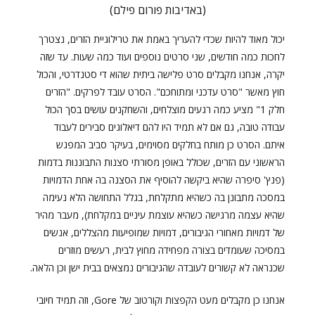
(באדיבות פורום פילם)
יכול מאוד להיות שכדי להעריך באמת את טרילוגיית הזרים, נצטרך
לחכות כמה חודשים, שני סרטים נוספים ועוד כמה שעות. עד שזה
יקרה, אנחנו מקבלים סרט פלישה ביתית שהוא די סטנדרטי, והכול
חוץ מאשר "סרט עדכני ומתוחכם". הסרט עובד לפרקים. "הזרים
חלק 1" מציע כמה רגעים מוצלחים, והשחקנים עושים בסך הכול
עבודה טובה, גם אם לא תמיד היו להם דיאלוגים סבירים לעבוד
איתם. הסרט כן מותח בחלקים מסוימים, בעיקר סביב המפגש
הראשוני עם הזרים, שכולל באופן מסורתי סצנות התבוננות בדמות
(פנץ' סיפרה שהיא ביקשה להוסיף את הסצנה בה אחת הדמויות
במסכה מתבונן בה כשהיא מתקלחת, בגלל התחושה הלא נעימה
שהיא עצמה מרגישה כשהיא עוצמת עיניים במקלחת), מעבר מהיר
של דמויות מאחורי הגיבורים, דמויות שמופיעות מהצללים, אנשים
במסיכה שעומדים בצורה מפחידה מחוץ לבית, רעשים מוזרים
שכנראה לא קשורים לעובדה שהגיבורים נמצאים בבית ישן וכן הלאה.
אנחנו כן מקבלים מעט הקפצות וקורטוב של Gore, וזה תמיד חיובי