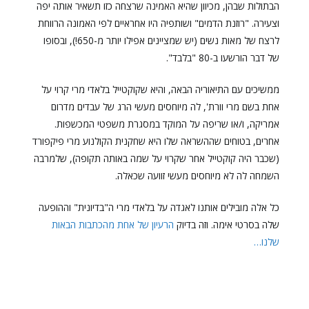
הבתולות שבהן, מכיוון שהיא האמינה שרצחה כזו תשאיר אותה יפה
וצעירה. "רוזנת הדמים" ושותפיה היו אחראיים לפי האמונה הרווחת
לרצח של מאות נשים (יש שמציינים אפילו יותר מ-650!), ובסופו
של דבר הורשעו ב-80 "בלבד".
ממשיכים עם התיאוריה הבאה, והיא שקוקטייל בלאדי מרי קרוי על
אחת בשם מרי וורת', לה מיוחסים מעשי הרג של עבדים מדרום
אמריקה, ו/או שריפה על המוקד במסגרת משפטי המכשפות.
אחרים, בטוחים שההשראה שלו היא שחקנית הקולנוע מרי פיקפורד
(שכבר היה קוקטייל אחר שקרוי על שמה באותה תקופה), שלמרבה
השמחה לה לא מיוחסים מעשי זוועה שכאלה.
כל אלה מובילים אותנו לאגדה על בלאדי מרי ה"בדיונית" וההופעה
שלה בסרטי אימה. וזה בדיוק
הרעיון של אחת מהכתבות הבאות
שלנו…