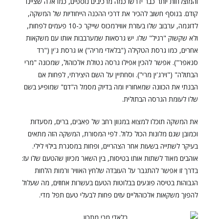
והמוצלחות יותר כבר ידרשו כמה מרכיבים נוספים, כמו אלה שציינו
קודם. בנוסף חשוב להכיר את דרכי ההכנה הייחודיות של המשקה,
לדוגמה, ערבוב שלו בעזרת אווירמכוס שייקר כ-10 פעמים לפחות,
ולא שקשוק "רגיל" שלו.
יש גרסאות שמערבבות אותו עם משקאות
אחרים, כמו גרסת הטקילה ("בלאדי מריה") או גרסת ג'ין ("רד
סנאפר"). אפשר להכין אפילו גרסה נטולת אלכוהול, שמכונה "מרי
הבתולה" ("וירג'ין מרי"). וסחתיין על השם היצירתי, לפחות אם
הבנתי את הכוונה שמאחוריו ומה בדיוק מסמל ה"דם" שמופיע בשם
שלו לעומת הגרסה הבתולית.
את המשקה תוכלו למצוא במגוון רחב של פאבים, ברים, מסעדות
וכמובן שגם מלונות הכול כלול. לפי המסורת, המשקה הזה מתאים
בעיקר לשתייה בשעות אחר הצהריים, ופחות במסגרת בילוי לילי.
אוהבים מאוד לשתות אותו בטיסות, בין השאר מכיוון שהטעם שלו עז:
בדרך זו אפשר להתגבר על העובדה שלחץ האוויר ורמות הלחות
הגבוהות בטיסה פוגעים בבלוטות הטעם בעשרות אחוזים, מה שעלול
להפוך משקאות אלכוהוליים עזים פחות לבעלי טעם תפל מדי.