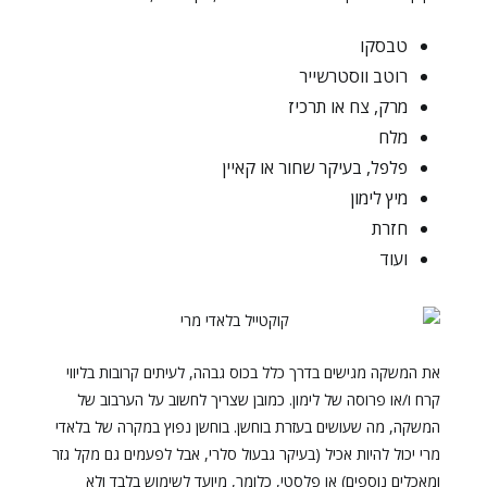
טבסקו
רוטב ווסטרשייר
מרק, צח או תרכיז
מלח
פלפל, בעיקר שחור או קאיין
מיץ לימון
חזרת
ועוד
את המשקה מגישים בדרך כלל בכוס גבהה, לעיתים קרובות בליווי
קרח ו/או פרוסה של לימון. כמובן שצריך לחשוב על הערבוב של
המשקה, מה שעושים בעזרת בוחשן. בוחשן נפוץ במקרה של בלאדי
מרי יכול להיות אכיל (בעיקר גבעול סלרי, אבל לפעמים גם מקל גזר
ומאכלים נוספים) או פלסטי, כלומר, מיועד לשימוש בלבד ולא