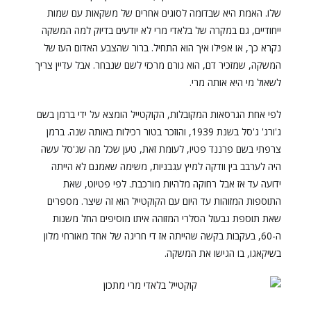
שלו. האמת היא שבדומה לסוגים אחרים של משקאות עם שמות
ייחודיים, גם במקרה של בלאדי מרי לא יודעים בדיוק למה המשקה
נקרא כך, או אפילו איך הוא התחיל. ברור שהצבע האדום העז של
המשקה, שמזכיר דם, הוא גורם מרכזי לשם שנבחר. אבל עדיין צריך
לשאול מי היא אותה מרי.
לפי אחת הגרסאות המקובלות, הקוקטייל הומצא על ידי ברמן בשם
ג'ורג' ג'סל בשנת 1939, והוזכר בטור רכילות באותה שנה. ברמן
צרפתי בשם פרננד פטיו, לעומת זאת, טען שכל מה שג'סל עשה
היה לערבב בין וודקה למיץ עגבניות, משימה שאמנם לא הייתה
ידועה עד אז אבל רחוקה מלהיות מורכבת. לפי פטיוט, שאת
התוספות המזוהות עד היום עם הקוקטייל הוא זה שיצר. מספרים
שאת תוספת גבעול הסלרי המזוהה איתו מוסיפים החל משנות
ה-60, בעקבות בקשה שהייתה אז די חריגה של אחד מאורחי מלון
בשיקאגו, בו הגישו את המשקה.