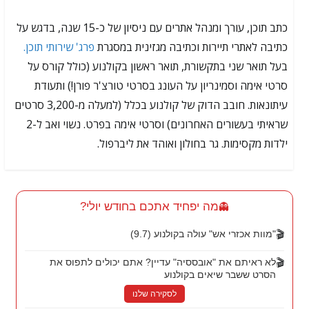
כתב תוכן, עורך ומנהל אתרים עם ניסיון של כ-15 שנה, בדגש על
כתיבה לאתרי תיירות וכתיבה מגזינית במסגרת
פרג' שירותי תוכן.
בעל תואר שני בתקשורת, תואר ראשון בקולנוע (כולל קורס על
סרטי אימה וסמינריון על העונג בסרטי טורצ'ר פורן!) ותעודת
עיתונאות. חובב הדוק של קולנוע בכלל (למעלה מ-3,200 סרטים
שראיתי בעשורים האחרונים) וסרטי אימה בפרט. נשוי ואב ל-2
ילדות מקסימות. גר בחולון ואוהד את ליברפול.
מה יפחיד אתכם בחודש יולי?
👻
🎬
"מוות אכזרי אש" עולה בקולנוע (9.7)
🎬
לא ראיתם את "אובססיה" עדיין? אתם יכולים לתפוס את
הסרט ששבר שיאים בקולנוע
לסקירה שלנו