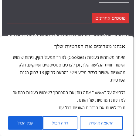
פוסטים אחרונים
כדור פורח בליטא: החוויה שתגרום לכם לרחף בין חלום לפחד גבהים
3 באוגוסט 2026
אנחנו מעריכים את הפרטיות שלך
האתר משתמש בעוגיות (Cookies) לצורך תפעול תקין, ניתוח שימוש
עין האדמה בקרואטיה: על המעיין המסתורי והעמוק מאוד, שנראה
ושיפור חוויית הגלישה שלך, וכן לצרכים סטטיסטיים ושיווקיים. חלק
כמו עין של מפלצת
30 ביולי 2026
מהעוגיות עשויות לכלול מידע אישי בהתאם לתיקון 13 לחוק הגנת
היד שיוצאת מהים: האם פסל היד של קסמיל באלבניה שווה את
הפרטיות.
ההייפ?
26 ביולי 2026
בלחיצה על
"מאשר"
אתה נותן את הסכמתך לשימוש בעוגיות בהתאם
למדיניות הפרטיות של האתר.
"הם ירצחו אותך": קומדיית אימה פרועה ומדממת, שמעדיפה סטייל
תוכל לשנות את הגדרות העוגיות בכל עת.
על פני תוכן I ביקורת
20 ביולי 2026
התאמה אישית
דחה הכול
קבל הכול
האישה הסרבית הרוקדת: הסרטון המוזר שהפך לאחת מאגדות
האימה הגדולות של האינטרנט
16 ביולי 2026