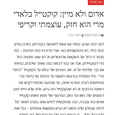
אוכל מפחיד
אדום ולא מיין: קוקטייל בלאדי
מרי הוא חזק, עוצמתי וקריפי
9 במאי 2024
ליאור פרג'
לפני כמה שנים, טסתי עם אשתי לחופשה בקפריסין. בחרנו במלון
הכול כלול, לא מהמשובחים באי, אבל עדיין היו כמה יתרונות – כמו
מבחר די גדול של משקאות אלכוהוליים. זה לא שאני מומחה גדול
מדי לקוקטיילים, אבל אני בעד לנסות כמה שיותר שילובים, במיוחד
אם כבר שילמתי על זה. ואז, העיניים שלי נחתו על הקוקטייל "בלאדי
מרי". מיד התחלתי בהרצאה לאשתי על הדמות של בלאדי מרי
והמיתוסים לגביה מסרטי אימה, עד שכמעט שכחתי לקרוא את
רשימת הרכיבים. זה לא שהקוקטייל היה גרוע, אלא שלא הייתי מוכן
לטעמים שלו. מאז ועד היום, הפרצוף שלי חמוץ מאותו קוקטייל
ואדום כמו עגבניה, ככה שהתקשיתי לסיים אותו. במבט לאחור יכול
להיות שהמלון שלנו פשוט לא הגיש משקאות איכותיים – בכל זאת,
מלון הכול כלול – כי הניסיון הבא שלי עם הקוקטייל היה מוצלח