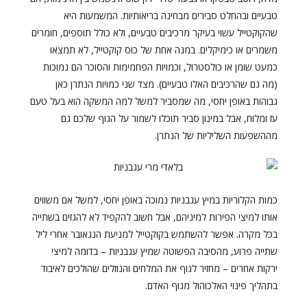
טבעיים ובהחלט סבירים מבחינה בריאותיות. המשמעות היא
שהקוקטייל עשוי בעיקר מרכיבים טבעיים, ולא כולל תוספים, חומרים
משמרים או כימיקלים. במנה אחת של כוס קוקטייל, לא תמצאו
כמעט שומן או כולסטרול, וכמויות הפחמימות והסוכר הם נמוכות
(מה גם שהרכיבים האלו טבעיים). מצד שני כמויות הנתרן כאן
גבוהות באופן יחסי, מה שמסביר למשל למה המשקה הוא בעל טעם
עז ומלוח, אבל במינון סביר תוכלו לשמור על הגוף שלכם גם
מההשפעות השליליות של הנתרן.
כמות הקלוריות במיץ עגבניות נמוכה באופן יחסי, למשל אם משווים
אותו למיצי הפירות למיניהם, אבל חשוב להקפיד לא להגזים בשתייה
בכל מקרה. אפשר להשתמש בקוקטייל למניעת הנגאובר אחרי ליל
שתייה פרוע, מהסיבה הפשוטה שמיץ עגבניות – בדומה למיצי
ירקות אחרים – מחזיר לגוף את המלחים והנוזלים שהולכים לאיבוד
בתהליך פינוי האלכוהול מגוף האדם.