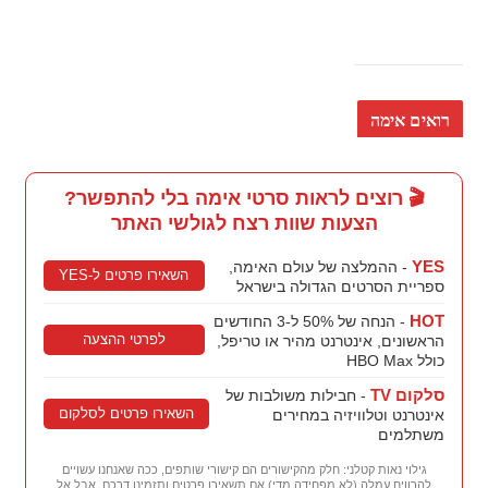
רואים אימה
🎬 רוצים לראות סרטי אימה בלי להתפשר?
הצעות שוות רצח לגולשי האתר
YES
- ההמלצה של עולם האימה,
השאירו פרטים ל-YES
ספריית הסרטים הגדולה בישראל
HOT
- הנחה של 50% ל-3 החודשים
לפרטי ההצעה
הראשונים, אינטרנט מהיר או טריפל,
כולל HBO Max
סלקום TV
- חבילות משולבות של
השאירו פרטים לסלקום
אינטרנט וטלוויזיה במחירים
משתלמים
גילוי נאות קטלני: חלק מהקישורים הם קישורי שותפים, ככה שאנחנו עשויים
להרוויח עמלה (לא מפחידה מדי) אם תשאירו פרטים ותזמינו דרכם. אבל אל