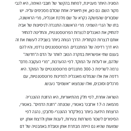
הסוגיה היותר מעניינת, לפחות בהקשר של חובבי האימה, היא לגבי
מקור השם. גם כאן, אין תיאוריה אחת שכולם מסכימים עליה. יש
שסבורים שהמשקה נקרא על שם מלכת אנגליה, מרי הראשונה,
בתו של הנרי השמיני. מרי הראשונה התנגדה לניסיונות של אביה
להחזיק את האנגלים לנצרות הפרוטסטנטית, והחליטה להחזיר
אותם לנצרות הקתולית. הדרך הנוחה ביותר בשבילה לעשות את זה
היא דרך רדיפה של המתנגדים. הפרוטסטנטים נרדפו, והיו להם
בעצם שתי אפשרויות במקרה הטוב: לוותר על הדם ה"חדשה"
שלהם, או לעלות על המוקד. לפי ההערכות, "מרי העקובה מדם"
גרמה לשריפת כ-300 מתנגדים פרוטסטנטיים על המוקד. היא
רדפה את אלו שנמלטו מאנגליה למדינות פרוטסטנטיות, עם
מרגלים וסוכנים, ואלו שנמצאו "אשמים" נענשו.
השראה אחרת, לפי חלק מהתיאוריות, היא הרוזנת ההונגריה
מהמאה ה-17 ארזבט' באטורי, שכונתה "רוזנת הדמים". באטורי,
הרוצחת הידועה ביותר בפולקלור ההונגרי-סלובקי, נהגה לפי
הסיפורים לשכור משרתות צעירות, לענות אותן ולרצוח אותן. יש
שמועות שהיא גם הייתה מבתרת אותן וטובלת באמבטיה של דם