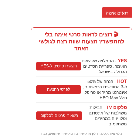
רואים אימה
🎬 רוצים לראות סרטי אימה בלי
להתפשר? הצעות שוות רצח לגולשי
האתר
YES
- ההמלצה של עולם
השאירו פרטים ל-YES
האימה, ספריית הסרטים
הגדולה בישראל
HOT
- הנחה של 50%
ל-3 החודשים הראשונים,
לפרטי ההצעה
אינטרנט מהיר או טריפל,
כולל HBO Max
סלקום TV
- חבילות
משולבות של אינטרנט
השאירו פרטים לסלקום
וטלוויזיה במחירים
משתלמים
גילוי נאות קטלני: חלק מהקישורים הם קישורי שותפים, ככה