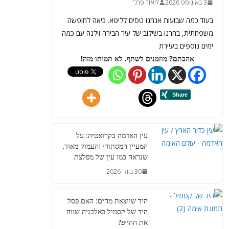
3 באוגוסט 2026
ליאור פרג'
בעוד כמה שבועות אנחנו טסים לליטא. כיאה לחופשה
משפחתית, בחרנו בשילוב של עיר הבירה וילנה עם כמה
ימים נוספים בעיירת
אהבתם? מוזמנים לשתף. לא תמותו מזה!
עין האדמה בקרואטיה: על
המעיין המסתורי והעמוק מאוד,
שנראה כמו עין של מפלצת
30 ביולי 2026
היד שיוצאת מהים: האם פסל
היד של קסמיל באלבניה שווה
את ההייפ?