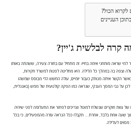
לקרוא הכול?
תוכן העניינים
ה קרה לבלשית ג
יין
?
'
למי שראה מותחני אימה בחייו
זה מתחיל עם בחורה צעירה
ששהתה באותו
,
.
לה וצפה בה במהלך כל הלילה
היא מחליטה לפנות למשרד חקירות
,
.
אשר הקשר איתה מנותק כעבור יומיים
עולה החשש הדי מבוסס שמשהו
,
לכן על גבי המסך הענקי, שנראה כמו הפקה קולנועית של ממש (באנגלית,
של צוות חוקרים שנשלח למוטל וצריכים לפתור את התעלומה לפני שיהיה
וך שעה אחת בלבד
אחרת
תקבלו ככל הנראה עזרה מהמפעילים
כי בכל
,
…
,
מסוים לעלילה.