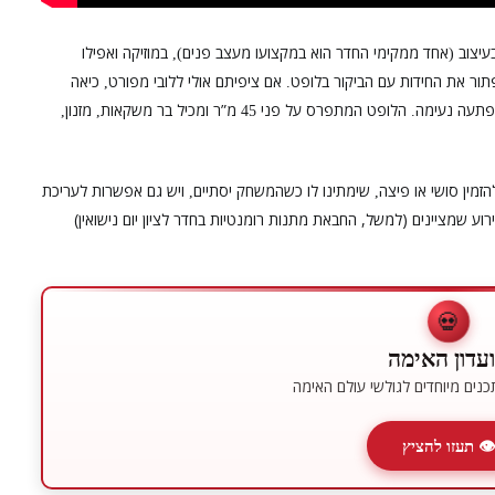
עיצוב
אחד ממקימי החדר הוא במקצועו מעצב פנים
במוזיקה ואפילו
),
(
תור את החידות עם הביקור בלופט
אם ציפיתם אולי ללובי מפורט
כיאה
,
.
פתעה נעימה
הלופט המתפרס על פני
מ”ר ומכיל בר משקאות
מזנון
,
,
45
.
מין סושי או פיצה
שימתינו לו כשהמשחק יסתיים
ויש גם אפשרות לעריכת
,
,
שמציינים (למשל, החבאת מתנות רומנטיות בחדר לציון יום נישואין)
💀
עדון האימה
נים מיוחדים לגולשי עולם האימה
👁 תעזו להציץ