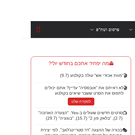
פרסום ושת"פ
מה יפחיד אתכם בחודש יולי?
👻
🎬
"מוות אכזרי אש" עולה בקולנוע (9.7)
🎬
לא ראיתם את "אובססיה" עדיין? אתם יכולים
לתפוס את הסרט ששבר שיאים בקולנוע
לסקירה שלנו
📺
סרטים חדשים שעולים ב-Yes: "הצעדה הארוכה"
(2.7), "בלאק פון 2" (15.7), "בוגוניה" (29.7)
🎭
בכורה של ההצגה "דר סטריינג'לאב", לפי יצירת