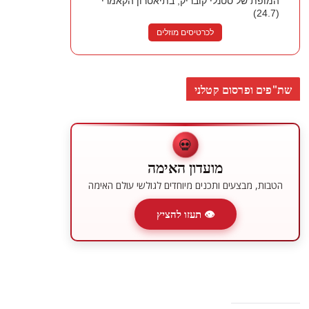
המופת של סטנלי קובריק, בתיאטרון הקאמרי
(24.7)
לכרטיסים מוזלים
שת"פים ופרסום קטלני
💀
מועדון האימה
הטבות, מבצעים ותכנים מיוחדים לגולשי עולם האימה
👁 תעזו להציץ