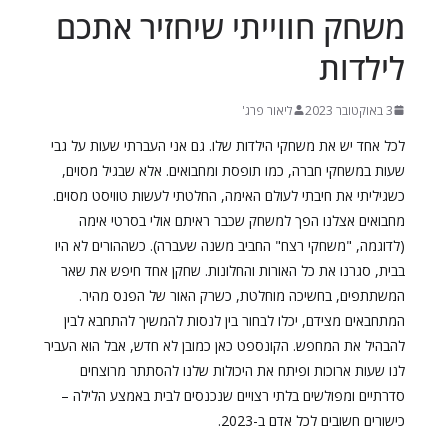
משחק חווייתי שיחזיר אתכם
לילדות
3 באוקטובר 2023
ליאור פרג'
לכל אחד יש את משחקי הילדות שלו. גם אני העברתי שעות על גבי
שעות במשחקי חברה, כמו תופסת ומחבואים. אלא שבגיל מסוים,
כשגיליתי את חיבתי לעולם האימה, החלטתי לעשות טוויסט מסוים.
מחבואים אצלנו הפך למשחק שכבר ראיתם אולי בסרטי אימה
(לדוגמה, "משחקי רצח" החביב משנה שעברה). כשההורים לא היו
בבית, סגרנו את כל האורות והחלונות. שחקן אחד חיפש את שאר
המשתתפים, בחשיכה מוחלטת, כשרק האור של הפנס מהיר.
המתחבאים מצידם, יכלו לבחור בין לנסות להמשיך להתחבא לבין
להבהיל את המחפש. הקונספט כאן כמובן לא חדש, אבל הוא העביר
לנו שעות ארוכות ופיתח את היכולות שלנו להסתתר מרוצחים
סדרתיים ומפולשים בלתי רצויים שנכנסים לבית באמצע הלילה –
כישורים חשובים לכל אדם ב-2023.