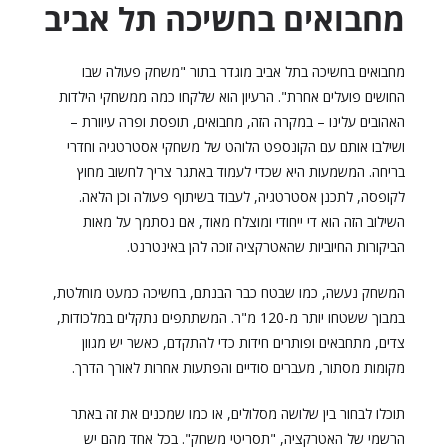
מחבואים בחשיכה תל אביב
מחבואים בחשיכה בתל אביב מוגדר בתור "משחק פעולה שבו
החושים פועלים אחרת". הרעיון הוא שלקחו כמה ממשחקי הילדות
האהובים עלינו – במקרה הזה, מחבואים, תופסת ופרה עיוורת –
ושילבו אותם עם הקונספט הלוהט של משחקי אסטרטגיה וחדרי
בריחה. המשמעות היא שכדי לעמוד באתגר צריך לחשוב מחוץ
לקופסה, לתכנן אסטרטגיה, לעבוד בשיתוף פעולה וכן הלאה.
השילוב הזה הוא די ייחודי ומוצלח מאוד, אם נסתמך על מאות
הביקורות החיוביות שהאטרקציה זוכה להן באינטרנט.
המשחק נעשה, כמו שבטח כבר הבנתם, בחשיכה כמעט מוחלטת,
במבוך ששטחו יותר מ-120 מ"ר. המשתתפים נתקלים במלכודות,
צדים, מתחבאים ופותרים חידות כדי להתקדם, כאשר יש מגוון
מקומות מסתור, מעברים סודיים והפתעות אחרות לאורך הדרך.
תוכלו לבחור בין שלושה מסלולים, או כמו שמכנים את זה באתר
הרשמי של האטרקציה, "תסריטי משחק". בכל אחד מהם יש