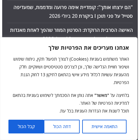
"הם ירצחו אותך": קומדיית אימה פרועה ומדממת, שמעדיפה
סטייל על פני תוכן I ביקורת
20 ביולי 2026
האישה הסרבית הרוקדת: הסרטון המוזר שהפך לאחת מאגדות
האימה הגדולות של האינטרנט
16 ביולי 2026
אנחנו מעריכים את הפרטיות שלך
טרולסטיגן (דרך הטרולים) בנורבגיה: מסע של 11 פניות חדות
האתר משתמש בעוגיות (Cookies) לצורך תפעול תקין, ניתוח שימוש
בין מציאות למיתולוגיה סקנדינבית
14 ביולי 2026
ושיפור חוויית הגלישה שלך, וכן לצרכים סטטיסטיים ושיווקיים. חלק
מהעוגיות עשויות לכלול מידע אישי בהתאם לתיקון 13 לחוק הגנת
מבוך האימה טבריה: האם שווה לסטות מהטיילת בשביל כמה
הפרטיות.
דקות של פחד?
6 ביולי 2026
בלחיצה על
"מאשר"
אתה נותן את הסכמתך לשימוש בעוגיות בהתאם
המספרים המטורפים של "אובססיה": איך סרט בתקציב בדיחה
למדיניות הפרטיות של האתר.
הפך לאחת ההצלחות הקופתיות הגדולות והמדהימות
תוכל לשנות את הגדרות העוגיות בכל עת.
בהיסטוריה?
5 ביולי 2026
התאמה אישית
דחה הכול
קבל הכול
אימה בטלוויזיה: אילו סרטי אימה עולים ב-Yes ביולי 2026?
1
ביולי 2026