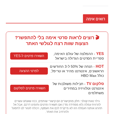
רואים אימה
🎬 רוצים לראות סרטי אימה בלי להתפשר?
הצעות שוות רצח לגולשי האתר
YES
- ההמלצה של עולם האימה,
השאירו פרטים ל-YES
ספריית הסרטים הגדולה בישראל
HOT
- הנחה של 50% ל-3 החודשים
לפרטי ההצעה
הראשונים, אינטרנט מהיר או טריפל,
כולל HBO Max
סלקום TV
- חבילות משולבות של
השאירו פרטים לסלקום
אינטרנט וטלוויזיה במחירים
משתלמים
גילוי נאות קטלני: חלק מהקישורים הם קישורי שותפים, ככה שאנחנו עשויים
להרוויח עמלה (לא מפחידה מדי) אם תשאירו פרטים ותזמינו דרכם. אבל אל
תהרגו אותנו! העמלה הזו לא מייקרת לכם את העסקה, ויכולה לעזור לנו לתפעל
ולהרחיב את האתר.