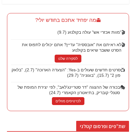
מה יפחיד אתכם בחודש יולי?
👻
🎬
"מוות אכזרי אש" עולה בקולנוע (9.7)
🎬
לא ראיתם את "אובססיה" עדיין? אתם יכולים לתפוס את
הסרט ששבר שיאים בקולנוע
לסקירה שלנו
📺
סרטים חדשים שעולים ב-Yes: "הצעדה הארוכה" (2.7), "בלאק
פון 2" (15.7), "בוגוניה" (29.7)
🎭
בכורה של ההצגה "דר סטריינג'לאב", לפי יצירת המופת של
סטנלי קובריק, בתיאטרון הקאמרי (24.7)
לכרטיסים מוזלים
שת"פים ופרסום קטלני