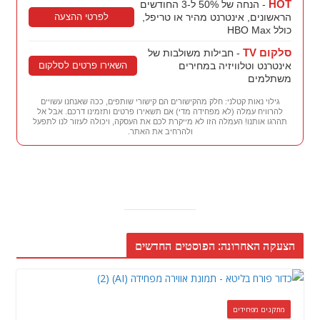
HOT
- הנחה של 50% ל-3 החודשים
לפרטי ההצעה
הראשונים, אינטרנט מהיר או טריפל,
כולל HBO Max
סלקום TV
- חבילות משולבות של
השאירו פרטים לסלקום
אינטרנט וטלוויזיה במחירים
משתלמים
גילוי נאות קטלני: חלק מהקישורים הם קישורי שותפים, ככה שאנחנו עשויים
להרוויח עמלה (לא מפחידה מדי) אם תשאירו פרטים ותזמינו דרכם. אבל אל
תהרגו אותנו! העמלה הזו לא מייקרת לכם את העסקה, ויכולה לעזור לנו לתפעל
ולהרחיב את האתר.
הצעקה האחרונה: הפוסטים החדשים
מתקנים מפחידים