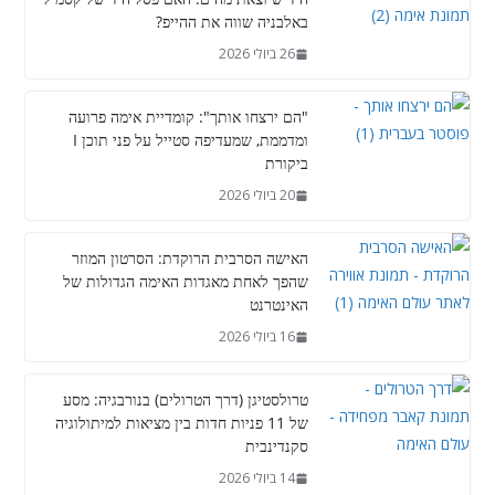
באלבניה שווה את ההייפ?
26 ביולי 2026
"הם ירצחו אותך": קומדיית אימה פרועה
ומדממת, שמעדיפה סטייל על פני תוכן I
ביקורת
20 ביולי 2026
האישה הסרבית הרוקדת: הסרטון המוזר
שהפך לאחת מאגדות האימה הגדולות של
האינטרנט
16 ביולי 2026
טרולסטיגן (דרך הטרולים) בנורבגיה: מסע
של 11 פניות חדות בין מציאות למיתולוגיה
סקנדינבית
14 ביולי 2026