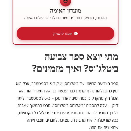
💀
מועדון האימה
הטבות, מבצעים ותכנים מיוחדים לגולשי עולם האימה
👁 תעזו להציץ
מתי יוצא ספר צביעה
ביטלג'וס? ואיך מזמינים?
ספר הצביעה הרשמי של ביטלג'וס יושק ב-3 בספטמבר, אבל הוא
זמין כמובן להזמנה מוקדמת כבר עכשיו. כנראה התאריך הזה הוא
הכול חוץ ממקרי, כי כמה ימים לאחר מכן – ב-6 לספטמבר, ליתר
דיוק – יעלה למסכים "ביטלג'וס ביטלג'וס", סרט ההמשך שאנחנו
כל כך מחכים לו. הסרט והספר יגיעו קצת לפני ליל כל הקדושים,
ככה שזו יכולה להיות מתנת חג מצוינת לחברים חובבי אימה
שמציינים את החג.