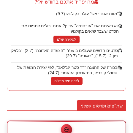
מה יפחיד אתכם בחודש יולי?
👻
🎬
"מוות אכזרי אש" עולה בקולנוע (9.7)
🎬
לא ראיתם את "אובססיה" עדיין? אתם יכולים לתפוס את
הסרט ששבר שיאים בקולנוע
לסקירה שלנו
📺
סרטים חדשים שעולים ב-Yes: "הצעדה הארוכה" (2.7), "בלאק
פון 2" (15.7), "בוגוניה" (29.7)
🎭
בכורה של ההצגה "דר סטריינג'לאב", לפי יצירת המופת של
סטנלי קובריק, בתיאטרון הקאמרי (24.7)
לכרטיסים מוזלים
שת"פים ופרסום קטלני
💀