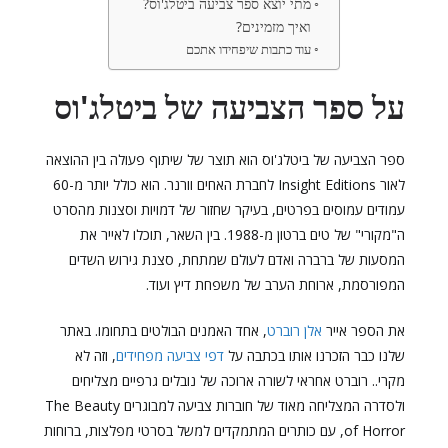
מתי יוצא ספר צביעה ביטלג'וס?
ואיך מזמינים?
עוד כתבות שיפחידו אתכם
על ספר הצביעה של ביטלג'וס
ספר הצביעה של ביטלג'וס הוא תוצר של שיתוף פעולה בין ההוצאה
לאור Insight Editions לחברת האחים וורנר. הוא כולל יותר מ-60
עמודים עמוסים בפרטים, בעיקר שחזור של דמויות וסצנות מהסרט
ה"מקורי" של טים ברטון מ-1988. בין השאר, תוכלו לאייר את
המסעות של ברברה ואדם לעולם שמתחת, סצנת גירוש השדים
המפורסמת, ארוחת הערב של משפחת דיץ
ועוד.
את הספר אייר
אלן רוברט
, אחד האמנים הבולטים בתחומו. באתר
שלנו כבר הזכרנו אותו בכתבה על
דפי צביעה מפחידים
, וזה לא
מקרי.. רוברט אחראי לשורה ארוכה של נובלים גרפיים מצליחים
ולסדרה המצליחה מאוד של חוברות צביעה למבוגרים The Beauty
of Horror, עם כותרים המתמקדים למשל בסרטי מפלצות, ברוחות