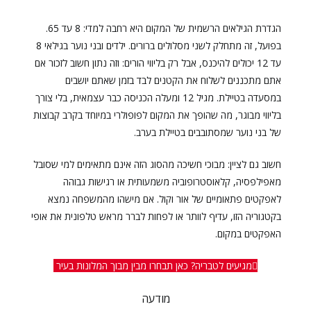
הגדרת הגילאים הרשמית של המקום היא רחבה למדי: 8 עד 65.
בפועל, זה מתחלק לשני מסלולים ברורים. ילדים ובני נוער בגילאי 8
עד 12 יכולים להיכנס, אבל רק בליווי הורים: וזה נתון חשוב לזכור אם
אתם מתכננים לשלוח את הקטנים לבד בזמן שאתם יושבים
במסעדה בטיילת. מגיל 12 ומעלה הכניסה כבר עצמאית, בלי צורך
בליווי מבוגר, מה שהופך את המקום לפופולרי במיוחד בקרב קבוצות
של בני נוער שמסתובבים בטיילת בערב.
חשוב גם לציין: מבוכי חשיכה מהסוג הזה אינם מתאימים למי שסובל
מאפילפסיה, קלאוסטרופוביה משמעותית או רגישות גבוהה
לאפקטים פתאומיים של אור וקול. אם מישהו מהמשפחה נמצא
בקטגוריה הזו, עדיף לוותר או לפחות לברר מראש טלפונית את אופי
האפקטים במקום.
מגיעים לטבריה? כאן תבחרו מבין מבוך המלונות בעיר
מודעה