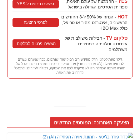
YES
- ההמלצה של עולם האימה,
השאירו פרטים ל-YES
ספריית הסרטים הגדולה בישראל
HOT
- הנחה של 50% ל-3 החודשים
לפרטי ההצעה
הראשונים, אינטרנט מהיר או טריפל,
כולל HBO Max
סלקום TV
- חבילות משולבות של
השאירו פרטים לסלקום
אינטרנט וטלוויזיה במחירים
משתלמים
גילוי נאות קטלני: חלק מהקישורים הם קישורי שותפים, ככה שאנחנו עשויים
להרוויח עמלה (לא מפחידה מדי) אם תשאירו פרטים ותזמינו דרכם. אבל אל
תהרגו אותנו! העמלה הזו לא מייקרת לכם את העסקה, ויכולה לעזור לנו לתפעל
ולהרחיב את האתר.
הצעקה האחרונה: הפוסטים החדשים