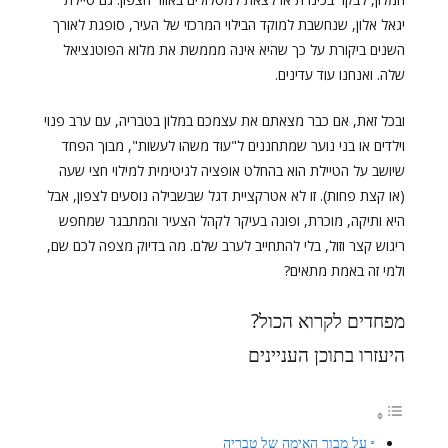
יגאל אלון, שנחשבת למוקד הבילוי המרכזי של העיר, סופגת לאורך
השנים ביקורת על כך שהיא אינה מממשת את מלוא הפוטנציאל
שלה. ואנחנו עוד עדינים.
ובכל זאת, אם כבר מצאתם את עצמכם במלון בטבריה, עם ערב פנוי
וילדים או בני נוער שמתחננים ל"עוד משהו לעשות", מבוך הפחד
שיושב על הטיילת הוא בהחלט אופציה לגיטימית למילוי חצי שעה
(או קצת פחות). זו לא אטרקציית דגל שבשבילה נוסעים לצפון, אבל
היא ותיקה, מוכרת, ופונה בעיקר לקהל הצעיר והמתבגר שמחפש
ריגוש קצר וזול, בלי להתחייב לערב שלם. מה בדיוק מצפה לכם שם,
ולמי זה באמת מתאים?
מפחדים לקרוא הכול?
היעזרו בתוכן העניינים
על מבוך האימה של טבריה