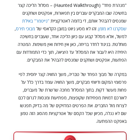
"מנהרת פחד" (Haunted Walkthrough) – מסלול הליכה קצר
בחשיכה שבו המבקרים עוברים בין תפאורות, אפקטים ושחקנים
שמנסים להבהיל אותם, די בדומה לאטרקציית
"נייטמר" באילת
שסקרנו לא מזמן
. זהו לא מסע ניווט במובן הקלאסי של
מבוכי תירס
,
למשל, אלא מסלול קבוע עם כיוון הליכה אחד, שעוברים בחשיכה
מוחלטת. בניגוד לחדר בריחה, כאן אין חידות ואין משימות. המטרה
היחידה היא לעבור את המסלול עד היציאה, תוך כדי התמודדות עם
הפתעות, אפקטים ושחקנים שמנסים להבהיל את המבקרים.
במקרה של מבוך הפחד של טבריה, משך החוויה קצר יחסית: לפי
פרסומי המקום ודיווחי מבקרים, משך החוויה עומד בדרך כלל על
פחות מעשר דקות. בתוך המסלול מחכה שרשרת של מעברים,
לאורכם דמויות מפחידות שקופצות, מפתיעות ומנסות לגרום לכם
לצרוח מול החברים. את הפרטים המדויקים של מה בדיוק תפגשו
שם לא נגלה, מכיוון שכל הקסם של אטרקציות מהסוג הזה טמון
באפקט ההפתעה.