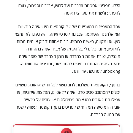
הללו, מפריטי אספנות ומזכרות ועד לבוש, אביזרים וספרות, נועדו
להפתיע ולשמח את מעריצי האימה.
אחד המאפיינים המעניינים של של קופסאות מינוי אימה חודשיות
הוא אלמנט ההפתעה, שבניגוד לסרטי אימה, יהיה נעים. לא תמצאו
כאן, אנו מקווים, ראשים כרותים, בובות אחוזות דיבוק או חיות מתות.
לחלופין, אתם יכולים לקבל העתק של אביזר אימה במהדורה
מוגבלת, יצירת אמנות מצמררת או רומן מצמרר של סופר אימה
ידוע. הציפייה והמתח מוסיפים להתרגשות, והופכים את חווית ה-
unboxing למרגשת עוד יותר.
בנוסף, הקופסאות משלבות לרוב נושא לכל חודש או עונה. נושאים
יכולים להסתובב סביב סרטי אימה קלאסיים, מפלצות איקוניות, או
אפילו תת-ז'אנרים כמו אימה פסיכולוגית או יצורים על טבעיים.
עובדה זו מוסיפה ממד חדש לפריטים בתוך הקופסה ועשויה לשפר
את החוויה הכוללת.