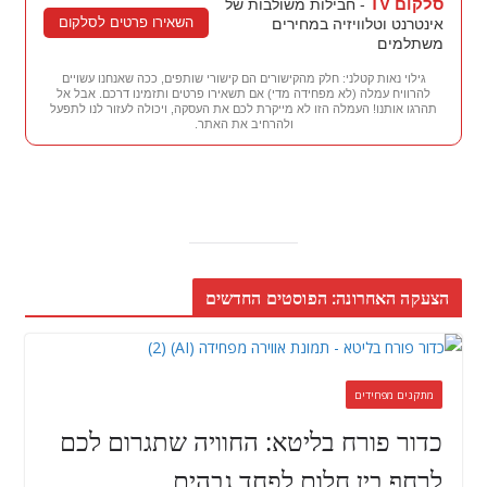
סלקום TV
- חבילות משולבות של
השאירו פרטים לסלקום
אינטרנט וטלוויזיה במחירים
משתלמים
גילוי נאות קטלני: חלק מהקישורים הם קישורי שותפים, ככה שאנחנו עשויים
להרוויח עמלה (לא מפחידה מדי) אם תשאירו פרטים ותזמינו דרכם. אבל אל
תהרגו אותנו! העמלה הזו לא מייקרת לכם את העסקה, ויכולה לעזור לנו לתפעל
ולהרחיב את האתר.
הצעקה האחרונה: הפוסטים החדשים
מתקנים מפחידים
כדור פורח בליטא: החוויה שתגרום לכם
לרחף בין חלום לפחד גבהים