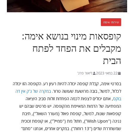
שירותי אימה
קופסאות מינוי בנושא אימה:
מקבלים את הפחד לפתח
הבית
22 במאי 2023
ליאור פרג'
בסרטי אימה, קבלת קופסה יכולה להיות רעיון רע. הקופסה הזו יכולה
לכלול, למשל, בובה מרושעת שעושה טרור.
במקרה של ג'ק אין דה
בוקס
, אתם יכולים לצפות לכמה הפחדות זולות סביב היציאה
המפתיעה של הדמות המאיימת מהקופסה. יש סרטים שבהם יש
קופסאות שונות, למשל, קופסת פאזל (מעורר השאול"), תיבת
נגינה ("Wish Upon"), חתול מת ("סמייל"), או קופסת זכוכית
שמשחררת שדים ("13 רוחות"). במקרים אחרים, אנחנו "סתם"