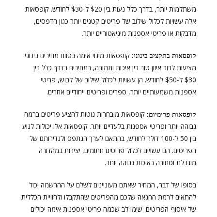
משתלמות יותר, בדרך כלל נעות בין $20 ל-$30 לחודש. קופסאות
אלה עשויות לכלול שילוב של פריטים קטנים יותר כגון הדפסים,
מדבקות או פריטי אספנות מיניאטוריים יותר.
קופסאות בתקציב בינוני:
קופסאות מינוי אימה בטווח מחירים בינוני
מציעות לרוב איזון טוב בין איכות ותמורה, במחירים בדרך כלל בין
$30 ל-$50 לחודש. הן עשויות לכלול שילוב של לבוש, פריטי
אספנות משמעותיים יותר, ספרים ופריטים ייחודיים אחרים.
קופסאות פרימיום:
קופסאות מובחרות נוטות להציע פריטים ברמה
גבוהה יותר ופריטי אספנות בלעדיים יותר. קופסאות אלו יכולות לנוע
בין 50 ל-100 דולר לחודש, בהתאם לערך הנתפס ולנדירותם של
הפריטים. הם עשויים לכלול פריטים חתומים, יצירות במהדורה
מוגבלת וסחורה באיכות גבוהה יותר.
בסופו של דבר, המחיר שאתם מעוניינים לשלם על ההרשמה יכול
להתאים לרמת ההנאה שלכם מהפריטים שהתקבלו ולחוויית הכללית
של איסוף הפריטים. שימו לב שכמה פריטי אספנות אימה יכולים