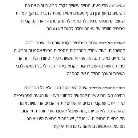
כפילויות:
מדי פעם, מנויים עשויים לקבל פריטים זהים אם הם
רשומים במשך זמן רב (לפעמים אפילו מאותה חברה בדיוק). למרות
שמוצרים מסוימים ניתן למכור או להעניק מתנה לאחרים, קבלת
פריטים חוזרים על עצמם יכולה להיות לא נעימה.
שאלת האיכות:
איכות הפריטים בקופסאות מינוי אימה יכולה
להשתנות. בעוד שחלק מהחבילות מספקות פריטי אספנות ופריטים
בלעדיים באיכות גבוהה, אחרות עשויות לכלול סחורה זולה יותר או
פחות נחשקת. חשוב לחקור ולקרוא ביקורות כדי לקבל תחושה לגבי
האיכות והערך הכוללים של המתנה.
חוסר התאמה אישית:
אימה היא ז'אנר מגוון, ולא כל הפריטים
בתיבה מסוימת עשויים להתאים לתחומי העניין או הטעם הספציפיים
שלך. ייתכן שתקבל דברים הקשורים לתת-ז'אנרים או דמויות אימה
שאתה יכול לאהוב יותר, מה שיוביל לאכזבה או לחוסר התלהבות
מקופסאות מסוימות. שימו לב, יש כמה קופסאות מינוי אימה
מציעות קופסאות בהתאם להעדפות הלקוח