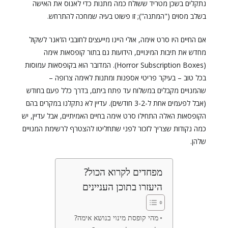
נתקלים בשכן מטריד ששולח כמה מתנות כדי לאנוס את האישה
בשלב מסוים ("המתנה"); זו פשוט בעיה שמחכה להתרחש.
אם החיים היו סרט אימה, אולי היינו מייעצים לחובבי הז'אנר לשקול
מחדש את תיבות המינויים, הידועות גם בתור קופסאות אימה
(Horror Subscription Boxes). המדובר הוא בקופסאות עמוסות
בכל טוב – בעיקר פריטי אספנות ומתנות לאימה צרופה –
שהמנויים מקבלים במשלוח עד פתח ביתם, בדרך כלל פעם בחודש
(אבל לפעמים אחת ל-3-2 חודשים). עדיין לא נתקלנו במקרים בהם
הקופסאות האלה התחילו סרט אימה בחיים האמיתיים, אבל עדיין, יש
כמה נקודות שצריך לזכור לפני שתחליטו להצטרף לרשימת המנויים
שלהן.
מפחדים לקרוא הכול?
היעזרו בתוכן העניינים
מהי קופסת מינוי בנושא אימה?