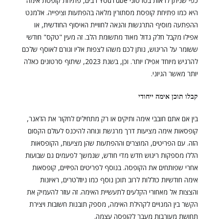
כפי שניתן לראות בסרטוני YouTube רבים, פתיחת קופסת אימה
היא כמו פתיחת קופסת מסתורין מלאה בהפתעות וציפייה. אלמנט
ההפתעה מוסיף התרגשות והנאה לחוויית האיסוף החודשית, או
אפילו מקבל חלק גדול מאוד מתשומת הלב. זה מעין "טקס" חודשי
ששומר על הריגוש, נותן לכם משהו לצפות אליו וגורם לאוסף שלכם
להרגיש מיוחד אפילו יותר. וכן, בשנת 2023, שיתוף סרטונים כאלה
יותר מאשר הגיוני.
קבלו תוכן אימה ייחודי
בין אם אתם חובבי אימה ותיקים או רק מתחילים לחקור את הז'אנר,
קופסאות אימה מציעות דרך מרגשת ונוחה להיכנס לעולם הקסום
הזה. עם הפריטים, המוצרים וההפתעות שהן מציעות, הקופסאות
הללו מספקות ריגוש חדש מדי חודש, שנמשך לפעמים גם שבועות
אחרי שפותחים את הקופסה. בנוסף לפריטים הפיזיים, קופסאות
אימה חודשיות כוללות לרוב תוכן נוסף כמו ניוזלטרים, ראיונות
והצצות אל מאחורי הקלעים לתעשיית האימה. זה עוזר להעמיק את
הקשר בין המנויים לקהילת האימה, מספק תובנות חשובות ויצירת
תחושת מעורבות מעבר לקופסה עצמה.