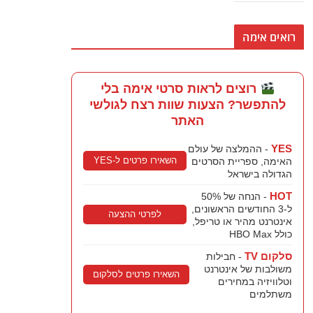
רואים אימה
רוצים לראות סרטי אימה בלי
להתפשר? הצעות שוות רצח לגולשי
האתר
YES
- ההמלצה של עולם
השאירו פרטים ל-YES
האימה, ספריית הסרטים
הגדולה בישראל
HOT
- הנחה של 50%
ל-3 החודשים הראשונים,
לפרטי ההצעה
אינטרנט מהיר או טריפל,
כולל HBO Max
סלקום TV
- חבילות
משולבות של אינטרנט
השאירו פרטים לסלקום
וטלוויזיה במחירים
משתלמים