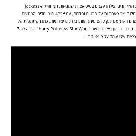
גם לצלם את זה. השניים וחבריהם לקחו חלק בקרבות היאבקות מאולתרים וצילמו עצמם בסיטואציות שמגיעות ממחוזות ה-Jackass
לו לייצר פארודיות על סרטים וסדרות, עם אפקטים מיוחדים והפתעות
עוד לפני שהם ראו ממנו כסף, הם מימנו אותו בדרכים יצירתיות, כמו השתתפות של
אחד מהם בניסויים רפואיים. הערוץ זכה לכמה הצלחות מטורפות, כמו סרטון פארודי בשם "Harry Potter vs Star Wars". שזכה לכ-7
ו עומד על כ-34 מיליון.