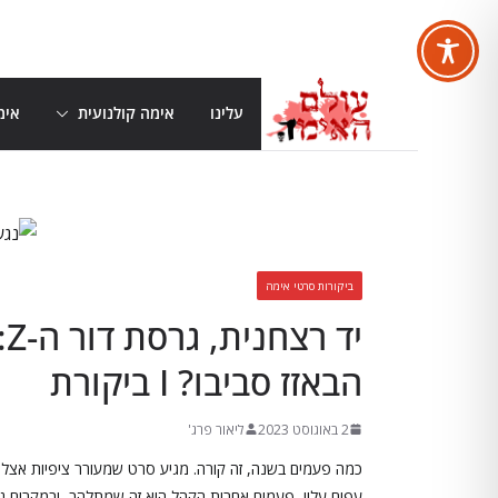
Skip
to
content
עלינו
אימה קולנועית
אימ
ביקורות סרטי אימה
י
הבאזז סביבו? I ביקורת
2 באוגוסט 2023
ליאור פרג'
כמה פעמים בשנה, זה קורה. מגיע סרט שמעורר ציפיות אצל כ
עפים עליו, פעמים אחרות הקהל הוא זה שמתלהב, ובמקרים נדירי