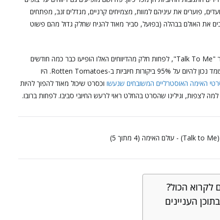
ים, פוערים את עיניהם למוות, מצמיחים קרניים, מגדלים זנב, מפתחים
זבים את האולם בבהלה (בפועל, סביר מאוד להניח שחלק גדול מהם פשוט
במקרה של סרט האימה האוסטרלי "נגעת נרצחת", או במקור "Talk To Me", לפחות חלק מהדיווחים האלו הופיעו כבר כמה חודשים
טובים. הסרט זכה לביקורת נלהבות מקיר לקיר, כולל דירוג שעומד נכון להיום על 95% ביקורות חיוביות ב-Rotten Tomatoes. היו
טי האימה האוסטרליים המשובחים שנעשו
וכסרט שיכול מאוד להפוך להיות
 למה לצפות, וגילינו שהסרט בהחלט ראוי לרעש החיובי סביבו. לפחות ברובו.
 לקרוא הכול?
בתוכן העניינים