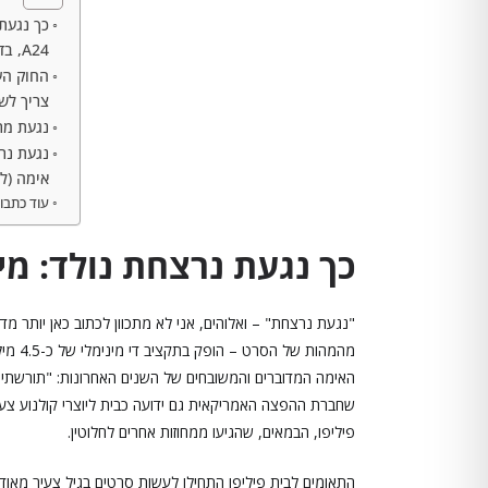
כך נגעת 
A24, בדרך הקיצונית
החוק הע
צריך לש
נגעת מר
נגעת נר
אימה (לט
עוד כתבו
כך נגעת נרצחת נולד: מיוטיוב ל-A24, בד
"נגעת נרצחת" – ואלוהים, אני לא מתכוון לכתוב כאן יותר מ
האימה המדוברים והמשובחים של השנים האחרונות: "תורשתי"
שחברת ההפצה האמריקאית גם ידועה כבית ליוצרי קולנוע צעיר
פיליפו, הבמאים, שהגיעו ממחוזות אחרים לחלוטין.
התאומים לבית פיליפו התחילו לעשות סרטים בגיל צעיר מאוד