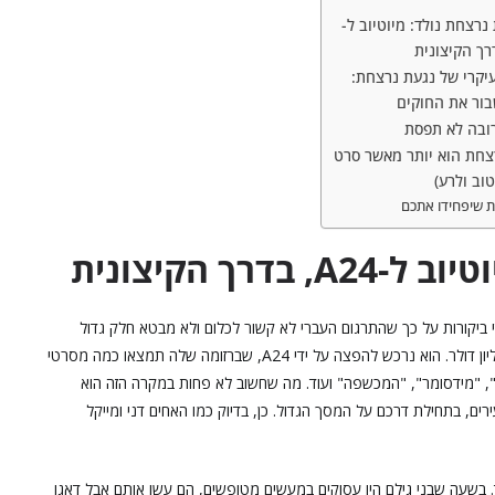
נרצחת נולד: מיוטיוב ל-
יקרי של נגעת נרצחת:
בור את החוקים
ובה לא תפסת
צחת הוא יותר מאשר סרט
וב ולרע)
ת שיפחידו אתכם
רך הקיצונית
די ביקורות על כך שהתרגום העברי לא קשור לכלום ולא מבטא חלק גדול
מהמהות של הסרט – הופק בתקציב די מינימלי של כ-4.5 מיליון דולר. הוא נרכש להפצה על ידי A24, שברזומה שלה תמצאו כמה מסרטי
, "מידסומר", "המכשפה" ועוד. מה שחשוב לא פחות במקרה הזה הוא
ים, בתחילת דרכם על המסך הגדול. כן, בדיוק כמו האחים דני ומייקל
. בשעה שבני גילם היו עסוקים במעשים מטופשים, הם עשו אותם אבל דאגו