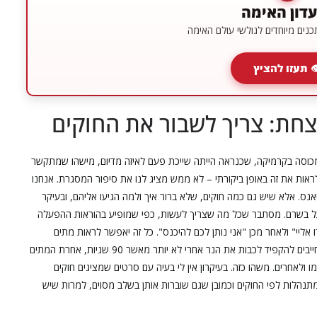
דון האימה
נים מיוחדים לגולשי עולם האימה
 תעזו להציץ
צחת: צריך לשבור את החוקים
מכוסה בקרמיקה, שכנראה הייתה שייכת פעם לאיזה מדיום, מישהו שמתקשר
ות את זה באופן ביקורתי – לא ממש מציג לנו את סיפור המסגרת. אנחנו
נס. אלא שיש גם כמה חוקים, שלא ברור איך ולמה הגיעו אליהם, ובעיקר
 על בשרם. מסתבר שכל מה שצריך לעשות, כפי שמופיע בהוראות ההפעלה
ו אליי" ולאחר מכן "אני נותן לכם להיכנס". כל זה יאפשר לראות מתים
ולתקשר איתם, ובעיקר – להפיק סרטונים ויראליים. בהמשך, חייבים להקפיד לכבות את הנר אחרי לא יותר מאשר 90 שניות, אחרת המתים
 ולאחרים. משהו כזה. בעיקרון אין לי בעיה עם סרטים שמציגים חוקים
נהלות לפי החוקים וכמובן שגם שוברות אותן בשלב מסוים, למרות שיש