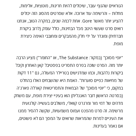
הנוראיים שהגוף עובר, שיכולים להיות חריגות, מוטציות, אלימות,
מחלות – והרשימה עוד ארוכה. אלא שסרטים מהסוג הזה יכולים
להציע יותר מאשר Gore. אחת לכמה שנים, במקרה הטוב, אנחנו
רואים סרט שעשוי היטב מכל הבחינות, כולל עומק (לרוב ביקורת
חברתית) ומוגדר על ידי חלק מהמבקרים ומחובבי האימה כיצירת
מופת.
"יופי מסוכן" (במקור: The Substance, או "החומר") מציע הרבה
יותר מזה. הסרט שזכה בפרס התסריט בפסטיבל קאן האחרון וקיבל
ביקורות נלהבות, וכמו שמדגישים בטריילר המעולה, גם "11 דקות
של מחיאות כפיים סוערות". האמת היא שהשבחים האלו בהחלט
במקום, כי "יופי מסוכן" של הבמאית והתסריטאית קארלה פארג'ה
(בסרטה הראשון דובר האנגלית) הוא בעיניי יצירת מופת, עם משחק
מדהים של דמי מור ומרגרט קוואלי, משולבים בעשייה קולנועית
מרשימה. זה סרט מהפנט ועמוס משמעויות, שקשה להסיר ממנו
את העיניים למרות שהמראות שרואים על המסך הם לא פשוטים,
אם נאמר בעדינות.