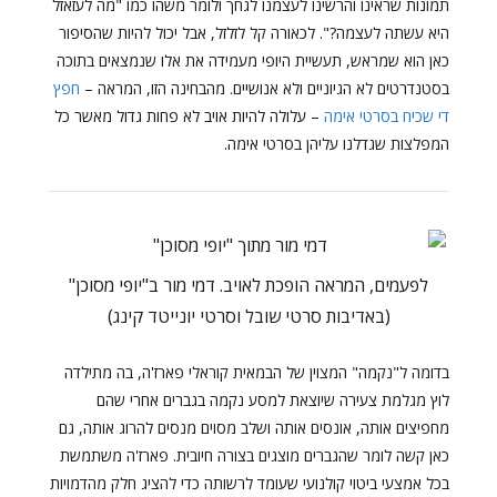
תמונות שראינו והרשינו לעצמנו לגחך ולומר משהו כמו "מה לעזאזל
היא עשתה לעצמה?". לכאורה קל לזלזל, אבל יכול להיות שהסיפור
כאן הוא שמראש, תעשיית היופי מעמידה את אלו שנמצאים בתוכה
בסטנדרטים לא הגיוניים ולא אנושיים. מהבחינה הזו, המראה –
חפץ
די שכיח בסרטי אימה
– עלולה להיות אויב לא פחות גדול מאשר כל
המפלצות שגדלנו עליהן בסרטי אימה.
לפעמים, המראה הופכת לאויב. דמי מור ב"יופי מסוכן"
(באדיבות סרטי שובל וסרטי יונייטד קינג)
בדומה ל"נקמה" המצוין של הבמאית קוראלי פארז'ה, בה מתילדה
לוץ מגלמת צעירה שיוצאת למסע נקמה בגברים אחרי שהם
מחפיצים אותה, אונסים אותה ושלב מסוים מנסים להרוג אותה, גם
כאן קשה לומר שהגברים מוצגים בצורה חיובית. פארז'ה משתמשת
בכל אמצעי ביטוי קולנועי שעומד לרשותה כדי להציג חלק מהדמויות