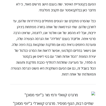
הפעם בקטגוריית האיפור. שזה בעצם הישג מרשים מאוד, כי לא
מדובר כאן בבלוקבאסטר עם תקציב מפלצתי.
ככל שהסרט מתקדם שני הגופים מתחילים בהידרדרות שלהם, עד
לחורבן שלהם. שתי הגירסאות של אותה בחורה מפתחות ביניהן
יריבות, אבל לא מהסוג של אגו ואלטר אגו, לדוגמה, שראינו הרבה
סרטי אימה. אליזבת' בעצם "מולידה" את הגרסה הצעירה שלה,
ומערכת היחסים נראית כמו אם מזדקנת שמקנאת בבת היפה שלה.
אם נישאר במדיום הקולנועי, אפשר לראות את הסרט כגלגול של
יצירת המופת "הכול אודות חווה" עם בטי דיוויס ואן בקסטר
מ-1950, על מעריצה שחולמת להחליף כוכבת מזדקנת ותעשה
הכול בשביל זה, גם אם הפעם השחקנית היא פשוט הגרסה הצעירה
והמושלמת של אותה דמות.
שתיים רבות, הגוף מפסיד. מרגרט קווארלי ב"יופי מסוכן"