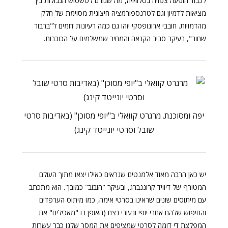
לכבוד הופעה צפויה בטלוויזיה, מה שגורם לטשטוש הגבולות בין
מציאות לדמיון וגם לטרנספורמציה חיצונית מסוימת של חלק
מהדמויות. חובבי ארונופסקי יזהו גם כמה רעיונות דומים ל"ברבור
שחור", בעיקר סביב הקנאה והמחיר שמשלמים על הכוכבות.
יפה ומסוכנת. מרגרט קוואלי ב"יופי מסוכן" (באדיבות סרטי
שובל וסרטי יונייטד קינג)
יש כאן הרבה מאוד אלמנטים שנראים כאילו יצאו מתוך העולם
המטורף של דיוויד קרוננברג, ובעיקר "הזבוב" כמובן". הוא מתכתב
עם מיתוסים שונים שראינו בסרטי אימה, כמו מיתוס הערפדים
והחיפוש שלהם אחרי יופי ונעורי נצח (האופן בו "מאכילים" את
המפלצת די דומה לסרטי שמציפים את המסך שלנו כבר עשרות