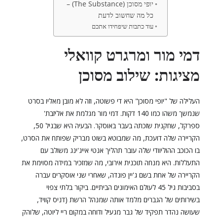
יופי מסוכן (The Substance) –
כל מה שחשוב לדעת
עוד כתבות שיפחידו אתכם
דמי מור ומרגרט קוואלי
מציגות: שילוב מסוכן
העלילה של "יופי מסוכן" היא די פשוטה, וזה לא מובן מאליו בסרט
שנמשך משהו כמו 140 דקות. דמי מור מגלמת את אליזבת'
ספרקל, שחקנית שזכתה בעבר באוסקר. הבעיה היא שבגיל 50,
הקריירה שלה דועכת, מה שמבוטא בשוט מבריק שפותח את הסרט,
בו הכוכב ההוליוודי שלה עובר תהליך אנטי אייג'ינג משולב עם
התעללות. היא מנחה תוכנית אירובי, מה שמזכיר במידה מסוימת את
הקריירה של אחת בשם ג'יין פונדה, שאחרי שני אוסקרים עברה
בסביבות גיל 45 לעולם האימונים הביתיים. ביקור בלתי צפוי
בשירותים של הגברים מלמד אותה שמנהל הרשת (דניס קוויד,
שעושה נהדר תפקיד של גבר מגעיל ודוחה במקום ריי ליוטה, שלוהק