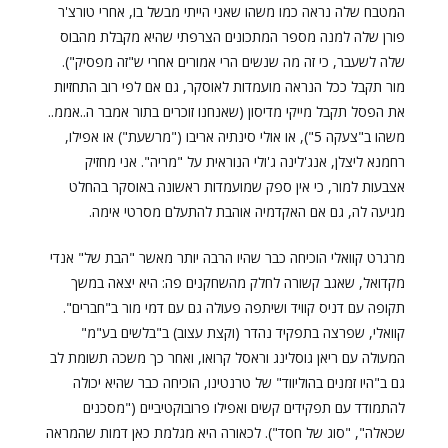
המטבח שלה נראה כמו משהו שאני הייתי מבשל בו, אחרי טורצ'ר
פורן שלה למנה מספר המתכונים הצרפתי שהיא מקבלת מהבוס
שלה לשעבר, כי זה מה שנשים הרי אמורים אחרי ש"זה מפסיק").
מור תקבל ככל הנראה מועמדות לאוסקר, גם אם לפי רוב התחזיות
את הפסל תקבל מייקי מדיסון (שאנחנו זוכרים בתור אמבר ה..אממ..
משהו ב"צעקה 5"), או אולי סינתיה אריבו ("מרשעת") או אפילו,
רחמנא ליצלן, אנג'לינה ג'ולי הנוראית על "מריה". אני מחזיק
אצבעות למור, כי אין ספק שמועמדות ראשונה באוסקר בהחלט
מגיעה לה, גם אם האקדמיה אוהבת להתעלם מסרטי אימה.
מרגרט קוואלי הוכיחה כבר שהיו הרבה יותר מאשר "הבת של" אנדי
מקדואל, שאגב קשורה לחלק מהשחקנים פה: היא יצאה במשך
תקופה עם דניס קוויד ושיתפה פעולה גם עם דמי מור ב"חברים".
קוואלי, שפרצה בתפקיד נהדר (וקצת עצוב) ב"בלשים בע"מ"
המעולה עם ריאן גוסלינג וראסל קרואו, ואחר כך משכה תשומת לב
גם ב"היו זמנים בהוליווד" של טרנטינו, הוכיחה כבר שהיא יכולה
להתמודד עם תפקידים קשים ואפילו פרובוקטיביים ("מסכנים
שכאלה", "סוג של חסד"). לכאורה היא מגלמת כאן דמות שהמראה