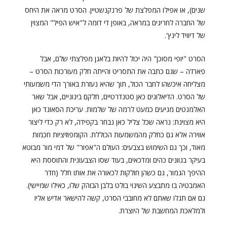
שנים), או אפילו המפלצת של פרנקנשטיין. הסרט מראה את היחס
של החברה לחריגים במראה, באופן די דומה ל"איש הפיל" המצוין
של דיוויד לינץ'.
הסרט "יופי מסוכן" היה יכול להיות בלאגן מפלצתי שלם, אבל
פארז'ה – שגם כתבה את התסריט והייתה חלק מעורכות הסרט –
מצליחה איכשהו לחבר הכול, תוך שהיא נעזרת באורך הדי משמעותי
של הסרט. הדיאלוגים כאן סטנדרטיים, חלקם בינוניים, אבל שאר
האלמנטים מגיעים כמעט לרמה של שלמות. עריכת הסאונד כאן
היא מצוינת: נראה שכל צליל כאן נבחר בקפידה, לא רק כדי ליצור
אווירה אלא גם כחלק מהמשמעות הכוללת. הקומפוזיציות חכמות
מאוד, וכך גם השימוש בצבעים: העולם ה"אפור" של דמי מור מבוטא
בעיקר בגוונים כהים ומדכאים, בעוד שסו הצבעונית והתוססת היא
ההיפך הגמור, גם כשהן חולקות לכאורה את אותו חלל (חדר
האמבטיה בו מתבצע השינוי בולט בלבן הבוהק שלו, כאילו שמיישי).
גם אם תגלו שאתם לא מחובבי הסרט, קשה להישאר אדיש אליו
ולמלאכת המחשבת של היוצרת.