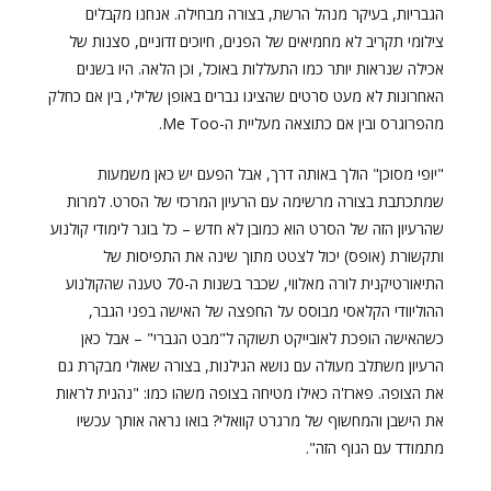
הגבריות, בעיקר מנהל הרשת, בצורה מבחילה. אנחנו מקבלים
צילומי תקריב לא מחמיאים של הפנים, חיוכים זדוניים, סצנות של
אכילה שנראות יותר כמו התעללות באוכל, וכן הלאה. היו בשנים
האחרונות לא מעט סרטים שהציגו גברים באופן שלילי, בין אם כחלק
מהפרוגרס ובין אם כתוצאה מעליית ה-Me Too.
"יופי מסוכן" הולך באותה דרך, אבל הפעם יש כאן משמעות
שמתכתבת בצורה מרשימה עם הרעיון המרכזי של הסרט. למרות
שהרעיון הזה של הסרט הוא כמובן לא חדש – כל בוגר לימודי קולנוע
ותקשורת (אופס) יכול לצטט מתוך שינה את התפיסות של
התיאורטיקנית לורה מאלווי, שכבר בשנות ה-70 טענה שהקולנוע
ההוליוודי הקלאסי מבוסס על החפצה של האישה בפני הגבר,
כשהאישה הופכת לאובייקט תשוקה ל"מבט הגברי" – אבל כאן
הרעיון משתלב מעולה עם נושא הגילנות, בצורה שאולי מבקרת גם
את הצופה. פארז'ה כאילו מטיחה בצופה משהו כמו: "נהנית לראות
את הישבן והמחשוף של מרגרט קוואלי? בואו נראה אותך עכשיו
מתמודד עם הגוף הזה".