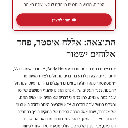
הטבות, מבצעים ותכנים מיוחדים לגולשי עולם האימה
👁 תעזו להציץ
התוצאה: אללה איסטר, פחד
אלוהים ישמור
אם ראיתם בחייכם כמה סרטי Body Horror, או סרטי אימה בכלל,
אתם יכולים לצפות לרגע בו דברים מתחילים לצאת מאיזון. סו
"מפספסת" כמה החלפות, ואנחנו מקבלים בהדרגה סיוט שמתחיל
להיבנות לנגד העיניים שלו. אנחנו מגלים שהגוף המושלם של סו
עובר כמה שינויים, כמו כל מיני דברים שצומחים או יוצאים ממנו,
ומפלס הגועל עולה בהדרגה. אלא שהבעיה היותר גדולה היא הגוף
של אליזבת', שכתוצאה מכפה הפרות של החוקים הופך בהתחלה
למבוגר מאוד, ובהמשך למפלצתי. נחסוך מכם את התיאורים
הגרפיים, אבל נציין שלסרט בהחלט מגיע אוסקר אחד לפחות,