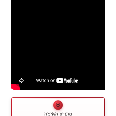
💀
מועדון האימה