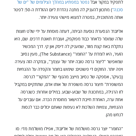
לתפקיד במקור אבל
נפטר במפתיע במהלך הצילומים של "ים של
סכנה"
) מתכוון להעניק לה מתנה נהדרת ליום ההולדת ה-50: לפטר
אותה מהתוכנית, במטרה למצוא מישהי צעירה יותר.
אליזבת' הנסערת נוסעת הביתה, דעתה מוסחת על ידי שלט חוצות
שלה שמוסר כלאחר כבוד מפוקפק, ועוברת תאונת דרכים. שם, היא
נתקלת באח קצת מוזר, שמעניק לה דיסק און קי. דרך המכשיר
הזעיר, היא לומדת על "החומר" (The Substance), מעין נסיוב
שמאפשר "ליצור גרסה טובה יותר של עצמך", ובמקרה הזה צעירה
ויפה יותר. החוקים די פשוטים: שימוש בחומר והקפדה על ההנחיות
(בעיקר, אספקה של נסיוב מייצב מהגוף של "המקור" לגרסה
המשופרת" תיצור גרסה משופרת של אותו אדם, שתתקיים במקביל
לזו הרגילה, במתכונת של שבוע-שבוע. במילים אחרות: כשגרסה
אחת ערה, האחרת חייבת להישאר מחוסרת הכרה. אם עוברים על
ההנחיות, צפויות השלכות לא נעימות שאתם יכולים כבר לנסות
לנחש מהן.
"החומר" יוצר גרסה מושלמת של אליזבת', אפילו מושלמת מדי. סו