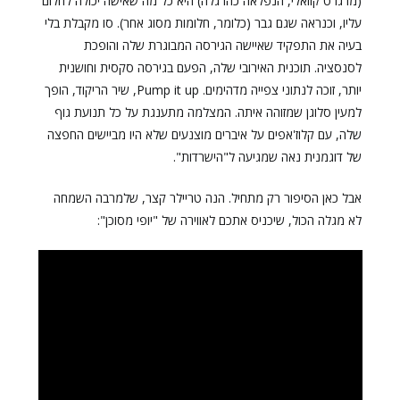
(מרגרט קוואלי, הנפלאה כהרגלה) היא כל מה שאישה יכולה לחלום
עליו, וכנראה שגם גבר (כלומר, חלומות מסוג אחר). סו מקבלת בלי
בעיה את התפקיד שאיישה הגירסה המבוגרת שלה והופכת
לסנסציה. תוכנית האירובי שלה, הפעם בגירסה סקסית וחושנית
יותר, זוכה לנתוני צפייה מדהימים. Pump it up, שיר הריקוד, הופך
למעין סלוגן שמזוהה איתה. המצלמה מתענגת על כל תנועת גוף
שלה, עם קלוז'אפים על איברים מוצנעים שלא היו מביישים החפצה
של דוגמנית נאה שמגיעה ל"הישרדות".
אבל כאן הסיפור רק מתחיל. הנה טריילר קצר, שלמרבה השמחה
לא מגלה הכול, שיכניס אתכם לאווירה של "יופי מסוכן":