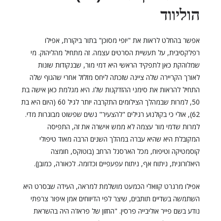
הוליווד
אפשר בהחלט לראות את "יופי מסוכן" בתור ביקורת, אפילו
רפלקסיבית, על תעשיית הסרטים עצמה. זה מתחיל מהליהוק. מי
שמלוהקת כאן לתפקיד הראשי היא דמי מור, שבנקודות שונות
לאורך הקריירה שלה ציינה שזכתה ליחס מזלזל אחרי שהגוף שלה
התחיל להראות את סימני ההזדקנות שלו. היא מגלמת כאן אישה בת
50, למרות שבמהלך הצילומים התקרבה יותר לגיל 60 (היום היא בת
62), אולי כי בקולנוע רגילים "להצעיר" נשים שפשוט מבוגרות מדי.
למרות שדמי מור עצמה לא ממש אישרה את זה, התפיסה
המקובלת היא שהיא עברה במהלך השנים הרבה מאוד טיפולי
קוסמטיקה וטיפוח, מכל הארסנל הרחב (בוטוקס, חומצה
היאלורונית, ניתוח אף, ניתוח עפעפיים וכדומה. לכאורה, כמובן).
אפילו מרגרט קוואלי הכמעט מושלמת למראה, העידה שבסרט היא
השתמשה בשדיים תותבים, שיצר לפי הדיווחים אמן איפור צרפתי
נודע בשם פייר אוליבייה פרסין. "החזון של פראז'ה היה בהשראת