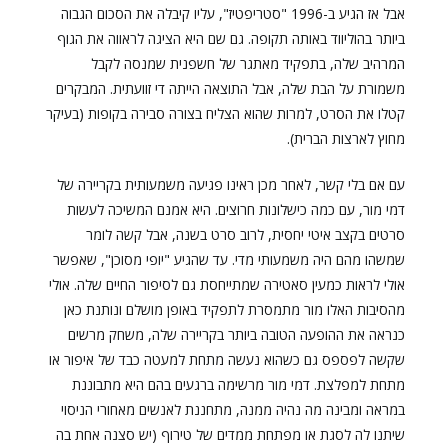
אבל אז הגיע ב-1996 "סטריפטיז", עליו קיבלה את הסכום הגבוה
ביותר בהוליווד באותה תקופה. גם שם היא הציגה לראווה את הגוף
המרהיב שלה, בתפקיד מאתגר של חשפנית שמנסה לקבל
משמורת על הבת שלה, אבל התוצאה הייתה די זוועתית. המבקרים
קטלו את הסרט, למרות שהוא הצליח בצורה סבירה בקופות (בעיקר
מחוץ לארצות הברית).
עם אם בלי קשר, לאחר מכן ראינו פגיעה משמעותית בקריירה של
דמי מור, עם כמה כישלונות חרוצים. היא אמנם המשיכה לעשות
סרטים בקצב איטי יחסית, לרוב סרט בשנה, אבל קשה לומר
שמשהו מהם היה משמעותי מדי. עד שהגיע "יופי מסוכן", שאפשר
אולי לראות כמעין סאטירה שמתייחסת גם לסיפור החיים שלה. אולי
מהסיבות האלו מור מתמסרת לתפקיד באופן מושלם ונותנת כאן
כנראה את ההופעה הטובה ביותר בקריירה שלה, משחק מרשים
שקשה לפספס גם כשהוא נעשה מתחת למעטה כבד של איפור או
מתחת למפלצת. דמי מור מרשימה ברגעים בהם היא מתבוננת
במראה ומבינה מה נהיה ממנה, מתחננת לאנשים מאחורי הניסוי
שיתנו לה לסגת או מפתחת ממדים של טירוף (יש סצנה אחת בה