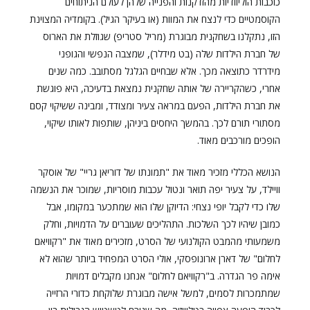
כוכבות הוליוודיות מהזדקנות והפנייה שלהן לעולם הניתוחים
הקוסמטיים כדי לנצח את המוות (או בעיקר הגיל). בקומדיה המצוינת
הזו, נתקלנו בשחקנית מבוגרת (מריל סטריפ) שגוזלת את הארוס
של חברת הילדות שלה (בט מידלר), שמצבה הנפשי והגופני
מידרדר כתוצאה מכך. אלא שבחיים הגלגל מסתובב. כמה שנים
אחרי, כשהקריירה של אותה שחקנית נמצאת בדעיכה, היא פוגשת
את חברת הילדות, הפעם במראה צעיר ומצודד, ומבינה ששיקוי קסם
מסתורי תורם לכך. בהמשך היחסים ביניהן, שותפות לאותו שיקוי,
הופכים מורכבים מאוד.
הנושא הכללי מזכיר מאוד את "תמונתו של דוריאן גריי" של אוסקר
וויילד, על צעיר יפה תואר ונטול עכבות מוסריות, שמוכר את הנשמה
שלו כדי לקבל יופי נצחי: הדיוקן שלו הוא שמתכער במקומו, אבל
כמובן שיהיו לכך השלכות. התהליכים שעוברים על הדמויות, וחלק
משמעותי מהמבט הקולנועי של הסרט, מזכירים מאוד את "רקוויאם
לחלום" של דארן ארונופסקי, אולי הסרט המפחיד ביותר שהוא לא
אימה פר הגדרה. ב"רקוויאם לחלום" אנחנו מקבלים דמויות
שמתמכרות לסמים, למשל אישה מבוגרת שלוקחת כדורי הרזייה