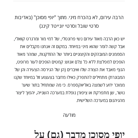
הרבה עירום, לא בהכרח מיני. מתוך "יופי מסוכן" (באדיבות
סרטי שובל וסרטי יונייטד קינג)
יש כאן הרבה מאוד עירום נשי פרונטלי, של דמי מור ומרגרט קוואלי,
אבל קשה לומר שהוא מיני במיוחד. במקום זה אנחנו מקבלים את
הסממנים המובהקים והקיצוניים ביותר של ההזדקנות, שמהר מאוד
הופכים למפלצת ללא כל צלם אנוש: קמטים הופכים לעור מרופט,
הגוף מאבד את הצורה שלו ואיברים (הן של הגירסה הצעירה והן של
המבוגרת) מתחילים להתפרק כאילו מדובר בצעצוע זול במיוחד שקנו
ממוכר ידוע לשמצה באליאקספרס. כי מה שמתחיל בתור שיער
נושר, שן מתפרקת או ציפורן נופלת במערכה השנייה, יהפוך ליצור
מהגיהנום במערכה השלישית.
מודעה
יופי מסוכן מדבר (גם) על