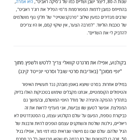
שנות ה-80, ליצור ישבן ושדיים כמו של ג'סיקה ראביט",
היא אמרה
,
בהתייחס כמובן לדמות המפורסמת מ"מי הפליל את רוג'ר ראביט",
שרבים מגדירים כמעין שילוב "פרנקנשטייני" של חלקי גוף מושלמים
של כוכבות הוליווד. "למרבה הצער, אין שיקוי קסם, אז היו צריכים
להדביק לי את השדיים".
בקולנוע, אפילו את מרגרט קוואלי צריך ללטש ולשפץ. מתוך
"יופי מסוכן" (באדיבות סרטי שובל וסרטי יונייטד קינג)
במילים אחרות: בסרט שיוצא באופן מובהק נגד תעשיית האיפור
והטיפולים הקוסמטיים, אנחנו מקבלים שימוש בטכניקות האלו בדיוק
בתהליך ההפקה והיצירה של מודל היופי המושלם, ובהמשך גם
המפלצת. אפשר לטעון שזו צביעות, אני מעדיף לראות את זה
כביקורת נוספת, הפעם על עולם הקולנוע עצמו, בו הסטנדרטים לא
ריאליים, גילנות שולטת והשחקנים עצמם הופכים להיות וורבנות של
הגיל שלהם. עולם שבו גם מישהי שנראית כמו דמי מור, אפילו בגיל
50, זוכה בו לקיטונות של בוז ברמה כזו שהיא מרגישה כל כך חסרת