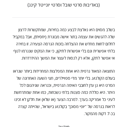
(באדיבות סרטי שובל וסרטי יונייטד קינג)
בשלב מסוים היא נאלצת לבצע כמה בחירות, שמתקשרות לרצון
שלה להגשים את עצמה בתור אישה מבוגרת (יחסית!), אבל במקביל
לחלום לחוות מחדש את ההצלחה בזכות הגרסה הצעירה. זו בחירה
בלתי אפשרית וגם בלי אפשרות לתיקון, כי את הנזקים שנגרמו לגוף
אי אפשר לתקן, אלא רק לנסות לעצור את המשך ההידרדרות.
התוצאה המאוד גרפית היא אחת המפלצות המחרידות ביותר שנראו
בעולם הקולנוע. בלי יותר מדי ספויילרים, חצי השעה האחרונה של
הסרט היא גן עדן לחובבי האימה הגרפית, וכנראה שגיהנום לכל
היתר. היא כוללת כמה סצנות בלתי נשכחות, כמו אחת שמתרחשת
לעיני כל אמריקה בערך. למרבה הצער (או שלא) את חלקן לא זכינו
לראות בגרסה של "יופי מסוכן" בקולנוע בישראל, שהייתה קצרה
בכ-7 דקות מהמקור.