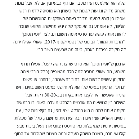
שלה הוא האלמנט המרכזי, בין אם גוף טבעי ובין אם לא, אבל בזכות
משחק מדויק ונגיעות קטנות של כישרון היא מוסיפה לדמות רגש
ואפילו פן קומי. לטעמי מדובר באחת השחקניות המוכשרות של
הוליווד, ולא אופתע גם האוסקר שלה יגיע מתישהו. והלוואי שנזכה
לראות אותה עושה עוד סרטי אימה משובחים, לצד "יופי מסוכן"
ו"מחברות המוות" הבינוני של נטפליקס מ-2017, שאולי אפילו יקנה
לה סקירה נפרדת באתר, כי זה מה שבעצם חשוב הרי.
אז נכון ש"יופי מסוכן" הוא סרט שקצת קשה לעכל, אפילו תרתי
משמע, מה שאולי מסביר למה חלק מהצופים (כולל חובבי אימה
הדוקים) עשויים לראות אותו בתור "משעמם", "דוחה" או פשוט
"גרוע". הרעיון הבסיסי שלו הוא לא חדשני כמעט משום בחינה, ויש
שיגידו שאפשר היה לקצר אותו בקלות בכ-30-20 דקות, אבל
השילוב בין הנושאים התיאורטיים בהחלט מוצלח. האופן בו הבמאית
מקימה אותם לתחייה הוא בהחלט יוצא דופן, גם בקיצוניות שלו, עם
דימויים ויזואליים שמראים הרבה יצירתיות ומחשבה, כולל של פעולות
בסיסיות יחסית שמקבלות כאן טוויסט רצחני או מגעיל. בזכות מבע
קולנועי חכם, תצוגת משחק מעולה וכמה סצנות שהולכות עד הסוף