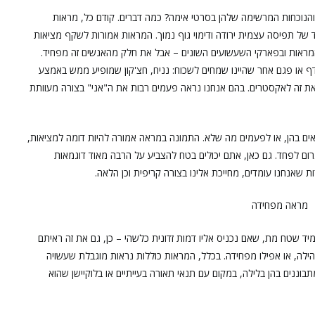
והנוכחות המרשימה שלהן בסרטי אימה? כמה דברים. קודם כל, מראות
ד של תפיסה עצמית ירודה ודימוי גוף נמוך. המראות אמורות לשקף מציאות
מראות ובפארקי השעשועים השונים – אבל את חלק מהאנשים זה מפחיד.
ף או פגם אחר שהיינו שמחים לשכוח: נניח, חצ'קון שמופיע ממש באמצע
 את זה לאקסטרים. בהם אנחנו נראה פעמים רבות את ה"אני" בצורה מעוותת
ם בהן, או לפעמים מה שלא. התמונה במראה אמורה להיות דומה למציאות,
ום לפחד. גם כאן, אתם יכולים בטח להצביע על הרבה מאוד דוגמאות
שאנחנו עומדים, מחייכת אלינו בצורה קריפית וכן הלאה.
יד שטח מת, שאם נכניס אליו דמות זדונית כלשהי – כן, גם את זה ראיתם
ילה, או אפילו מפחידה. בכלל, המראות כוללות נראות מוגבלת שעשויה
בוננים בהן בלילה, במקום עם תנאי תאורה בעייתיים או בלוקיישן שהוא