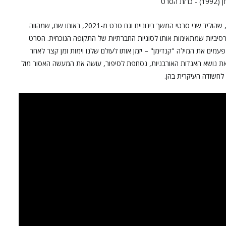
"קנדימן" הוא אחד מסרטי האימה המשובחים של שנות ה-90, שהוליד שני סרטי המשך בינוניים וגם סרט מ-2021, באותו שם, שמהווה
סיביות שמתאימות אותו לסוגיות החברתיות של התקופה הנוכחית. הסרט
עמים את המילה "קנדימן" – יזמן אותו לעולם שלנו וימות זמן קצר לאחר
 את נושא האגדות האורבניות, נסחפת לסיפור, עושה את המעשה האסור מול
לחשודה העיקרית בהן.