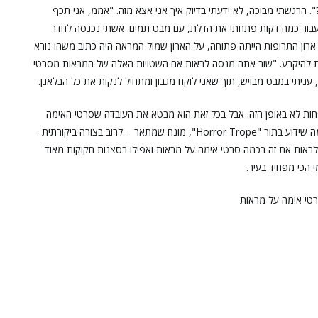
 הרגשתי מבוכה, לא ידעתי בדיוק איך אני אצא מזה. "אממ, אני תכף
כעבור כמה דקות פתחתי את הדלת, עם מבט תמים. אשתי נכנסה לחדר
רון התרופות הייתה פתוחה, על הארון שמול המראה היה כתוב משהו נורא
דת להיקרע. "שוב אתה מנסה לראות אם השטויות האלה של המראות מסרטי
יתי במבט מבויש, תוך שאני לוקח מגבון ומתחיל לנקות את כל הבלאגן.
פחות לא באופן הזה. אבל בכל זאת הוא מבטא את העובדה שסרטי האימה
הפכו את המראות לאחד האלמנטים השחוקים ביותר בהם – מה שידוע בתור "Horror Trope", מונח שמתאר – לרוב בצורה ביקורתית –
אות את זה בכמה סרטי אימה על מראות ואפילו בסצנות חקוקות מאוד
י הכי מפחיד בעיר.