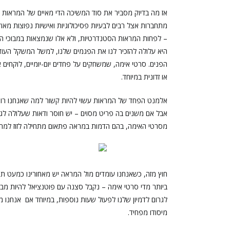
אז מה בדיוק מסביר את סוד המשיכה הדי מאיים של המראות 
מתחברות אצל רבים לבעיות פסיכולוגיות ואישיות נפוצות מאו
– לפחות המראות הסטנדרטיות, ולא אלו שנמצאות במבוכי ה
היא עלולה להזכיר לנו את הפגמים שלנו, למשל המשקל העוד
הפנים. סרטי אימה, שמשחקים על פחדים יום-יומיים, לוקחים
או זדונית במיוחד.
אלמנט הפחד של המראות עשוי להיות קשור למה שאנחנו רואי
אבל אם משנים בה פריט מסוים – יש חוסר ודאות שעלולה לגר
מסרטי האימה, בהם הדמות במראה פתאום מתחילה לזוז למרות 
חוץ מזה, כשאנחנו עומדים מול המראה יש מאחורינו כמעט תמ
ביותר מדי סרטי אימה – נקבל סצנה עם פוטנציאל להיות מבה
לגרום לדמיון שלנו לפעול שעות נוספות, במיוחד אם אנחנו מת
מיסודו מפחיד.