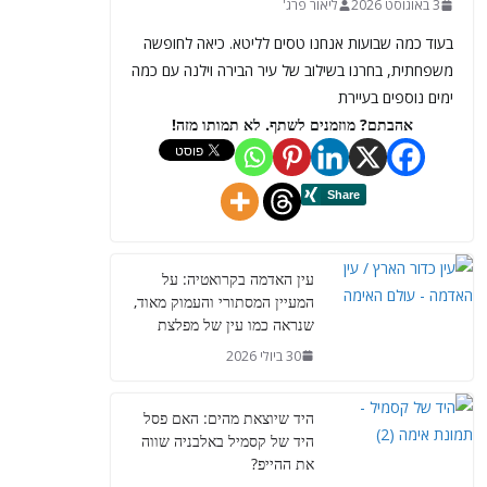
3 באוגוסט 2026
ליאור פרג'
בעוד כמה שבועות אנחנו טסים לליטא. כיאה לחופשה
משפחתית, בחרנו בשילוב של עיר הבירה וילנה עם כמה
ימים נוספים בעיירת
אהבתם? מוזמנים לשתף. לא תמותו מזה!
עין האדמה בקרואטיה: על
המעיין המסתורי והעמוק מאוד,
שנראה כמו עין של מפלצת
30 ביולי 2026
היד שיוצאת מהים: האם פסל
היד של קסמיל באלבניה שווה
את ההייפ?