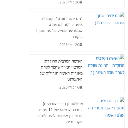
26 ביולי 2026
"הם ירצחו אותך": קומדיית
אימה פרועה ומדממת,
שמעדיפה סטייל על פני תוכן I
ביקורת
20 ביולי 2026
האישה הסרבית הרוקדת:
הסרטון המוזר שהפך לאחת
מאגדות האימה הגדולות של
האינטרנט
16 ביולי 2026
טרולסטיגן (דרך הטרולים)
בנורבגיה: מסע של 11 פניות
חדות בין מציאות למיתולוגיה
סקנדינבית