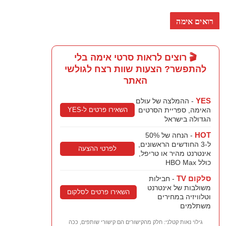
רואים אימה
🎬 רוצים לראות סרטי אימה בלי
להתפשר? הצעות שוות רצח לגולשי
האתר
YES
- ההמלצה של עולם
השאירו פרטים ל-YES
האימה, ספריית הסרטים
הגדולה בישראל
HOT
- הנחה של 50%
ל-3 החודשים הראשונים,
לפרטי ההצעה
אינטרנט מהיר או טריפל,
כולל HBO Max
סלקום TV
- חבילות
משולבות של אינטרנט
השאירו פרטים לסלקום
וטלוויזיה במחירים
משתלמים
גילוי נאות קטלני: חלק מהקישורים הם קישורי שותפים, ככה