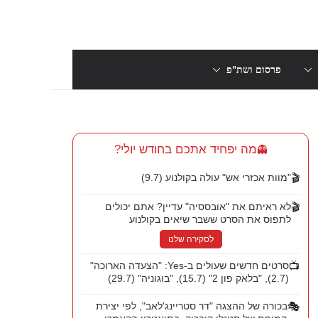
פרסום ושת"פ
מה יפחיד אתכם בחודש יולי?
👻
🎬
"מוות אכזרי אש" עולה בקולנוע (9.7)
🎬
לא ראיתם את "אובססיה" עדיין? אתם יכולים
לתפוס את הסרט ששבר שיאים בקולנוע
לסקירה שלנו
📺
סרטים חדשים שעולים ב-Yes: "הצעדה הארוכה"
(2.7), "בלאק פון 2" (15.7), "בוגוניה" (29.7)
🎭
בכורה של ההצגה "דר סטריינג'לאב", לפי יצירת