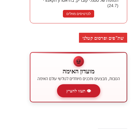
המופת של סטנלי קובריק, בתיאטרון הקאמרי
(24.7)
לכרטיסים מוזלים
שת"פים ופרסום קטלני
💀
מועדון האימה
הטבות, מבצעים ותכנים מיוחדים לגולשי עולם האימה
👁 תעזו להציץ