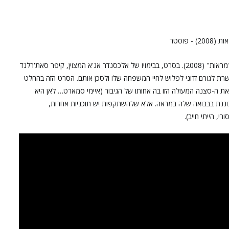
באופן ממש לא מפתיע, הסרט הראשון ברשימה שלנו נקרא "מראות" (2008). בסרט, בבימויו של אלכסנדר אג'א המצוין, קיפר סאת'רלנד
ת לגורם זדוני לפלוש לחיי המשפחה שלו ולסכן אותם. הסרט הזה בהחלט
את ה-סצנה המעולה הזו בה אחותו של הגיבור (איימי סמארט… לאן היא
וננת בבבואה שלה במראה. אלא שלהשתקפות יש תוכניות אחרות,
 הייתי חייב).