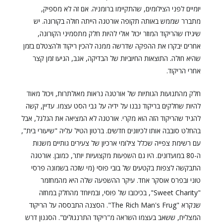
יומיים לפני הצילומים, שהתקיימו ברומניה. אם זה לא מספיק,
מתברר שממש באותה תקופה אורטגה הייתה חולה בקורונה. יש
שיגידו שהריקוד המוזר יכול אולי להיות חלק מתסמיני הקורונה,
אחרים יבקרו את ההפקה שדרשה ממנה להכין ריקוד ולהצטלם בזמן
שהיא חולה. התוצאות החיוביות של הבדיקה, אגב, הגיעו זמן קצר
אחרי הריקוד.
חלק מהתנועות הגותיות של אורטגה נראות מאולתרות, ויכול מאוד
להיות שחלקים בריקוד נבנו על ידיה על גבי הסט עצמו. עדיין, קשה
להגיד שהריקוד הזה הוא מקרי. אורטגה לא המציאה את הגלגל, אבל
בהחלט סובבה אותו לכיוונים חדשים. ברטון הטיל עליה "שיעורי בית",
עם רשימת צפייה שכלל צילומי ארכיון של צעירים גותיים משנות
ה-80 במועדונים. היו גם השפעות מקצועיות יותר, כמובן. אורטגה
התבקשה לצפות בקטעים של בובי פוסי (מי שזכה בשמונה פרסי
טוני ובפרס אוסקר אחד. עיקר ההשפעה שלה היא מהמחזמר
"Sweet Charity", בכיכובו של פוסי, ובמיוחד מהחלק במחזה
שנקרא "The Rich Man's Frug". הסצנה התבססה על הריקוד
המצליח, ששאב בעצמו השראה מ"ריקוד התרנגולים". הסגנון דרש