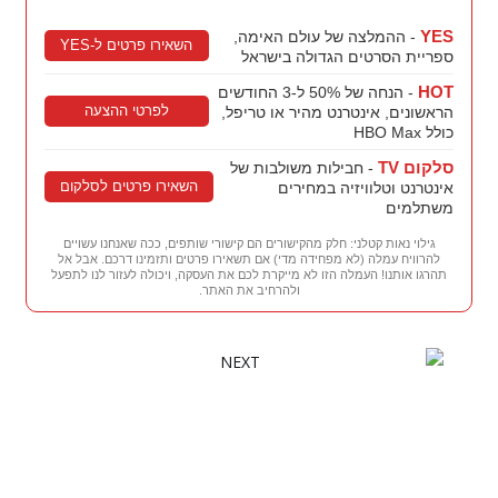
YES
- ההמלצה של עולם האימה,
השאירו פרטים ל-YES
ספריית הסרטים הגדולה בישראל
HOT
- הנחה של 50% ל-3 החודשים
לפרטי ההצעה
הראשונים, אינטרנט מהיר או טריפל,
כולל HBO Max
סלקום TV
- חבילות משולבות של
השאירו פרטים לסלקום
אינטרנט וטלוויזיה במחירים
משתלמים
גילוי נאות קטלני: חלק מהקישורים הם קישורי שותפים, ככה שאנחנו עשויים
להרוויח עמלה (לא מפחידה מדי) אם תשאירו פרטים ותזמינו דרכם. אבל אל
תהרגו אותנו! העמלה הזו לא מייקרת לכם את העסקה, ויכולה לעזור לנו לתפעל
ולהרחיב את האתר.