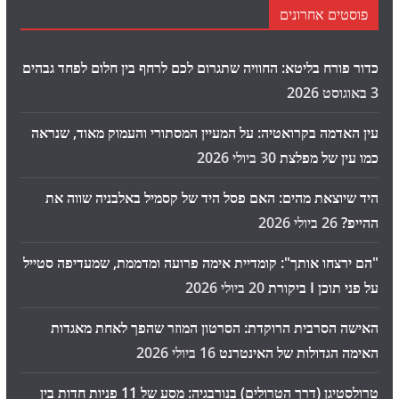
פוסטים אחרונים
כדור פורח בליטא: החוויה שתגרום לכם לרחף בין חלום לפחד גבהים
3 באוגוסט 2026
עין האדמה בקרואטיה: על המעיין המסתורי והעמוק מאוד, שנראה
כמו עין של מפלצת
30 ביולי 2026
היד שיוצאת מהים: האם פסל היד של קסמיל באלבניה שווה את
ההייפ?
26 ביולי 2026
"הם ירצחו אותך": קומדיית אימה פרועה ומדממת, שמעדיפה סטייל
על פני תוכן I ביקורת
20 ביולי 2026
האישה הסרבית הרוקדת: הסרטון המוזר שהפך לאחת מאגדות
האימה הגדולות של האינטרנט
16 ביולי 2026
טרולסטיגן (דרך הטרולים) בנורבגיה: מסע של 11 פניות חדות בין