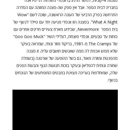
סצנות אייקוניות, למשל הרגע בו וונסדי משלחת דגי פיראנה
בחבריה לבית הספר. אבל אין ספק שה-סצנה המזוהה עם הסדרה
התרחשה בפרק הרביעי של העונה הראשונה, שזכה לשם "Wow
What A Night". בסצנה הזו וונסדי מגיעה יחד עם טיילר לנשף של
בית הספר Nevermore, שכידוע מארח צעירים חריגים אחרים עם
כוחות על טבעיים. וונסדי פוצחת, לצלילי השיר "Goo Goo Muck"
של The Cramps מ-1981, בריקוד מוזר וגותי, שמראה בעיקר
שלא ממש אכפת לה ממה שאנשים חושבים עליה. זו סצנה
מהפנטת ומוזרה מאוד, גם בשל ההופעה של אורטגה (בשמלה
שחורה וגותית להפליא) ובעיקר בזכות תנועות הגוף והבעות הפנים
שלה, שמוחלפות בעריכה מצוינת במבטים המופתעים של הנוכחים
בנשף.