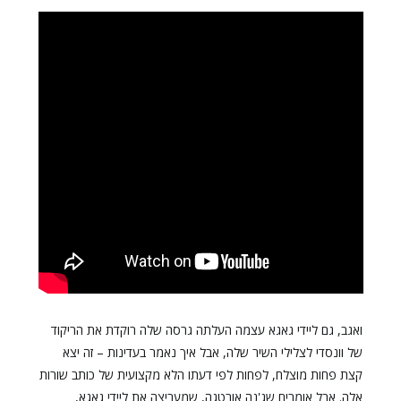
ואגב, גם ליידי גאגא עצמה העלתה גרסה שלה רוקדת את הריקוד
של וונסדי לצלילי השיר שלה, אבל איך נאמר בעדינות – זה יצא
קצת פחות מוצלח, לפחות לפי דעתו הלא מקצועית של כותב שורות
אלה. אבל אומרים שג'נה אורטגה, שמעריצה את ליידי גאגא,