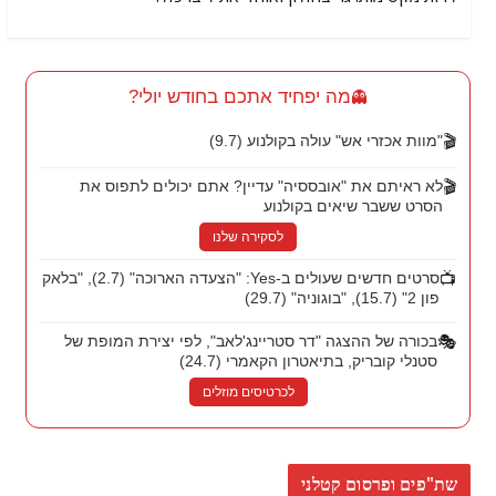
מה יפחיד אתכם בחודש יולי?
👻
🎬
"מוות אכזרי אש" עולה בקולנוע (9.7)
🎬
לא ראיתם את "אובססיה" עדיין? אתם יכולים לתפוס את
הסרט ששבר שיאים בקולנוע
לסקירה שלנו
📺
סרטים חדשים שעולים ב-Yes: "הצעדה הארוכה" (2.7), "בלאק
פון 2" (15.7), "בוגוניה" (29.7)
🎭
בכורה של ההצגה "דר סטריינג'לאב", לפי יצירת המופת של
סטנלי קובריק, בתיאטרון הקאמרי (24.7)
לכרטיסים מוזלים
שת"פים ופרסום קטלני