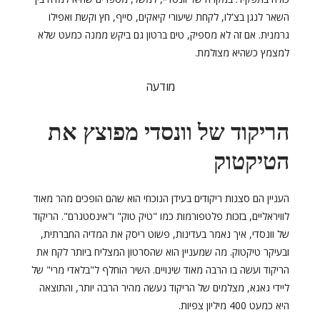
השאר לנגן בצ'לו, לקחת שיעורי קיאקים, סייף, חץ וקשת ואפילו
גרמנית. אם זה לא מספיק, טים ברטון גם ביקש ממנה כמעט שלא
למצמץ כשהיא מצולמת.
מודעה
הריקוד של וונסדי מפוצץ את
הטיקטוק
העניין הם סצנות ריקודים בעידן הנוכחי הוא שהם הופכים מהר מאוד
לוויראליים, בזכות פלטפורמות כמו "טיק טוק" ו"אינסטגרם". הריקוד
של וונסדי, איך נאמר בעדינות, פשוט ריסק את המדיה החברתית,
ובעיקר טיקטוק. מה שמעניין הוא שהסרטון המצליח ביותר לקח את
הריקוד ועשה בו הרבה מאוד שינויים. השיר הוחלף ל"בלאדי מרי" של
ליידי גאגא, מצלמים של הריקוד נעשה מהיר הרבה יותר, והתוצאה
היא כמעט 400 מיליון צפיות.