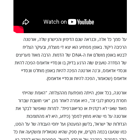
על סמך כל אלה, וכנראה שגם הדימיון והכישרון שלה, אורטגה
הרכיבה ריקוד. באופן מפתיע הוא יצא די מוצלח, ובעיקר הצליח
לבטא באופן מושלם את ה-DNA של הדמות. הרבה מאוד מעריצים
של הסדרה טוענים שזה הרגע בדיוק בו וונסדיי אדאמס הפכה להיות
וונסדי אדאמס, וג'נה אורטגה הפכה להיות באופן מוחלט וונסדיי
אדאמס (שכאמור, הפכה להיות וונסדיי אדאמס).
אורטגה, בכל אופן, הייתה מופתעת מההצלחה. "האמת שהייתי
חסרת ביטחון לגבי זה", היא אמרה לאחר מכן. "אני חושבת שברור
מאוד שאני לא רקדנית או כוריאוגרפית". למרות שאפשר לבקר את
אורטגה על מי שהיא מחוץ למסך (כידוע, היא לא מהתומכות
הגדולות של ישראל, בלשון המעטה) ועל יחסי העבודה של על הסט,
כמו שטענו בכמה מקרים, אין ספק שהיא טוטאלית ומשקיעה את כל
כולה בתפקיד. במקרה של וונסדיי, למשל, מספרים שהיא למדה בין