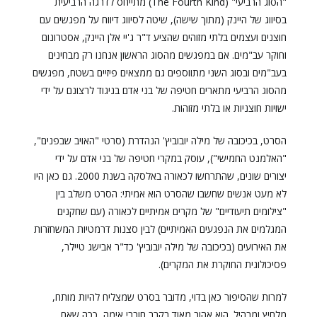
"הסוג הרביעי" (The Fourth Kind) מתייחס לדרגה הרביעית
בסיווג של היינק (מתוך שישה), שיטה לסיווג דיווח על מפגשים עם
חוצנים ועצמים בלתי מזוהים שהציע ד"ר ג'יי אלן היינק, אסטרונום
וחוקר עב"מים. אם במפגשים מהסוג הראשון אנחנו רק מבחינים
בעב"מים ובסוג השני מתווספים גם ממצאים פיזיים בשטח, מפגשים
מהסוג הרביעי מתארים חטיפה של בני אדם בניגוד לרצונם על ידי
ישויות חוצניות או בלתי מזוהות.
הסרט, בכיכובה של מילה יובוביץ' הנהדרת (סרטי "האויב שבפנים",
"האלמנט החמישי"), עוסק במקרי חטיפה של בני אדם על ידי
יצורים שונים, שהתרחשו לכאורה באלסקה בשנת 2000. גם כאן היו
לא מעט אנשים שחשבו שהסרט הוא אמיתי: הסרט משלב בין
"צילומים תיעודיים" של מקרים אמיתיים לכאורה (עם שחקנים
המגלמים את הנפגעים האמיתיים) לבין סצנות דרמטיות המשחזרות
את האירועים (בכיכובה של מילה יובוביץ' כד"ר אבישג טיילר,
פסיכולוגית החוקרת את המקרים).
למרות שהסיפור כאן בדוי, מדובר בסרט שמצליח להיות מותח,
מלחיץ ומבהיל. הוא אהוב מאוד בקרב חובבי אימה, ככה שאם