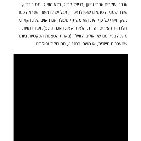
אנחנו עוקבים אחרי ג'ייקן (דניאל קרייג, הלא הוא ג'יימס בונד"),
שודד שמגלה פתאום שאין לו זיכרון, אבל יש לו משהו שנראה כמו
נשק חייזרי על כף היד. הוא משתף פעולה עם האויב שלו, הקולונל
דולרהייד (האריסון פורד, הלא הוא אינדיאנה ג'ונס), ועוד דמויות
משנה בגילומם של אוליביה וויילד (באחת הסצנות הסקסיות ביותר
שמערבות חייזרית, או משהו בסגנון), סם רוקול ופול דנו.