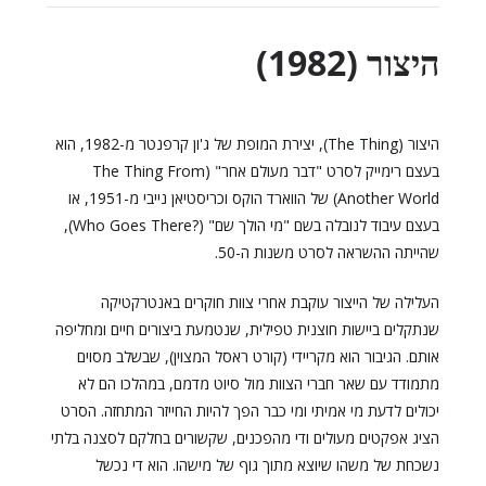
היצור (1982)
היצור (The Thing), יצירת המופת של ג'ון קרפנטר מ-1982, הוא
בעצם רימייק לסרט "דבר מעולם אחר" (The Thing From
Another World) של הווארד הוקס וכריסטיאן נייבי מ-1951, או
בעצם עיבוד לנובלה בשם "מי הולך שם" (?Who Goes There),
שהייתה ההשראה לסרט משנות ה-50.
העלילה של הייצור עוקבת אחרי צוות חוקרים באנטרקטיקה
שנתקלים ביישות חוצנית טפילית, שנטמעת ביצורים חיים ומחליפה
אותם. הגיבור הוא מקריידי (קורט ראסל המצוין), שבשלב מסוים
מתמודד עם שאר חברי הצוות מול סיוט מדמם, במהלכו הם לא
יכולים לדעת מי אמיתי ומי כבר הפך להיות החייזר המתחזה. הסרט
הציג אפקטים מעולים ודי מהפכנים, שקשורים בחלקם לסצנה בלתי
נשכחת של משהו שיוצא מתוך גוף של מישהו. הוא די נכשל