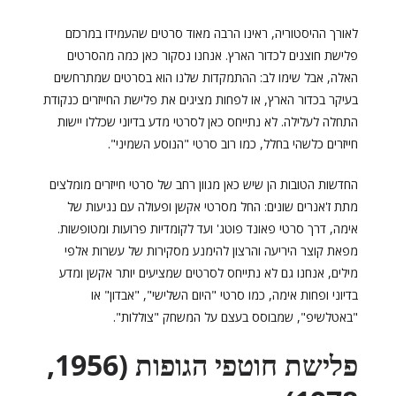
לאורך ההיסטוריה, ראינו הרבה מאוד סרטים שהעמידו במרכזם
פלישת חוצנים לכדור הארץ. אנחנו נסקור כאן כמה מהסרטים
האלה, אבל שימו לב: ההתמקדות שלנו הוא בסרטים שמתרחשים
בעיקר בכדור הארץ, או לפחות מציגים את פלישת החייזרים כנקודת
התחלה לעלילה. לא נתייחס כאן לסרטי מדע בדיוני שכללו יישות
חייזרים כלשהי בחלל, כמו רוב סרטי "הנוסע השמיני".
החדשות הטובות הן שיש כאן מגוון רחב של סרטי חייזרים מומלצים
מתת ז'אנרים שונים: החל מסרטי אקשן ופעולה עם נגיעות של
אימה, דרך סרטי פאונד פוטג' ועד לקומדיות פרועות ומטופשות.
מפאת קוצר היריעה והרצון להימנע מסקירות של עשרות אלפי
מילים, אנחנו גם לא נתייחס לסרטים שמציעים יותר אקשן ומדע
בדיוני ופחות אימה, כמו סרטי "היום השלישי", "אבדון" או
"באטלשיפ", שמבוסס בעצם על המשחק "צוללות".
פלישת חוטפי הגופות (1956,