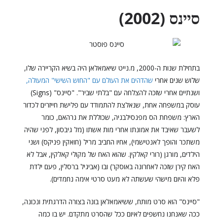
סיינס (2002)
בתחילת שנות ה-2000, מ.נייט שיאמאלאן היה בשיא הקריירה שלו,
שלוש שנים אחרי
שהדהים את העולם עם "החוש השישי" המעולה,
ושנתיים אחרי שזכה להצלחה עם "בלתי שביר". "סיינס" (Signs)
עוסק במשפחה אחת, שנאלצת להתמודד עם פלישת חייזרים לכדור
הארץ: משפחת הס מפנסילבניה, שכוללת את גרהאם, כומר
לשעבר שאיבד את אמונתו אחרי מות אשתו (מל גיבסון, לפני שהיה
משתכר והופך לאנטישמי), אחיו החביב מריל (חואקין פניקס) ושני
הילדים, מורגן (רורי קאלקין. שהוא האח של מקולי קאלקין, אבל לא
האח קירן שזכה לאחרונה באוסקר) ובו (אביגיל ברסלין, פעם ילדת
פלא והיום מישהי שעשתה לא מעט סרטי אימה נחמדים).
"סיינס" הוא סרט מותח, ששיאמאלאן בונה בצורה הדרגתית ונכונה,
ככה שאנחנו נחשפים לאיום ככל שהסרט מתקדם. יש בו כמה