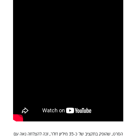
הסרט, שהופק בתקציב של כ-35 מיליון דולר, זכה להצלחה נאה עם