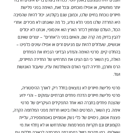
יותר מוחשיים, או אפילו מוכחים. ובכל זאת, האימה בפני פלישת
חייזרים נוכחת בחיים שלנו, וכמובן שגם בקולנוע. יכול להיות שהסיבה
היא החרדה שלנו מפני הלא נודע, כל מה שאנחנו לא מכירים. אחרי
הכול, העולם שמחוץ לכדור הארץ הוא אינסופי, אנחנו לא יכולים
להבין בדיוק מה קרה שם, והאיום בפני ה"אחרים" – יצורים שאינם
אנושיים, שעלולים להיות עם מניעים זרים או אפילו עוינים כלפינו –
בהחלט קיים. סרטי האימה והמדע הבדיוני הנכיחו את הפחדים
האלה, בין השאר כי הם הציגו את התרחיש של החדירה החייזרים,
הרס וחורבן, חדירה לגוף האדם והשתלטות עליו, שיעבוד האנושות
ועוד.
סרטי פלישת חייזרים לא נמצאים בחלל ריק. לאורך ההיסטוריה,
סרטי פלישת חייזרים הדהדו פחדים חברתיים עמוקים – והרי ידוע
שהצגת פחדים בחברה הוא אחד התפקידים העיקריים של סרטי
אימה. בין השאר, הסרטים האלו ביטאו חרדות מפני המלחמה הקרה,
פצצת אטום, ניסויים של כלי נשק אטומיים באטמוספירה, עליית
הקומוניזם וגם תקריות מפורסמות שהתרחשו או לא (תלוי את מי
שואלים), כמו תקרית רוזוול במסגרתה התרסקה לכאורה חללית עם