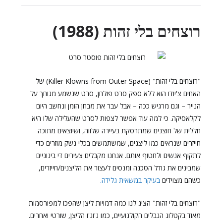
רוצחים בלי זהות (1988)
"רוצחים בלי זהות" (Killer Klowns from Outer Space) של
האחים צ'יודו הוא ללא ספק סרט פולחן, סרט שנשמע מגוחך על
הנייר – וגם מרגיש ככה – אבל עבר את מבחן הזמן ונחשב היום
לקלאסיקה. כי למה עוד אפשר לצפות לסרט שהעלילה שלו היא
חללית של חוצנים שמתרסקת בעיירה שלווה, ושיוצאים מתוכה
חייזרים שנראים כמו ליצנים, שמשתמשים בכלי נשק מוזרים כדי
לתקוף אנשים ולחטוף אותם. אנחנו מקבלים צעירים די בינוניים
שמבינים את גודל הסכנה ומנסים לעצור את הליצנים/חייזרים,
כשהם מצוידים
בעיקר במשאית גלידה.
"רוצחים בלי זהות" הציג לנו כמה דמויות ליצן שהפכו למפורסמות
מאוד בקטלוג הנבלים הקולנועיים, כמו ג'וג'ו הליצן, שורטי ואחרים.