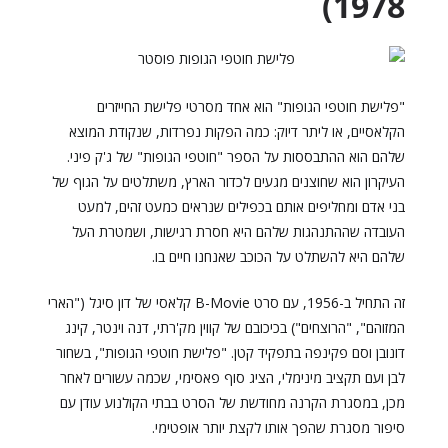
1978)
"פלישת חוטפי הגופות" הוא אחד מסרטי פלישת החייזרים
הקלאסיים, או ליתר דיוק: כמה הפקות נפרדות, שנקודת המוצא
שלהם הוא ההתבססות על הספר "חוטפי הגופות" של ג'ק פיני.
העיקרון הוא שחוצנים מגעים לכדור הארץ, משתלטים על הגוף של
בני אדם ומחליפים אותם בכפילים שנראים כמעט זהים, למעט
העובדה שההתנהגות שלהם היא חסרת רגישות, ושמטרת העל
שלהם היא להשתלט על הכוכב שאנחנו חיים בו.
זה התחיל ב-1956, עם סרט B-Movie קלאסי של דון סיגל ("הארי
המזוהם", "הרוצחים") בכיכובם של קווין מק'רתי, דנה וינטר, קינג
דונובן וסם פקינפה בתפקיד קטן. "פלישת חוטפי הגופות", בשחור
לבן ועם תקציב מינימלי, הציג סוף פאסימי, שכמה עשורים לאחר
מכן, במסגרת הקרנה מחודשת של הסרט בבתי הקולנוע עודן עם
סיפור מסגרת שהפך אותו לקצת יותר אופטימי.