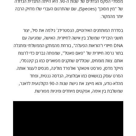
מסמלי הסקס הגדולים של שנות ה-90. היא הייתה התגלית הגדולה
של "מין מסוכן" (Species), שם שהתרגום העברי שלו מדויק הרבה
יותר מהמקור.
בסדרת המותחנים האירוטיים, הנסטרידג' גילמה את סיל, יצור
חושני היברידי שמשלב בין אישה לחייזרית. האישה, שמגיעה עם
DNA חייזרי ו"הוראות הפעלה", בורחת מהמתקן הממשלתי ומתגלה
בתור גרסה חייזרית של "פאם פאטל", שמפתה גברים כדי לרצוח
אותם. צוות מומחים, שכוללים שחקנים מפוארים כמו בן קינגסלי,
מייקל מדסן, פורסט וויטאקר ואלפרד מולינה, מנסים לעצור אותה.
הסרט עוסק בנושאים כמו אבולוציה, הנדסה גנטית, ופחד
מהלא-נודע, והוא מייצג את גישת שנות ה-90 הקולנועית לז'אנר,
שמשלבת בין אימה, אפקטים מיוחדים ומיניות מפורשת.