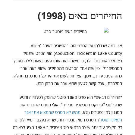
החייזרים באים (1998)
אוי, כמה שגדלתי על הסרט הזה. "החייזרים באים" (Alien
Abduction: Incident in Lake County) הוא הסרט שתמיד
רציתי לראות בתור ילד, כי מישהו ראה אותו פעם בשעת לילה בערוץ
הסרטים ז"ל וציין שזה אחד הסרטים המפחידים שהוא ראה. אחרי
כמה שנים, עדיין בתיכון, הצלחתי לשים את היד על הסרט. בהתחלה
התלהבתי, אבל קשה לטעון שהוא עבר את מבחן הזמן.
"החייזרים הבאים" הוא סרט פאונד פוטג' שהופק לטלוויזיה והגיע
שנה לפני "פרויקט המכשפה מבלייר", אולי הסרט שהכניס את
הסגנון למיינסטרים (ולא,
ממש לא הסרט שהמציא את ז'אנר
הפאונד פוטג'
). הסרט המוקומנטרי הזה, שהוא בעצם רימייק לסרט
דל תקציב עוד יותר שיצר הבמאי פול צ'יטליק ב-1989 מציג לכאורה
את הצילומים האותנטיים של משפחת מקפירסון, שמותקפת על ידי