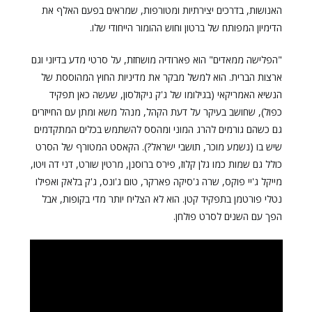
האנושות, בדרכים יצירתיות ומטורפות, שמראים בפעם האלף את
הדימיון המפותח של ברטון וחוש ההומור הייחודי שלו.
"הפלישה ממאדים" הוא פארודיה מושחזת, על סרטי מדע בדיוני וגם
ארצות הברית. הוא למשל מבקר את מדיניות החוץ המהוססת של
הנשיא האמריקאי (בגילומו של ג'ק ניקולסון, שעשה כאן תפקיד
כפול), שחושב בעיקר על דעת הקהל, מנהל משא ומתן עם החייזרים
גם כשהם גורמים להרג המוני ומהסס להשתמש בכלים המתקדמים
שיש בו (נשמע מוכר, תושבי ישראל?). הקאסט המטורף של הסרט
כולל גם שמות כמו גלן קלוז, פירס ברוסנן, מרטין שורט, דני דה ויטו,
מייקל ג'יי פוקס, שרה ג'סיקה פארקר, טום ג'ונס, ג'ק בלאק ואפילו
נטלי פורטמן בתפקיד קטן. הוא לא הצליח יותר מדי בקופות, אבל
הפך עם השנים לסרט פולחן.