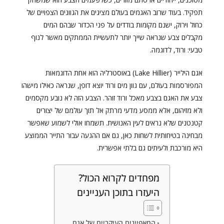
תפקיד. בעוד שרוב האגמים בעולם מציגים את הגוונים הצפויים של
כחול וירוק, ישנם מקומות בודדים על פני הכדור שבהם המים
מקבלים צבע שנראה שייך יותר לתעשיית הממתקים מאשר לנוף
טבעי: ורוד, לדוגמה.
אגם הילייר (Lake Hillier) באוסטרליה הוא אחת הדוגמאות
המפורסמות בעולם, עם גוון מים ורוד יוצא דופן, שנראה כאילו מישהו
צבע את האגם בצבע מאכל ורוד זוהר. הצבע הזה לא נובע מקסמים
ולא מזיהום, אלא ממסע מדעי מרתק אל תוך עולמם של יצורים
קטנטנים שלא נראים לעין האנושית. תשמחו אולי לשמוע שאפשר
מבחינה בטיחותית לשחות כאן, גם אם ההגעה עבור התייר הממוצע
היא מורכבת ולעיתים גם בלתי אפשרית.
מפחדים לקרוא הכול?
היעזרו בתוכן העניינים
המאפיינים העיקריים של אגם