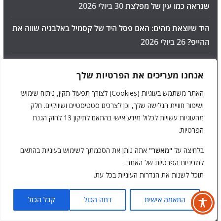
שנראה כמו עין של מפלצת
30 ביולי 2026
היד שיוצאת מהים: האם פסל היד של קסמיל באלבניה שווה את
ההייפ?
26 ביולי 2026
"הם ירצחו אותך": קומדיית אימה פרועה ומדממת, שמעדיפה
אנחנו מעריכים את הפרטיות שלך
סטייל על פני תוכן I ביקורת
20 ביולי 2026
האתר משתמש בעוגיות (Cookies) לצורך תפעול תקין, ניתוח שימוש
האישה הסרבית הרוקדת: הסרטון המוזר שהפך לאחת מאגדות
ושיפור חוויית הגלישה שלך, וכן לצרכים סטטיסטיים ושיווקיים. חלק
האימה הגדולות של האינטרנט
16 ביולי 2026
מהעוגיות עשויות לכלול מידע אישי בהתאם לתיקון 13 לחוק הגנת
הפרטיות.
טרולסטיגן (דרך הטרולים) בנורבגיה: מסע של 11 פניות חדות
בין מציאות למיתולוגיה סקנדינבית
14 ביולי 2026
בלחיצה על
"מאשר"
אתה נותן את הסכמתך לשימוש בעוגיות בהתאם
למדיניות הפרטיות של האתר.
מבוך האימה טבריה: האם שווה לסטות מהטיילת בשביל כמה
תוכל לשנות את הגדרות העוגיות בכל עת.
דקות של פחד?
6 ביולי 2026
התאמה אישית
דחה הכול
קבל הכול
המספרים המטורפים של "אובססיה": איך סרט בתקציב בדיחה