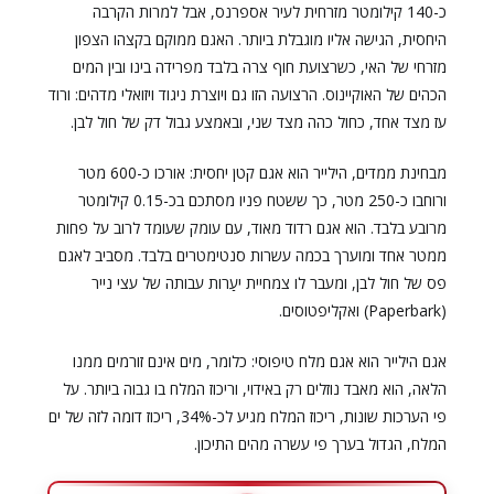
כ-140 קילומטר מזרחית לעיר אספרנס, אבל למרות הקרבה
היחסית, הגישה אליו מוגבלת ביותר. האגם ממוקם בקצהו הצפון
מזרחי של האי, כשרצועת חוף צרה בלבד מפרידה בינו ובין המים
הכהים של האוקיינוס. הרצועה הזו גם ויוצרת ניגוד ויזואלי מדהים: ורוד
עז מצד אחד, כחול כהה מצד שני, ובאמצע גבול דק של חול לבן.
מבחינת ממדים, הילייר הוא אגם קטן יחסית: אורכו כ-600 מטר
ורוחבו כ-250 מטר, כך ששטח פניו מסתכם בכ-0.15 קילומטר
מרובע בלבד. הוא אגם רדוד מאוד, עם עומק שעומד לרוב על פחות
ממטר אחד ומוערך בכמה עשרות סנטימטרים בלבד. מסביב לאגם
פס של חול לבן, ומעבר לו צמחיית יעַרות עבותה של עצי נייר
(Paperbark) ואקליפטוסים.
אגם הילייר הוא אגם מלח טיפוסי: כלומר, מים אינם זורמים ממנו
הלאה, הוא מאבד נוזלים רק באידוי, וריכוז המלח בו גבוה ביותר. על
פי הערכות שונות, ריכוז המלח מגיע לכ-34%, ריכוז דומה לזה של ים
המלח, הגדול בערך פי עשרה מהים התיכון.