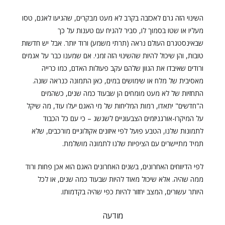
השינוי הזה גרם לאכזבה בקרב לא מעט מבקרים, שהגיעו לאגם, טסו
מעליו או שטו בסמוך לו, סביר להניח עם טענות על כך
שבאינסטגרם העולם נראה (תרתי משמע) ורוד יותר. אבל יש חדשות
טובות, והן שיכול להיות שהשינוי הזה זמני. אם שמענו כבר על אגמים
ורודים שאיבדו את הגוון שלהם עקב פעולות האדם, כמו כרייה
מאסיבית של מלח או שימושים במים, כאן התמונה כנראה שונה.
התחזיות של לא מעט מומחים הן שבעוד כמה שנים, כשהמים
ה"חדשים" יתאדו, רמות המליחות של מי האגם יעלו עוד, מה שיקל
על המיקרו-אורגניזמים הצבעוניים לשגשג – כי עם כל הכבוד
לתמונות שלנו, הטבע פועל לפי איזונים אקולוגיים מורכבים, שלא
תמיד מתיישרים עם הציפיות שלנו לתמונה מושלמת.
לפי הדיווחים האחרונים, בשנים האחרונים האגם הוא אכן פחות ורוד
ממה שהיה. אלא שיכול מאוד להיות שבעוד כמה שנים, או לכל
היותר עשורים, המצב יחזור להיות כפי שהיה בקדמותו.
מודעה