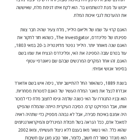
ייבוש על מנת להשתמש בו". הוא לקח איתו דגימת מלח, שאיששה
את ההערכות לגבי איכות המלח.
האגם קרוי על שמו של ויליאם הילייר, מלח צעיר שהיה חבר צוות
ספינתו של פלינדרס, The Investigator, כשהוא חזר לחקור את
האגם שנה מאוחר יותר. הילייר נפטר מדזינטריה ב-20 במאי 1803,
עוד בטרם עזבה הספינה את האי, ופלינדרס הנציח את שמו בשם
האגם. זהו אחד המקרים המרגשים שבהם שם גיאוגרפי עטוף
בסיפור אנושי אמיתי.
בשנת 1889, כשהאזור החל להתיישב יותר, ניסה איש בשם אדוארד
אנדרוז לנצל את מאגר המלח העשיר של האגם למטרות מסחריות.
הוא ובניו התגוררו על האי כשנה שלמה וניסו לחצוב מלח כדי למכור
אותו, אבל הפרויקט קרס. הסיבה העיקרית הייתה שהמלח שהפיקו
היה אמנם באיכות סבירה, אבל לא גבוהה מספיק כדי שתהיה ראויה
למאכל אדם, ככל הנראה בשל תכולת המינרלים והמיקרואורגניזמים
שהוא כלל.
האי נשאר מאז בעצם ללא ניצול תעשייתי, ומאז 2002
הוא מוגדר כאזור לח חשוב, כלומר, אזור טבע מוגן עם חשיבות