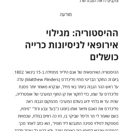
ומקנים לו את הצבע שלו.
מודעה
ההיסטוריה: מגילוי
אירופאי לניסיונות כרייה
כושלים
ההיסטוריה האירופאית של אגם הילייר מתחילה ב-15 בינואר 1802.
ביום זה החוקר הבריטי מתיו פלינדרס (Matthew Flinders) עלה
על ראש ההר הגבוה ביותר באי מידל, שנקרא מאוחר יותר פסגת
פלינדרס על שמו, כדי לחקור את קו החוף המערבי של אוסטרליה,
שהיה עד אז בלתי ידוע בעולם המערבי. מהמקום הגבוה ראה
פלינדרס את האגם ותיאר אותו ביומנו כ"בעל צבע ורוד" "מימיו,
כשם שאמר לי מר ת'יסל שביקר בו, היו כה רוויים במלח, שכמויות
מספקות למילוי ספינה התגבשו ליד חופיו", הוא כתב לאחר מכך.
"המדגם שהביא לסיפון היה באיכות טובה, ולא דרש כל עיבוד מלבד