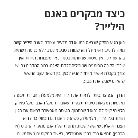
כיצד מבקרים באגם
הילייר?
כאן מגיע החלק שנראה כמו אגדה מדעית עצובה: לאגם הילייר קשה
מאוד להגיע. האי מידל הוא שמורת טבע מוגנת, ללא כניסה רשמית.
בהמשך לכך אין טיסות שנוחתות בסמוך, אין מעבורות תיירות ואין
שבילי הליכה מסומנים שמובילים לגדות האגם. ברוב המקרים גם יש
צורך בקבלת אישור מיוחד להגיע לכאן, בין השאר עקב החשש
שהאדם ישבש את הטבע.
הדרך הנפוצה ביותר לראות את הילייר היא מלמעלה: חברות תעופה
מקומיות (מציעות טיסות תצפית, שעוברות מעל האגם ומעל פארק
הלאומי קייפ לה גראנד שבסמוך. הטיסה מאפשרת לראות את הגוון
הוורוד בכל הדרו, מלמעלה, כשהניגוד עם הים הכחול-כהה הוא
הצגה ויזואלית שקשה לשכוח. תמונות של האגם ממעוף המטוס (או
הרחפן) תמצאו בכל רחבי אוסטרליה, כאשר המקומיים משתמשים