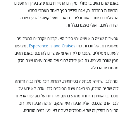
באגם שהם גאים בו כחלק מקידום התיירות במדינה. בעידן הרחפנים
והרשתות החברתיות, אגם הילייר הפך לאחד מאתרי הטבע
המצולמים ביותר באוסטרליה. גם אם בפועל קשה להגיע בצורה
ישירה לאגם, ואולי בעצם בגלל זה.
אפשרות שנייה היא שייט ימי סביב האי. קרוזים יוקרתיים המפליגים
מאספרנס, של חברות כמו
Esperance Island Cruises
, מציעים
לעיתים מסלולים שעוברים ליד האי ומאפשרים להתבונן באגם מהים,
מבין שורת העצים. גם כאן ירידה לחוף ואל האגם עצמו אינה חלק
מהתכנית הרגילה.
ומה לגבי שחייה? מבחינה בטיחותית, למרות ריכוז מלח גבוה הדומה
לזה של ים המלח, מי האגם אינם מסוכנים לבני אדם. לא ידוע על
סכנה בריאותית מיוחדת ממגע במים, ואין דיווח על נזק עורי או אחר
לבני אדם שנכנסו אליו. הבעיה היא שעקב הגישה הבעייתית, רוב
התיירים בחלק זה של אוסטרליה לעולם לא יגעו במים הורודים.