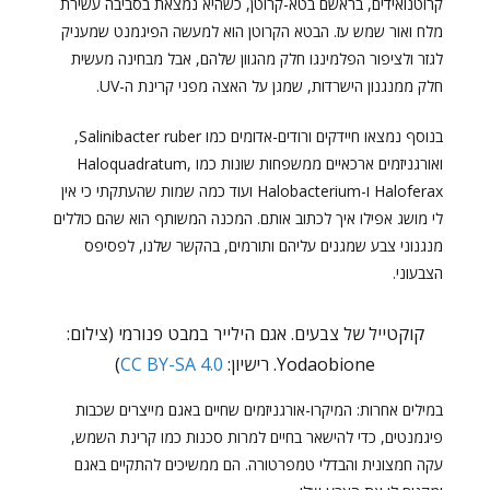
קרוטנואידים, בראשם בטא-קרוטן, כשהיא נמצאת בסביבה עשירת
מלח ואור שמש עז. הבטא הקרוטן הוא למעשה הפיגמנט שמעניק
לגזר ולציפור הפלמינגו חלק מהגוון שלהם, אבל מבחינה מעשית
חלק ממנגנון הישרדות, שמגן על האצה מפני קרינת ה-UV.
בנוסף נמצאו חיידקים ורודים-אדומים כמו Salinibacter ruber,
ואורגניזמים ארכאיים ממשפחות שונות כמו Haloquadratum,
Haloferax ו-Halobacterium ועוד כמה שמות שהעתקתי כי אין
לי מושג אפילו איך לכתוב אותם. המכנה המשותף הוא שהם כוללים
מנגנוני צבע שמגנים עליהם ותורמים, בהקשר שלנו, לפסיפס
הצבעוני.
קוקטייל של צבעים. אגם הילייר במבט פנורמי (צילום:
Yodaobione. רישיון:
CC BY-SA 4.0
)
במילים אחרות: המיקרו-אורגניזמים שחיים באגם מייצרים שכבות
פיגמנטים, כדי להישאר בחיים למרות סכנות כמו קרינת השמש,
עקה חמצונית והבדלי טמפרטורה. הם ממשיכים להתקיים באגם