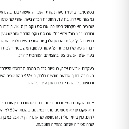
בספטמבר 1912 הגיעה נקודת השבירה. אישה לבנה
נמצאה מיי קרו, בת 18, מחוסרת הכרה ביער,
ורוברט "ביג רוב" אדוארס". ארנסט נוקס הודה לאחר שנטען ש
נרצח בלינץ' על ידי ההמון הלבן, יום אחרי מעצרו ולפני המש
דבר הגופה שלו נתלתה על עמוד טלפון, ממש בסמוך לבית המש
בעוד אלפי אנשים צפו בהוצאתם הפומבית להורג.
השחורה. בתוך ארבעה חו
ורכושם, בלי שהם קיבלו כמובן פיצוי כלשהו.
אחת הנקודות המצמררות ביותר, וגם זו שמחברת בין עובדה למ
היא שקברי
למים. כאן בדיוק נולדת התחושה שהאגם “רדוף”. אבל במובן מס
שההיסטוריה שלהם נמחקה והוטבעה.