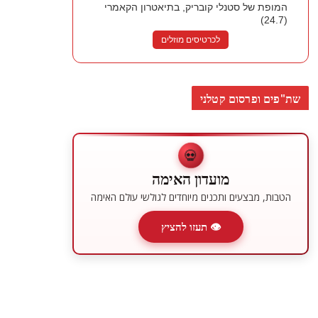
המופת של סטנלי קובריק, בתיאטרון הקאמרי
(24.7)
לכרטיסים מוזלים
שת"פים ופרסום קטלני
💀
מועדון האימה
הטבות, מבצעים ותכנים מיוחדים לגולשי עולם האימה
👁 תעזו להציץ