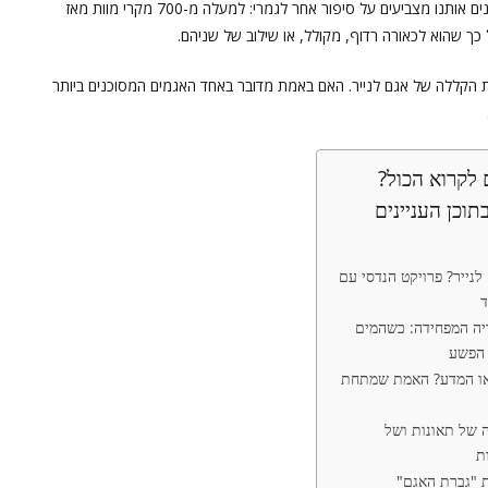
של מוזיאון הלובר בפריז, לדוגמה. אבל המספרים שיותר מעניינים אותנו מצביעים על סיפור אחר לגמרי: למעלה מ-700 מקרי מוות מאז
 הקללה של אגם לנייר. האם באמת מדובר באחד האגמים המסוכנים ביותר
לקרוא הכול?
תוכן העניינים
לנייר? פרויקט הנדסי עם
ד
יה המפחידה: כשהמים
 הפשע
ו המדע? האמת שמתחת
 של תאונות ושל
ת
ת "גברת האגם"