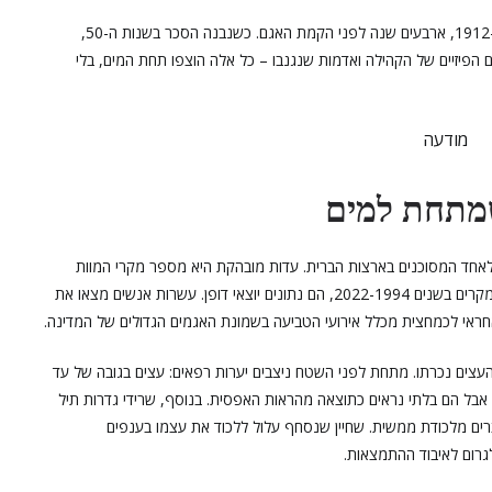
חשוב לציין שגירוש התושבים השחורים מאוסקרוויל התרחש ב-1912, ארבעים שנה לפני הקמת האגם. כשנבנה הסכר בשנות ה-50,
ם הפיזיים של הקהילה ואדמות שנגנבו – כל אלה הוצפו תחת המים, בלי
מודעה
מתחת למים
 לאחד המסוכנים בארצות הברית. עדות מובהקת היא מספר מקרי המוות
הגבוה: כ-700 מקרי מוות בפחות מ-70 שנה, מתוכם כ-200 מקרים בשנים 2022-1994, הם נתונים יוצאי דופן. עשרות אנשים מצאו את
אחראי לכמחצית מכלל אירועי הטביעה בשמונת האגמים הגדולים של המדינה.
עצים נכרתו. מתחת לפני השטח ניצבים יערות רפאים: עצים בגובה של עד
 אבל הם בלתי נראים כתוצאה מהראות האפסית. בנוסף, שרידי גדרות תיל
יוצרים מלכודת ממשית. שחיין שנסחף עלול ללכוד את עצמו בענפים
גרום לאיבוד ההתמצאות.