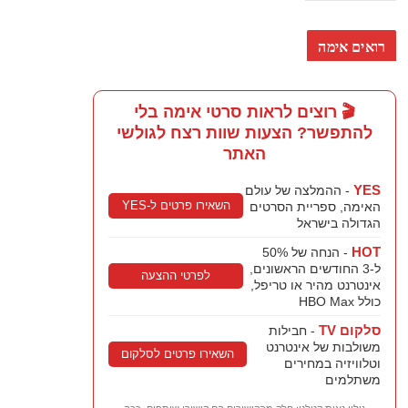
רואים אימה
🎬 רוצים לראות סרטי אימה בלי
להתפשר? הצעות שוות רצח לגולשי
האתר
YES
- ההמלצה של עולם
השאירו פרטים ל-YES
האימה, ספריית הסרטים
הגדולה בישראל
HOT
- הנחה של 50%
ל-3 החודשים הראשונים,
לפרטי ההצעה
אינטרנט מהיר או טריפל,
כולל HBO Max
סלקום TV
- חבילות
משולבות של אינטרנט
השאירו פרטים לסלקום
וטלוויזיה במחירים
משתלמים