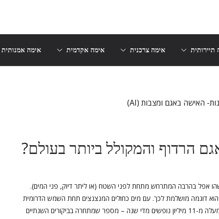
 תיירותית
אימה צרכנית
אימה אקדמית
אימה אמנותית
האגם הרדוף והמקולל ביותר בעולם?
הו אפל בהרבה המתרחש מתחת לפני השטח (או ליתר דיוק, פני המים).
יה, ארצות הברית, הוא דוגמה מושלמת לכך. עם מים כחולים המנצנצים תחת השמש הדרומית
וקו חוף מפותל שנראה כאילו נלקח מגלויה, הוא מושך אליו למעלה מ-11 מיליון נופשים מדי שנה – מספר שמתחרה בביקורים השנתיים