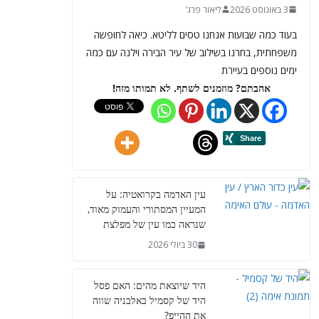
3 באוגוסט 2026
ליאור פרג'
בעוד כמה שבועות אנחנו טסים לליטא. כיאה לחופשה
משפחתית, בחרנו בשילוב של עיר הבירה וילנה עם כמה
ימים נוספים בעיירת
אהבתם? מוזמנים לשתף. לא תמותו מזה!
עין האדמה בקרואטיה: על
המעיין המסתורי והעמוק מאוד,
שנראה כמו עין של מפלצת
30 ביולי 2026
היד שיוצאת מהים: האם פסל
היד של קסמיל באלבניה שווה
את ההייפ?