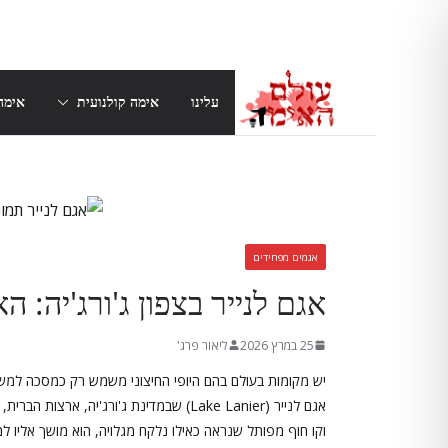
Skip
to
content
עלינו
אימה קולנועית
אימה
אגמים מפחידים
אגם לנייר בצפון ג'ורג'יה: 
25 במרץ 2026
ליאור פרג'
יש מקומות בעולם בהם היופי החיצוני משמש רק כמסכה למש
אגם לנייר (Lake Lanier) שבמדינת ג'ורג'