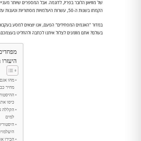
הקמתו בשנות ה-50, עשרות היעלמויות מסתוריות וטענות על כך שהוא לכאורה רדוף, מקולל, או שילוב של שניהם.
במדור "האגמים המפחידים" הפעם, אנו יוצאים למסע בעקבות
בעולם? אתם מוזמנים לצלול איתנו לכתבה ולהחליט בעצמכם.
מפחדים 
היעזרו ב
מהו אגם 
מחיר כב
ההיסטור
כיסו את
הקללה א
למים
היסטוריה
היעלמויו
הכירו א