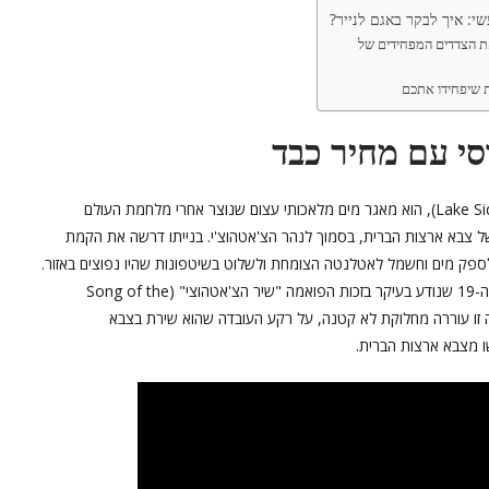
י: איך לבקר באגם לנייר?
ת הצדדים המפחידים של
ת שיפחידו אתכם
סי עם מחיר כבד
אגם לנייר, או בשמו הרשמי "אגם סידני לנייר" (Lake Sidney Lanier), הוא מאגר מים מלאכותי עצום שנוצר אחרי מלחמת העולם
195 – על ידי חיל ההנדסה של צבא ארצות הברית, בסמוך לנהר הצ'אטהוצ'י. בנייתו דרשה את הקמת
'אטהוצ'י, במטרה לספק מים וחשמל לאטלנטה הצומחת ולשלוט בשיטפונות שהיו נפוצים באזור.
הוא נקרא על שם סידני לנייר, משורר ומוזיקאי דרומי מהמאה ה-19 שנודע בעיקר בזכות הפואמה "שיר הצ'אטהוצי" (Song of the
גם. בחירה זו עוררה מחלוקת לא קטנה, על רקע העובדה שהוא שירת בצבא