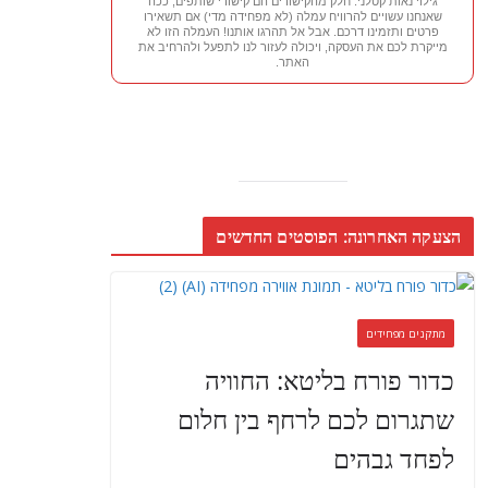
גילוי נאות קטלני: חלק מהקישורים הם קישורי שותפים, ככה
שאנחנו עשויים להרוויח עמלה (לא מפחידה מדי) אם תשאירו
פרטים ותזמינו דרכם. אבל אל תהרגו אותנו! העמלה הזו לא
מייקרת לכם את העסקה, ויכולה לעזור לנו לתפעל ולהרחיב את
האתר.
הצעקה האחרונה: הפוסטים החדשים
מתקנים מפחידים
כדור פורח בליטא: החוויה
שתגרום לכם לרחף בין חלום
לפחד גבהים