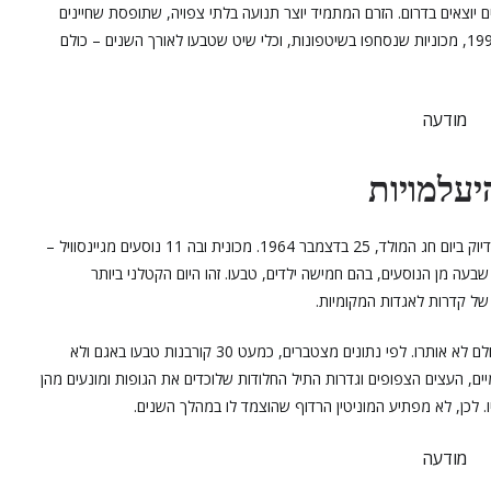
ים יוצאים בדרום. הזרם המתמיד יוצר תנועה בלתי צפויה, שתופסת שחיינים
לא מנוסים בהפתעה. צלילים של ספינת ביקור שנשרפה ב-1999, מכוניות שנסחפו בשיטפונות, וכלי שיט שטבעו לאורך השנים – כולם
מודעה
יעלמויות
אחת הטרגדיות הגדולות ביותר בהיסטוריה של האגם אירעה בדיוק ביום חג המולד, 25 בדצמבר 1964. מכונית ובה 11 נוסעים מגיינסוויל –
עה מן הנוסעים, בהם חמישה ילדים, טבעו. זהו היום הקטלני ביותר
 של קדרות לאגדות המקומיות.
אלמנט נוסף שמייחד את אגם לנייר הוא מספר הגופות שמעולם לא אותרו. לפי נתונים מצטברים, כמעט 30 קורבנות טבעו באגם ולא
ם, העצים הצפופים וגדרות התיל החלודות שלוכדים את הגופות ומונעים מהן
יו. לכן, לא מפתיע המוניטין הרדוף שהוצמד לו במהלך השנים.
מודעה