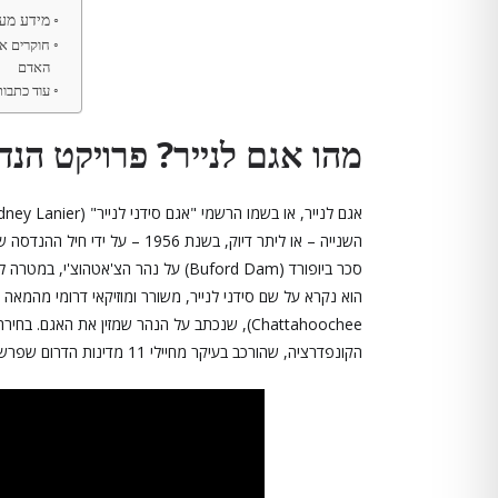
מידע מעש
חוקרים א
האדם
עוד כתבו
מהו אגם לנייר? פרויקט הנד
השנייה – או ליתר דיוק, בשנת 6
סכר ביופורד (Buford Dam) על נהר הצ
Chattahoochee), שנכתב על הנהר שמזין את הא
הקונפדרציה, שהורכב בעיקר מחיילי 11 מדינות הדרום שפרשו מצבא ארצות הברית.