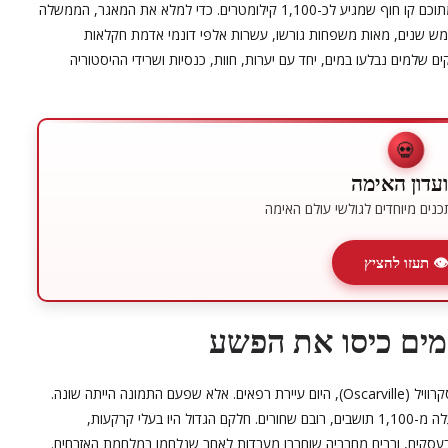
האגם מתפרס על פני שטח של כ-150 קילומטרים רבועים, מתוכם קו חוף שמגיע לכ-1,100 קילומטרים. כדי למלא את המאגר, הממשלה
 שנים, מאות משפחות גורשו, עשרות אלפי דונמי אדמת חקלאות
ו חלקית. עמקים שלמים נבלעו במים, יחד עם יערות, חוות, כנסיות ושרידי ההיסטוריה
💀
עדון האימה
נים מיוחדים לגולשי עולם האימה
👁 תעזו להציץ
מים כיסו את הפשע
מתחת למים השקטים של אגם לנייר שוכנים השרידים של אוסקרוויל (Oscarville), היום עיירת רפאים. אלא שפעם התמונה הייתה שונה.
אוסקרוויל הייתה קהילה קטנה אבל משגשגת יחסית, עם למעלה מ-1,100 תושבים, רובם שחורים. חלקם הגדול היו בעלי קרקעות,
בעסקים, ורבים מחבריה שוחררו מעבדות לאחר שנלחמו במלחמת האזרחים.