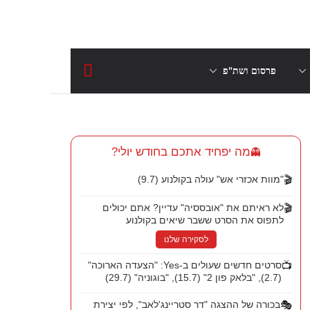
פרסום ושת"פ
מה יפחיד אתכם בחודש יולי?
👻
🎬
"מוות אכזרי אש" עולה בקולנוע (9.7)
🎬
לא ראיתם את "אובססיה" עדיין? אתם יכולים
לתפוס את הסרט ששבר שיאים בקולנוע
לסקירה שלנו
📺
סרטים חדשים שעולים ב-Yes: "הצעדה הארוכה"
(2.7), "בלאק פון 2" (15.7), "בוגוניה" (29.7)
🎭
בכורה של ההצגה "דר סטריינג'לאב", לפי יצירת