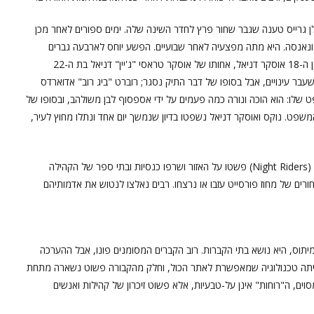
 בשם אלן גרייס טענה שגבר שחור פרץ לחדר השינה שלה. ימים ספורים לאחר מכן
 אחרי שהוכתה ונאנסה. היא מתה מפצעיה לאחר שבועיים. הפשע יוחס לארבעה גברים
שחורים מאוסקרוויל הסמוכה: ארנסט נוקס בן ה-16, בן דודו בן ה-18 אוסקר דניאל, אחותו של אוסקר טראסי "ג'יין" דניאל בת ה-22
עבר עינויים, אבל בסופו של דבר התיק נסגר; רוברט "ביג רוב" אדוארדס
פט שלו: הוא הוכה ונורה כמה פעמים על ידי אספסוף לבן משולהב, ובסופו של
פט. נוקס ואוסקר דניאל נשפטו בדיון שנמשך יום אחד ונתלו מחוץ לעיר,
בעקבות אירועים אלה, כנופיות לבנות המכונות "רוכבי הלילה" (Night Riders) פשטו על האזור ושרפו כנסיות ובתי ספר של הקהילה
דשים בלבד, כ-98% מהתושבים השחורים של מחוז פורסייט עזבו או נרצחו. רבים נאלצו לנטוש את אדמותיהם
יתוס, היא נושא בתי הקברות. רוב הקברים המסומנים פונו, אבל ההערכה
ם לא מסומנים נותרו במקומם. בשנות ה-50 לא הייתה טכנולוגיה שמאפשרת לאתר הכול, וחלק מהקבורה פשוט נשארה מתחת
וים, ה"רוחות" אינן על-טבעיות, אלא פשוט זיכרון של קהילות ואנשים