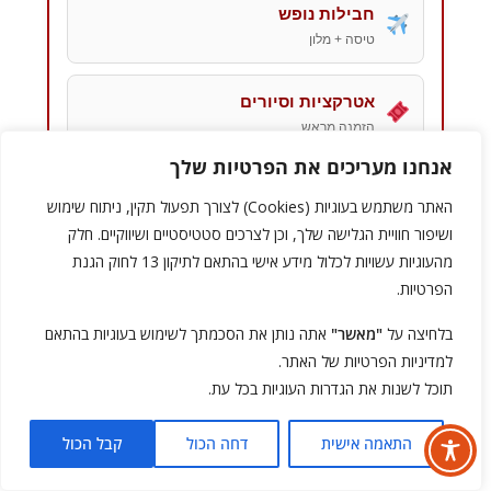
חבילות נופש
טיסה + מלון
אטרקציות וסיורים
הזמנה מראש
אנחנו מעריכים את הפרטיות שלך
כרטיסים לאטרקציות
האתר משתמש בעוגיות (Cookies) לצורך תפעול תקין, ניתוח שימוש
דלגו על התורים
ושיפור חוויית הגלישה שלך, וכן לצרכים סטטיסטיים ושיווקיים. חלק
מהעוגיות עשויות לכלול מידע אישי בהתאם לתיקון 13 לחוק הגנת
כדורגל והופעות
הפרטיות.
פרמייר ליג ומחזות זמר
בלחיצה על
"מאשר"
אתה נותן את הסכמתך לשימוש בעוגיות בהתאם
למדיניות הפרטיות של האתר.
eSIM לבריטניה
תוכל לשנות את הגדרות העוגיות בכל עת.
בלי להחליף סים
התאמה אישית
דחה הכול
קבל הכול
טיפ מעולם האימה:
את סיורי ג'ק המרטש, London
Dungeon וסיורי הרוחות מומלץ להזמין מראש – במיוחד