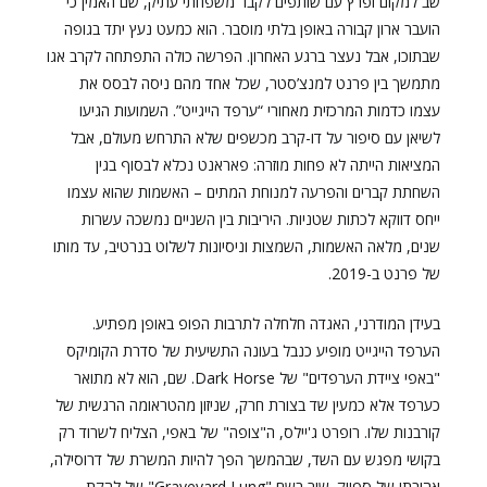
שב למקום ופרץ עם שותפים לקבר משפחתי עתיק, שם האמין כי
הועבר ארון קבורה באופן בלתי מוסבר. הוא כמעט נעץ יתד בגופה
שבתוכו, אבל נעצר ברגע האחרון. הפרשה כולה התפתחה לקרב אגו
מתמשך בין פרנט למנצ’סטר, שכל אחד מהם ניסה לבסס את
עצמו כדמות המרכזית מאחורי “ערפד הייגייט”. השמועות הגיעו
לשיאן עם סיפור על דו-קרב מכשפים שלא התרחש מעולם, אבל
המציאות הייתה לא פחות מוזרה: פאראנט נכלא לבסוף בגין
השחתת קברים והפרעה למנוחת המתים – האשמות שהוא עצמו
ייחס דווקא לכתות שטניות. היריבות בין השניים נמשכה עשרות
שנים, מלאה האשמות, השמצות וניסיונות לשלוט בנרטיב, עד מותו
של פרנט ב-2019.
בעידן המודרני, האגדה חלחלה לתרבות הפופ באופן מפתיע.
הערפד הייגייט מופיע כנבל בעונה התשיעית של סדרת הקומיקס
"באפי ציידת הערפדים" של Dark Horse. שם, הוא לא מתואר
כערפד אלא כמעין שד בצורת חרק, שניזון מהטראומה הרגשית של
קורבנות שלו. רופרט ג'יילס, ה"צופה" של באפי, הצליח לשרוד רק
בקושי מפגש עם השד, שבהמשך הפך להיות המשרת של דרוסילה,
אהובתו של ספייק. שיר בשם "Graveyard Lung" של להקת