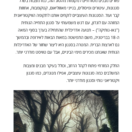
פזורים מבנים מסורתיים למקומות מהסוג הזה, כמו מצבות בשלל
סגנונות, עיטורים ופיסולים, בנייני מאוזוליאום, קטקומבות, אחוזות
קבר ועוד. הסגנונות העיצוביים לוקחים אותנו לתקופה הוויקטוריאנית
המזוהה עם לונדון, עם דגש משמעותי על סגנון התחייה הגותית
("נאו-גותיקה") – תנועה אדריכלית שהתחילה בערך בסוף המאה
ה-18 בבריטניה, משם התפשטה במאות הבאות לאירופה ובהמשך
גם לארצות הברית. המטרה בסגנון היא ליצור שחזור של האדריכלות
הגותית שאנחנו מכירים מימי הביניים, אבל עם טוויסט מודרני יותר.
החלק המזרחי פתוח לקהל הרחב, וכולל בעיקר מבנים ומצבות
המשלבים כמה סגנונות עיצוביים, אפילו מנוגדים, כמו סגנון
ויקטוריאני גותי וסגנון מודרני יותר.