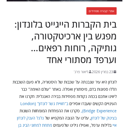
אתרי קבורה מפחידים
בית הקברות הייגייט בלונדון:
מפגש בין ארכיטקטורה,
גותיקה, רוחות רפאים…
וערפד מסתורי אחד
23 במרץ 2026
ליאור פרג'
לונדון היא עיר שנבנתה על שכבות של היסטוריה, ולא פעם השכבות
הללו ספוגות בדם, מיסתורין ואפלה. באתר "עולם האימה" כבר
ליווינו אתכם בכמה נקודות מפחידות בבירה האנגלית: חקרנו את
העינויים הקשים שעברו אסירים
ב"חוויית גשר לונדון" (London
Bridge Experience),
סקרנו את ההפחדות המומחזות השונות
בצינוק של לונדון
, עלינו על הגובה המקפיא של
גלגל הענק לונדון
איי
בלילות ערפל, ואפילו גילינו שלפעמים
מתחת למחוגי הביג בן