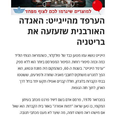
הערפד מהייגייט: האגדה
האורבנית שזעזעה את
בריטניה
הייגייט נושא עמו מטען כבד של פולקלור, כשהמראה הגותי הוליד
כמה וכמה סיפורי רוחות. הסיפור המפורסם ביותר הוא ללא ספק
"ערפד הייגייט". בשנות ה-60, כשהמקום היה מוזנח ונטוש, הוא
הפך למגרש משחקים לחובבי מאגיה שחורה ולפורעים, ששוטטו
בבתי הקברות בלונדון, חוללו קברים ואפילו תקעו יתד ברזל דרך
הארון, לתוך חזה הגופות.
בפברואר 1970, פרסם אדם בשם דיוויד פרנט מכתב בעיתון
המקומי, בו טען שראה "דמות אפורה" באזור בית הקברות. הוא שאל
אם מישהו ראה משהו דומה, מה שיצר לא מעט מכתבי תגובה.