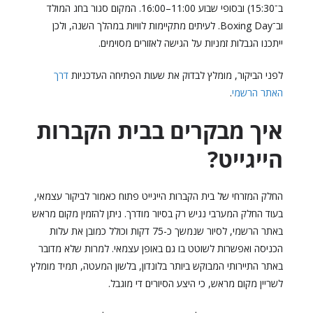
ב־15:30) ובסופי שבוע 11:00–16:00. המקום סגור בחג המולד
וב־Boxing Day. לעיתים מתקיימות לוויות במהלך השנה, ולכן
ייתכנו הגבלות זמניות על הגישה לאזורים מסוימים.
לפני הביקור, מומלץ לבדוק את שעות הפתיחה העדכניות
דרך
האתר הרשמי
.
איך מבקרים בבית הקברות
הייגייט?
החלק המזרחי של בית הקברות הייגייט פתוח כאמור לביקור עצמאי,
בעוד החלק המערבי נגיש רק בסיור מודרך. ניתן להזמין מקום מראש
באתר הרשמי, לסיור שנמשך כ-75 דקות וכולל כמובן את עלות
הכניסה ואפשרות לשוטט בו גם באופן עצמאי. למרות שלא מדובר
באתר התיירותי המבוקש ביותר בלונדון, בלשון המעטה, תמיד מומלץ
לשריין מקום מראש, כי היצע הסיורים די מוגבל.