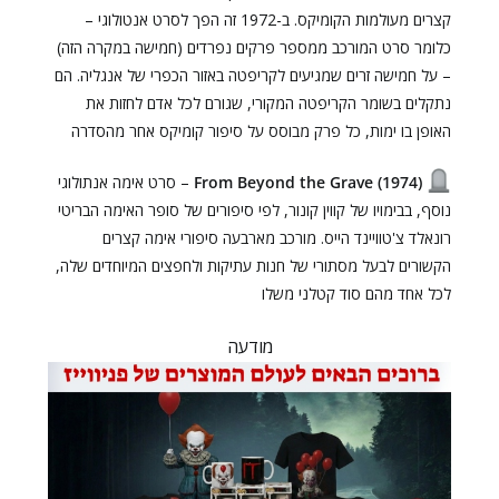
קצרים מעולמות הקומיקס. ב-1972 זה הפך לסרט אנטולוגי –
כלומר סרט המורכב ממספר פרקים נפרדים (חמישה במקרה הזה)
– על חמישה זרים שמגיעים לקריפטה באזור הכפרי של אנגליה. הם
נתקלים בשומר הקריפטה המקורי, שגורם לכל אדם לחזות את
האופן בו ימות, כל פרק מבוסס על סיפור קומיקס אחר מהסדרה
From Beyond the Grave (1974)
– סרט אימה אנתולוגי
נוסף, בבימויו של קווין קונור, לפי סיפורים של סופר האימה הבריטי
רונאלד צ'טוויינד הייס. מורכב מארבעה סיפורי אימה קצרים
הקשורים לבעל מסתורי של חנות עתיקות ולחפצים המיוחדים שלה,
לכל אחד מהם סוד קטלני משלו
מודעה