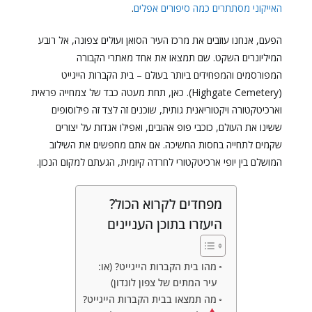
האייקוני מסתתרים כמה סיפורים אפלים
.
הפעם, אנחנו עוזבים את מרכז העיר הסואן ועולים צפונה, אל רובע
המיליונרים השקט. שם תמצאו את אחד מאתרי הקבורה
המפורסמים והמפחידים ביותר בעולם – בית הקברות הייגייט
(Highgate Cemetery). כאן, תחת מעטה כבד של צמחייה פראית
וארכיטקטורה ויקטוריאנית גותית, שוכנים זה לצד זה פילוסופים
ששינו את העולם, כוכבי פופ אהובים, ואפילו אגדות על יצורים
שקמים לתחייה בחסות החשיכה. אם אתם מחפשים את השילוב
המושלם בין יופי ארכיטקטורי לחרדה קיומית, הגעתם למקום הנכון.
מפחדים לקרוא הכול?
היעזרו בתוכן העניינים
מהו בית הקברות הייגייט? (או:
עיר המתים של צפון לונדון)
מה תמצאו בבית הקברות הייגייט?