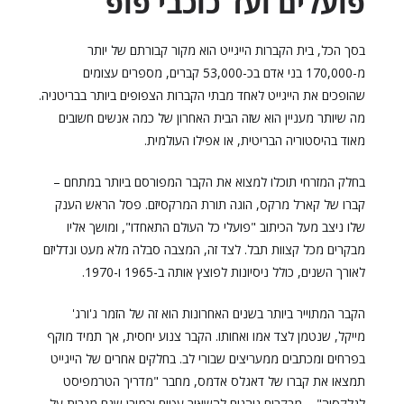
פועלים ועד כוכבי פופ
בסך הכל, בית הקברות הייגייט הוא מקור קבורתם של יותר
מ-170,000 בני אדם בכ-53,000 קברים, מספרים עצומים
שהופכים את הייגייט לאחד מבתי הקברות הצפופים ביותר בבריטניה.
מה שיותר מעניין הוא שזה הבית האחרון של כמה אנשים חשובים
מאוד בהיסטוריה הבריטית, או אפילו העולמית.
בחלק המזרחי תוכלו למצוא את הקבר המפורסם ביותר במתחם –
קברו של קארל מרקס, הוגה תורת המרקסיזם. פסל הראש הענק
שלו ניצב מעל הכיתוב "פועלי כל העולם התאחדו", ומושך אליו
מבקרים מכל קצוות תבל. לצד זה, המצבה סבלה מלא מעט ונדליזם
לאורך השנים, כולל ניסיונות לפוצץ אותה ב-1965 ו-1970.
הקבר המתוייר ביותר בשנים האחרונות הוא זה של הזמר ג'ורג'
מייקל, שנטמן לצד אמו ואחותו. הקבר צנוע יחסית, אך תמיד מוקף
בפרחים ומכתבים ממעריצים שבורי לב. בחלקים אחרים של הייגייט
תמצאו את קברו של דאגלס אדמס, מחבר "מדריך הטרמפיסט
לגלקסיה" – מבקרים נוהגים להשאיר עטים וכמובן שגם מגבות על