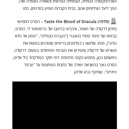
הארכיטקטורה הגותית, הצמחייה הפראית והאווירה האפלה שלו,
הפך ליעד הצילומים אהוב. בבית הקברות הופיע בסרטים, כמו:
Taste the Blood of Dracula (1970) –
הסרט החמישי
בזיכיון דרקולה של האמר, והרביעי בכיכובו של כריסטופר לי. הסרט,
בבימויו של פיטר ססדי ההונגרי ("הגברת הבודדה", "מסע אל הלא
נודע"), מציג שלושה ג'נטלמנים בריטיים שהורגים בטעות את
משרתו של דרקולה ומעירים את הערפד המיתולוגי בטעות. דרקולה,
ניחשתם נכון, מחפש נקמה מדממת. לפי חוקר הפולקלור ביל אליס,
הסרט נוצר בהשראה ישירה של כתבות העיתונות על "ערפד
הייגייט", שתיכף נגיע אליהן.