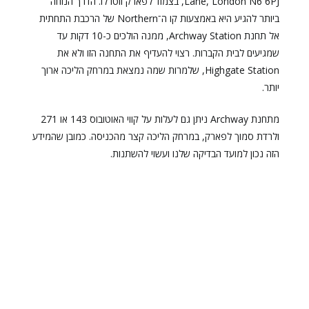
Lane, London N6 6PJ, בצמוד לפארק ווטרלו. הדרך הנוחה
ביותר להגיע היא באמצעות קו ה־Northern של הרכבת התחתית
אל תחנת Archway Station, ממנה הולכים כ-10 דקות עד
שמגיעים לבית הקברות. רצוי להעדיף את התחנה הזו ולא את
Highgate Station, שלמרות שמה נמצאת במרחק הליכה ארוך
יותר.
מתחנת Archway ניתן גם לעלות על קווי האוטובוס 143 או 271
ולרדת סמוך לפארק, במרחק הליכה קצר מהכניסה. כמובן שהמידע
הזה נכון למועד הבדיקה שלנו ועשוי להשתנות.