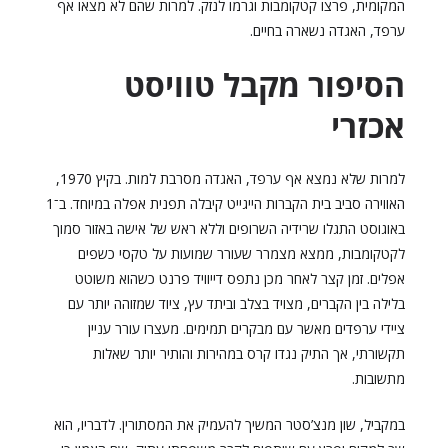
המקומית, פרצו קטקומבות וגרמו לנזק. למרות שהם לא מצאו אף
ערפד, האגדה נשארה בחיים.
הסיפור מקבל טוויסט
אכזרי
למרות שלא נמצא אף ערפד, האגדה מסרבת למות. בקיץ 1970,
האווירה סביב בית הקברות הייגייט קיבלה תפנית אפלה במיוחד. ב־1
באוגוסט התגלו שרידיה השרופים וללא ראש של אישה באזור סמוך
לקטקומבות, ממצא מצמרר שעורר שמועות על טקסי כשפים
אפלים. זמן קצר לאחר מכן נתפס דייוויד פרנט כשהוא משוטט
בלילה בין הקברים, מצויד בצלב וביתד עץ, ציוד שמזוהה יותר עם
ציידי ערפדים מאשר עם מבקרים תמימים. מעצרו עורר עניין
תקשורתי, אך התיק נגדו קרס במהירות והותיר יותר שאלות
מתשובות.
במקביל, שון מנצ’סטר המשיך להעמיק את המסתורין. לדבריו, הוא