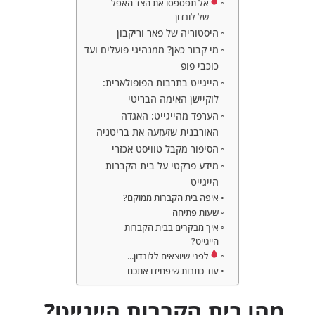
אל תפספסו את הצד האפל
של לונדון
היסטוריה של פאר וריקבון
מי קבור כאן? ממנהיגי פועלים ועד
כוכבי פופ
הייגייט בתרבות הפופולארית:
לוקיישן האימה הבריטי
הערפד מהייגייט: האגדה
האורבנית שזעזעה את בריטניה
הסיפור מקבל טוויסט אכזרי
מידע פרקטי על בית הקברות
הייגייט
איפה בית הקברות ממוקם?
שעות פתיחה
איך מבקרים בבית הקברות
הייגייט?
לפני שיוצאים ללונדון...
עוד כתבות שיפחידו אתכם
מהו בית הקברות הייגייט?