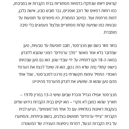
קוראים דיווחו שנתקלו בדמויות מסתוריות בבית הקברות או בסביבתו,
כמו רוחות רפאים של רוכב אופניים, גבר חובש כובע, אישה בלבן,
דמות מרחפת ועוד. כמיטב המסורת, היו סיפורים על תופעות על
טבעיות כמו שמיעת קולות מסתוריים וצלצול פעמונים בלי סיבה
מוסברת.
בחור מוזר בשם שון מנצ'סטר, חובב תופעות על טבעיות, טען
שמדובר בלא אחר מאשר "מלך ערפדים" רומני שהובא ללונדון
במאה ה-18 וקם לתחייה על ידי עובדי שטן. הוא גם טען שבהיותו
בישופ קתולי (מה שלא היה נכון), הוא זה שיוכל לנצח את הערפד
האכזרי. התחיל עימות תקשורתי בין פרנט למנצ'סטר, שכל אחד
מהם טען שהוא זה שיושיע את לונדון מהערפד מהייגייט.
מנצ'סטר אפילו הגדיל והכריז שביום שישי ה-13 במרץ 1970 –
תאריך שהוא כמובן לא מקרי – הוא יקיים בבית הקברות גירוש שדים.
בעקבות ראיונות בטלוויזיה עם כל אחד מה"מומחים", הגיעו לבית
הקברות "ציידי ערפדים" חמושים בצלבים, בשום וביתדות, והסתערו
על בית הקברות הנעול, למרות ניסיונות העצירה של המשטרה