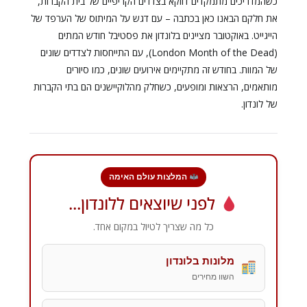
כשהמדריכים מתמקדים דווקא בצדדים הקריפיים של בית הקברות,
את חלקם הבאנו כאן בכתבה – עם דגש על המיתוס של הערפד של
הייגייט. באוקטובר מציינים בלונדון את פסטיבל חודש המתים
(London Month of the Dead), עם התייחסות לצדדים שונים
של המוות. בחודש זה מתקיימים אירועים שונים, כמו סיורים
מותאמים, הרצאות ומופעים, כשחלק מהלוקיישנים הם בתי הקברות
של לונדון.
המלצות עולם האימה
לפני שיוצאים ללונדון...
כל מה שצריך לטיול במקום אחד.
מלונות בלונדון
השוו מחירים