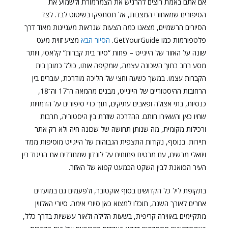
אם אתם באמת רוצים להרגיש את הצמרמורת ולשמוע את
הסיפורים שמאחורי המצבות, אל תסתפקו בשיטוט לבד. לצד
הסיורים הרשמיים, מצאנו כמה הצעות שנראות מעניינות מאוד דרך
פלטפורמות כמו GetYourGuide.
הסיור הבא
מציע זווית מעט
שונה על האזור של הייגייט – פחות “סיור בית קברות” קלאסי, ויותר
מסע רחב בתוך השכונה עצמה, שמקיפה אותו, כולל כמובן בית
הקברות עצמו. במשך כשעה וחצי של הליכה מודרכת, עוברים בין
הרחובות ההיסטוריים של הייגייט, מבנים מהמאה ה־17 וה־18,
כנסיות, בתי אצולה ופאבים עתיקים, תוך כדי סיפורים על הדמויות
שחיו כאן והשאירו חותם. ההדרכה שוזרת בין היסטוריה, תרבות
ורכילות מקומית, מה שנותן תחושה של שכונה חיה ולא רק אתר
תיירות. בנוסף, נקודות התצפית הגבוהות של הייגייט מוסיפות ממד
ויזואלי מרשים, עם מבטים פתוחים על לונדון שמחדדים את הניגוד בין
העיר הסואנת לבין השקט הכמעט קפוא של האזור.
בתקופת ליל כל הקדושים בסוף אוקטובר, ולפעמים גם במועדים
אחרים לאורך השנה, תוכלו למצוא כאן סיורי אימה. סיורי האלווין
מתקיימים באווירה קריפית, בשעות הלילה ולאור עששיות בדרך כלל,