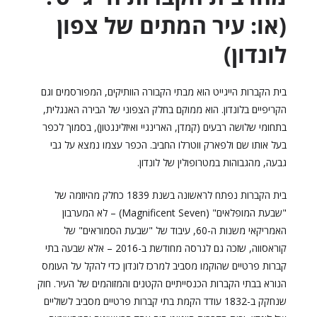
(או: עיר המתים של צפון
לונדון)
בית הקברות הייגייט הוא מבתי הקבורה הוותיקים, המפורסמים וגם
הקריפיים בלונדון. הוא ממוקם בחלק הצפוני של הבירה האנגלית,
בתחומי שלושה רבעים (קמדן, הארינגיי ואיזלינגטון), בסמוך לכפר
בעל אותו שם ולפארק ווטרלו החביב. הכפר עצמו נמצא על גבי
גבעה, מהגבוהות במטרופולין של לונדון.
בית הקברות נפתח לראשונה בשנת 1839 כחלק מהיוזמה של
"שבעת המופלאים" (Magnificent Seven) – לא המערבון
האמריקאי משנות ה-60, עיבוד של "שבעת הסמוראים" של
קוראסווה, שזכה גם לגרסה מחודשת ב-2016 – אלא שבעה בתי
קברות פרטיים שהוקמו מסביב למרכז לונדון כדי להקל על העומס
הנורא בבתי הקברות הכנסייתיים הקטנים והמזוהמים של העיר. חוק
שנחקק ב-1832 עודד הקמת בתי קברות פרטיים מסביב לשוליים