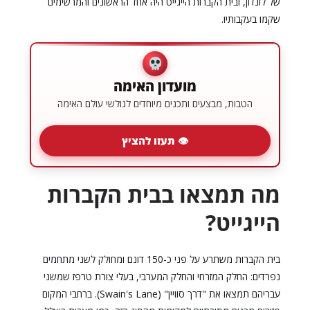
של לונדון, ובית הקברות הייגייט היה אחד הראשונים והמרשימים
שקמו בעקבותיו.
מועדון האימה
הטבות, מבצעים ותכנים מיוחדים לגולשי עולם האימה
👁 תעזו להציץ
מה תמצאו בבית הקברות
הייגייט?
בית הקברות משתרע על פני כ-150 דונם ומחולק לשני מתחמים
נפרדים: החלק המזרחי והחלק המערבי, בעלי צורת טרפז שמשני
עבריהם תמצאו את "דרך סוויין" (Swain's Lane). ברחבי המקום