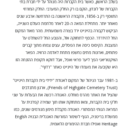
בשלב הראשון, כאשר בית הקברות היה מנוהל על ידי חברת בתי
הקברות של לונדון, הוקם בו רק החלק המערבי. החלק המזרחי
התווסף רק ב-1856, והקבורה הראשונה בו התרחשה ארבע שנים
מאוחר יותר.
מתחילת המאה ה-20 לאחר מלחמת העולם השנייה,
הביקוש לקבורה בהייגייט ירד בצורה משמעותית. מהר מאוד המקום
החל להידרדר. הכסף לתחזוקה אזל, והטבע החל להשתלט על
המצבות. הקיסוס כיסה את הפסלים, עצים צמחו מתוך קברים
פתוחים, וארונות מתים נחשפו מתחת לאדמה הרוויה. הפאר
הוויקטוריאני הפך ליער פראי ואפל, אבל דווקא תקופת ההזנחה הזו
היא שקיבעה את מעמדו של הייגייט כאתר "רדוף".
ב-1981 עבר הניהול של המקום לאגודת "ידידי בית הקברות הייגייט"
(Friends of Highgate Cemetery Trust), ארגון מתנדבים
שהציל את האתר מהרס מוחלט. האגודה רכשה את הבעלות על שני
חלקי בית הקברות, ומאז מתחזקת אותו תוך שמירה קפדנית על
המראה הגותי המסתורי. האגודה מקבלת מימון מגורמים שונים, כמו
ממשלת בריטניה, הגוף לשימור המורשת האנגלית הבנויה Englsh
Heritage ואפילו חברת ההימורים הלאומית.