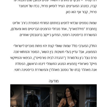
קברו, כמנהג המעריצים. הצייר לוסיאן פרויד, נכדו של זיגמונד
פרויד, קבור אף הוא כאן.
שמות נוספים שכדאי לחפש במתחם המזרחי הסופרת ג'ורג' אליוט
(מחברת "מידלמארץ", אחד מגדולי הרומנים הבריטיים מאז ומעולם),
המשוררת כריסטינה רוסטי, המדען ג'ייקוב ברונובסקי ואחרים.
החלק המערבי כולל שמות שאולי קצת יהיו פחות מוכרים לישראלי
הממוצע, אבל עדיין בעלי חשיבות: בין השאר, הסופר והמחזאי זוכה
פרס נובל ג'ון גולסוורת' ("ההגדה לבית פורסייט"), הכימאי והפיזיקאי
מייקל פאראדיי (ממציא המנוע החשמלי דינמו הראשון), הפסלת
אנה מאהלר (בתו של גוסטב מאהלר) והמשוררת כריסטינה רוזטי.
מודעה