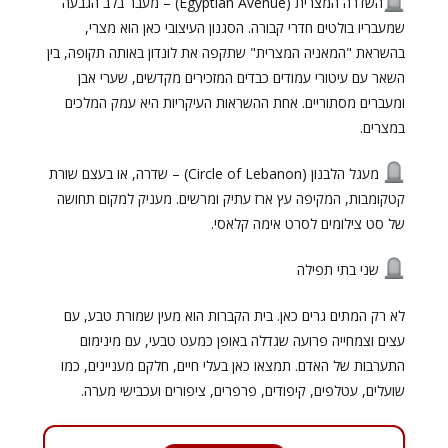
השדרה המצרית (Egyptian Avenue) – מעבר בלב הגבעה
שמעבריו בולטים חדרי קבורה. הסגנון העיצובי כאן הוא מצרי,
בהשראת "המאניה המצרית" שתקפה את לונדון באותה תקופה, בין
השאר עם עיטורי עמודים כבדים המזכירים מקדשים, שערי אבן
ומעברים מסתוריים. אחת ההשראות העיקריות היא עמק המלכים
במצרים.
מעגל הלבנון (Circle of Lebanon) – שדרה, או בעצם שורת
קטקומבות, המקיפה עץ ארז עתיק ומרשים. מעניק למקום תחושה
של סט צילומים לסרט אימה קלאסי.
שני בתי תפילה
לא רק המתים גרים כאן. בית הקברות הוא מעין שמורת טבע, עם
עצים וצמחייה פרועה שגדלה באופן כמעט טבעי, עם מינימום
התערבות של האדם. תמצאו כאן בעלי חיים, חלקם מעניינים, כמו
שועלים, עטלפים, קיפודים, פרפרים, ציפורים ועכבישי מערה.