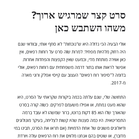
סרט קצר שמרגיש ארוך?
משהו השתבש כאן
אולי הבעיה הכי גדולה היא ש"נוכחות" לא סחף אותי, ובוודאי שגם
היה רחוק מלהיות מפחיד: למרות שזה סרט על רוחות רפאים, אין
כאן אווירה מותחת מדי, וכמעט שאין הקפצות והפחדות אחרות.
אפשר לראות אותו בתור דרמה משפחתית עם רוחות רפאים, אולי
בדומה ל"סיפור רוח רפאים" העצוב עם קייסי אפלק ורוני מארה
מ-2017.
התחושה שלי, שגם עלתה בכמה ביקורות שקראתי על הסרט, היא
שהוא מעט נמתח, או אפילו משעמם לפרקים. כשזה קורה בסרט
שהאורך שלו הוא 85 דקות ברוטו, ברור שמשהו לא עובד ברמה
התסריטאית. היו כמה סצנות שהיו קשות לצליחה, בעיקר מונולוגים
ודיאלוגים משונים של אחת הדמויות (אם תראו את הסרט, תבינו במי
מדובר), או שוטים בהם אנחנו מלווים את רוח הרפאים עולה ויורדת