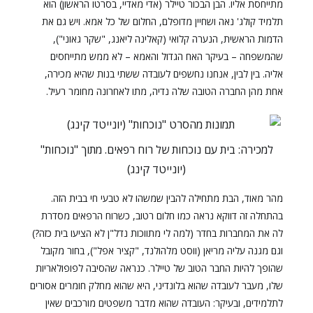
מתייחסת אליו. הבן הבכור טיילר (אדי מאדיי, בסרטו הראשון) הוא
תלמיד קולג' נאה ושחיין מדופלם, החלום של כל אמא. ויש גם את
הדמות הראשית, הנערה קלואי (קאלינה ליאנג, "שקר גאוני"),
שהמשפחה – בעיקר האח הגדול והאמא – לא ממש מתייחסים
אליה. בין לבין, אנחנו נחשפים לעובדה ששתי בנות שהיא מכירה,
אחת מהן החברה הטובה שלה נדיה, מתו לאחרונה מחומר רעיל.
למכירה: בית עם נוכחות של רוח רפאים. מתוך "נוכחות"
(יונייטד קינג)
מהר מאוד, הבת מתחילה להבין שמשהו לא טבעי חי בבית הזה.
בהתחלה זה דווקא נראה כמו חלום רטוב, כשרוח הרפאים מסדרת
לה את המחברות בחדר (למה לי מתווכות נדל"ן לא הציעו בית כזה?)
וגם מגנה עליה מריאן (ווסט מלהולנד, "קציר אפל"), בחור מקובל
שהופך להיות החבר הטוב של טיילר. כנראה שהסיבה לפופולאריות
שלו, מעבר לעובדה שהוא בלונדיני, היא שהוא מחלק חומרים אסורים
לתלמידים, ובעיקר: העובדה שהוא מדבר משפטים מורכבים שאין