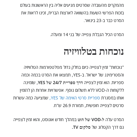
מהמקרים מהעובדה שסרטים מגיעים אליה בין הראשונות בעולם
בזכות הפרשי השעות בהשוואה לארצות הברית, זכינו לראות את
הסרט כבר ב-23 בינואר.
הסרט הכיל הגבלת צפייה של בני 14 ומעלה.
נוכחות בטלוויזיה
"נוכחות" זמין לצפייה כיום בחלק גדול מפלטפורמות הטלוויזיה
והסטרימינג של ישראל. ב-YES, תמצאו את הסרט בכמה וכמה
ספריות. הוא זמין לצפייה
דרך ספריית 24/7 של YES
, שזמינה
ללקוחות ה-VOD ללא תשלום נוסף. אפשרויות אחרות הן להזמין
אותו במסגרת
ספריית סרטי האימה של YES,
שמציעה כמה עשרות
סרטים לצפייה חופשית, תמורת 26.9 ש"ח.
הסרט עלה
ל-VOD של הוט
במהלך חודש אוגוסט, והוא זמין לצפייה
גם דרך הקטלוג של
סלקום TV.