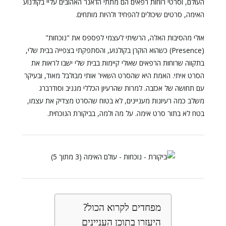
העולם, וסרטי רוחות רפאים הם מתתי הז'אנר האהובים עליי בקולנוע
האימה, סרטים שיכולים להפחיד ולהיות מותחים.
אולי מהסיבות האלה, הרשיתי לעצמי לפספס את "נוכחות"
(Presence) כשהוא הוקרן בקולנוע, והסתפקתי בצפייה בבית שלי,
בתקווה שרוחות הרפאים שאולי קיימות בבית שלי ישבו לראות את
הסרט איתי. האמת היא שהסרט השאיר אותי מבולבל מאוד, ובעיקר
עם תחושה של אכזבה. למרות שהרעיון הכללי מגניב וסודרברג
משלב כמה רעיונות מעניינים, לא בטוח שהסרט מצדיק את עצמו,
בטח לא בתור סרט אימה. על מה ולמה, בביקורת הנוכחית.
מפחדים לקרוא הכול?
היעזרו בתוכן העניינים