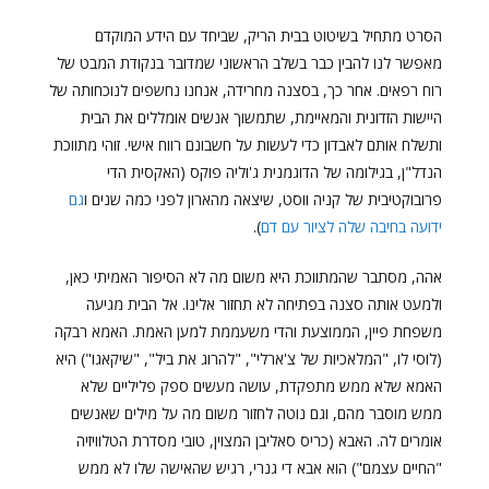
הסרט מתחיל בשיטוט בבית הריק, שביחד עם הידע המוקדם
מאפשר לנו להבין כבר בשלב הראשוני שמדובר בנקודת המבט של
רוח רפאים. אחר כך, בסצנה מחרידה, אנחנו נחשפים לנוכחותה של
היישות הזדונית והמאיימת, שתמשוך אנשים אומללים את הבית
ותשלח אותם לאבדון כדי לעשות על חשבונם רווח אישי. זוהי מתווכת
הנדל"ן, בגילומה של הדוגמנית ג'וליה פוקס (האקסית הדי
פרובוקטיבית של קניה ווסט, שיצאה מהארון לפני כמה שנים ו
גם
ידועה בחיבה שלה לציור עם דם
).
אהה, מסתבר שהמתווכת היא משום מה לא הסיפור האמיתי כאן,
ולמעט אותה סצנה בפתיחה לא תחזור אלינו. אל הבית מגיעה
משפחת פיין, הממוצעת והדי משעממת למען האמת. האמא רבקה
(לוסי לו, "המלאכיות של צ'ארלי", "להרוג את ביל", "שיקאגו") היא
האמא שלא ממש מתפקדת, עושה מעשים ספק פליליים שלא
ממש מוסבר מהם, וגם נוטה לחזור משום מה על מילים שאנשים
אומרים לה. האבא (כריס סאליבן המצוין, טובי מסדרת הטלוויזיה
"החיים עצמם") הוא אבא די גנרי, רגיש שהאישה שלו לא ממש