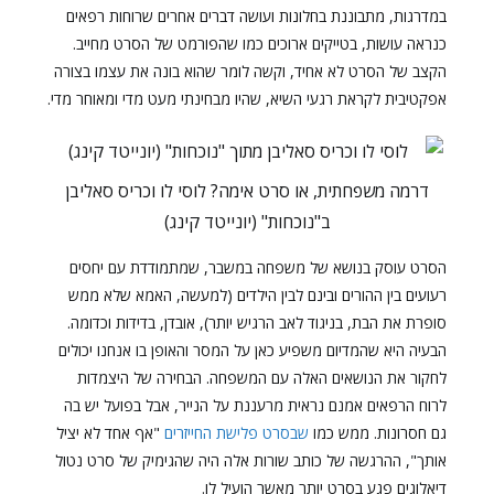
במדרגות, מתבוננת בחלונות ועושה דברים אחרים שרוחות רפאים
כנראה עושות, בטייקים ארוכים כמו שהפורמט של הסרט מחייב.
הקצב של הסרט לא אחיד, וקשה לומר שהוא בונה את עצמו בצורה
אפקטיבית לקראת רגעי השיא, שהיו מבחינתי מעט מדי ומאוחר מדי.
דרמה משפחתית, או סרט אימה? לוסי לו וכריס סאליבן
ב"נוכחות" (יונייטד קינג)
הסרט עוסק בנושא של משפחה במשבר, שמתמודדת עם יחסים
רעועים בין ההורים ובינם לבין הילדים (למעשה, האמא שלא ממש
סופרת את הבת, בניגוד לאב הרגיש יותר), אובדן, בדידות וכדומה.
הבעיה היא שהמדיום משפיע כאן על המסר והאופן בו אנחנו יכולים
לחקור את הנושאים האלה עם המשפחה. הבחירה של היצמדות
לרוח הרפאים אמנם נראית מרעננת על הנייר, אבל בפועל יש בה
גם חסרונות. ממש כמו
שבסרט פלישת החייזרים
"אף אחד לא יציל
אותך", ההרגשה של כותב שורות אלה היה שהגימיק של סרט נטול
דיאלוגים פגע בסרט יותר מאשר הועיל לו.