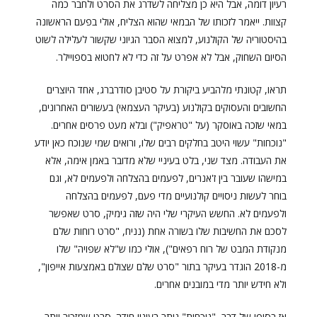
רעיון דומה, אבל היא כן מצליחה לשדרג את הסרט ולחבר כמה
קצוות. ייאמר לזכותו של הבמאי שהוא הצליח, אולי בפעם הראשונה
בהיסטוריה של הקולנוע, למצוא הסבר הגיוני שקשור לעלילה לשוט
הסיום השחוק, אבל לא אפרט על זה כדי לא לחטוא בספויילר.
תראו, קטונתי מלהביע ביקורת על סטיבן סודרברג, אחד היוצרים
החשובים והעסוקים בקולנוע (בעיקר העצמאי) בעשורים האחרונים,
במאי שזכה באוסקר (על "טראפיק") ובלא מעט פרסים אחרים.
"נוכחות" עשוי היטב בחלקים רבים שלו, ורואים שמי שנוכח כאן יודע
את העבודה. מצד שני, בלט בעיניי שלא מדובר באמן אימה, אלא
במישהו שעובר בין ז'אנרים, לפעמים בהצלחה ולפעמים לא, וגם
בוחר לעשות ניסויים קולנועיים מדי פעם, לפעמים בהצלחה
ולפעמים לא. החשש העיקרי שלי היה שזה גימיק, סרט שאפשר
לסכם את החשיבות שלו בשורה אחת (נניח, "סרט רוחות שלם
מנקודת המבט של רוח רפאים"), אולי כמו ש"לא שפויה" שלו
מ-2018 הוגדר בעיקר בתור "סרט שלם שצולם באמצעות אייפון",
ולא חידש יותר מדי במובנים אחרים.
אז בסופו של דבר, "נוכחות" נותר בעיניי חידה. סרט שמזכיר יותר