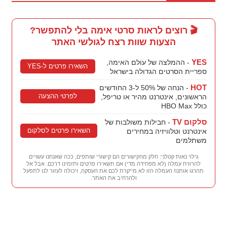
🎬 רוצים לראות סרטי אימה בלי להתפשר?
הצעות שוות רצח לגולשי האתר
YES
- ההמלצה של עולם האימה,
השאירו פרטים ל-YES
ספריית הסרטים הגדולה בישראל
HOT
- הנחה של 50% ל-3 החודשים
לפרטי ההצעה
הראשונים, אינטרנט מהיר או טריפל,
כולל HBO Max
סלקום TV
- חבילות משולבות של
השאירו פרטים לסלקום
אינטרנט וטלוויזיה במחירים
משתלמים
גילוי נאות קטלני: חלק מהקישורים הם קישורי שותפים, ככה שאנחנו עשויים
להרוויח עמלה (לא מפחידה מדי) אם תשאירו פרטים ותזמינו דרכם. אבל אל
תהרגו אותנו! העמלה הזו לא מייקרת לכם את העסקה, ויכולה לעזור לנו לתפעל
ולהרחיב את האתר.