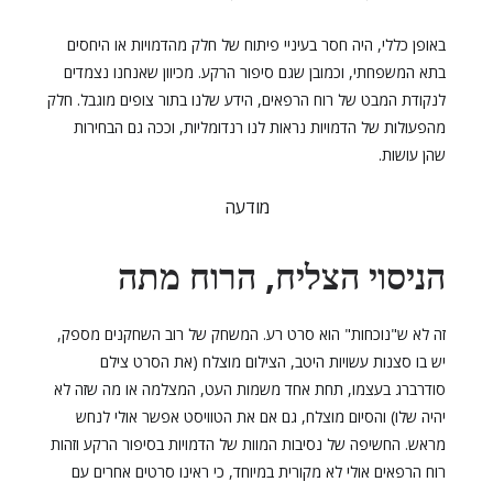
באופן כללי, היה חסר בעיניי פיתוח של חלק מהדמויות או היחסים
בתא המשפחתי, וכמובן שגם סיפור הרקע. מכיוון שאנחנו נצמדים
לנקודת המבט של רוח הרפאים, הידע שלנו בתור צופים מוגבל. חלק
מהפעולות של הדמויות נראות לנו רנדומליות, וככה גם הבחירות
שהן עושות.
מודעה
הניסוי הצליח, הרוח מתה
זה לא ש"נוכחות" הוא סרט רע. המשחק של רוב השחקנים מספק,
יש בו סצנות עשויות היטב, הצילום מוצלח (את הסרט צילם
סודרברג בעצמו, תחת אחד משמות העט, המצלמה או מה שזה לא
יהיה שלו) והסיום מוצלח, גם אם את הטוויסט אפשר אולי לנחש
מראש. החשיפה של נסיבות המוות של הדמויות בסיפור הרקע וזהות
רוח הרפאים אולי לא מקורית במיוחד, כי ראינו סרטים אחרים עם