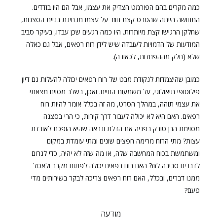
כמה מקרים בהם הפורמט הצדיק את עצמו, אבל הם היו בודדים.
התחושה הייתה שהסרט קצת חוזר על עצמו מבחינת בניית הסצנות,
שחלקן הרגישו קצת מיותרות. היו כמה רגעים שכן עבדו, בעיקר סביב
המודעות של הדמויות לעובדה שיש לידן רוח רפאים, אבל גם כאלה
שלא (חלק מההפחדות, לכאורה).
כמובן שהיצמדות לנקודת מבט של רוח רפאים יכולה להעלות גם דיון
פילוסופי תיאולוגי, על משמעות החיים. ואכן, בשלב מסוים מצאתי
את עצמי תוהה, במהלך הסרט, מה זה בכלל אומר להיות רוח
רפאים. האם היא לא יכולה לעבור דרך קירות, כי הרי בסצנה
מסוימת הבן טורק בפניה את הדלת ונראה שהיא הופכת לאובדת
עצות? מתי הרוח מרימה חפצים שונים ומתי עומדת במקום
ומשתמשת בכוח המחשבה שלה, או מה שזה לא יהיה, כדי לגרום
לדברים סביבה לזוז? האם רוח רפאים יכולה לפתוח מקרר ולאכול
ממנו דברים, ובכלל, האם רוח רפאים צריכה לבקר בשירותים מדי
פעם?
מודעה