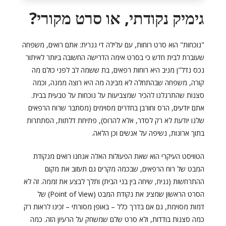
גימיק נקודתי, או סרט מקורי?
"נוכחות" הוא סרט רוחות, עם עלילה די גנרית: אתם רואים, משפחה
שעוברת לבית חדש כי בסרט אימה הדרישה החשובה ביותר לאיתור
נכס נדל"ן מניב היא רוחות רפאים, בת ששמה לב לפני כולם מה
קורה, משפחה שבהתחלה לא מבינה מה היא רוצה ממנה, וכמה
סצנות שהתרגלנו להכיר שמצביעות על נוכחות על טבעית בבית.
אתם יודעים, הרס וחורבן בחדרים מסוימים (מסתבר שרוח הרפאים
שלנו יודעת לא רק לסדר, אלא להרוס), פתיחת דלתות, הסתתרות
בתוך ארונות, נשיפה על אנשים וכן הלאה.
הטוויסט העיקרי הוא שאת הפעולות האלה אנחנו רואים מנקודת
המבט של רוח הרפאים, שבכמה מקרים גם תעזוב את מקום
ההתרחשות (נניח, שיחה בין בני הבית) ותלך לבצע את זממה. זה לא
הסרט הראשון שמציג את נקודת המבט (Point of View) של
דמות מסוימת, גם אם בדרך כלל – באופן מסורתי – זכינו לראות רק
כמה סצנות בודדות, ולא סרט שלם שמשחק על הרעיון הזה. כמה