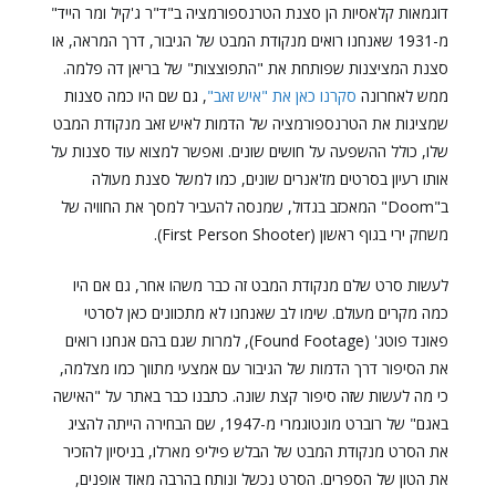
דוגמאות קלאסיות הן סצנת הטרנספורמציה ב"ד"ר ג'קיל ומר הייד"
מ-1931 שאנחנו רואים מנקודת המבט של הגיבור, דרך המראה, או
סצנת המציצנות שפותחת את "התפוצצות" של בריאן דה פלמה.
ממש לאחרונה
סקרנו כאן את "איש זאב"
, גם שם היו כמה סצנות
שמציגות את הטרנספורמציה של הדמות לאיש זאב מנקודת המבט
שלו, כולל ההשפעה על חושים שונים. ואפשר למצוא עוד סצנות על
אותו רעיון בסרטים מז'אנרים שונים, כמו למשל סצנת מעולה
ב"Doom" המאכזב בגדול, שמנסה להעביר למסך את החוויה של
משחק ירי בגוף ראשון (First Person Shooter).
לעשות סרט שלם מנקודת המבט זה כבר משהו אחר, גם אם היו
כמה מקרים מעולם. שימו לב שאנחנו לא מתכוונים כאן לסרטי
פאונד פוטג' (Found Footage), למרות שגם בהם אנחנו רואים
את הסיפור דרך הדמות של הגיבור עם אמצעי מתווך כמו מצלמה,
כי מה לעשות שזה סיפור קצת שונה. כתבנו כבר באתר על "האישה
באגם" של רוברט מונטוגמרי מ-1947, שם הבחירה הייתה להציג
את הסרט מנקודת המבט של הבלש פיליפ מארלו, בניסיון להזכיר
את הטון של הספרים. הסרט נכשל ונותח בהרבה מאוד אופנים,