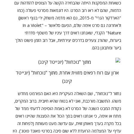
כשאחת המסקנות הייתה שהבחירה הקשה על הצופים להזדהות עם
הדמות, שהם לא ראו רוב הסרט. היו דוגמאות מסרטי פעולה (כמו
"הארדקור הנרי" מ-2015, גם הוא מדמה משחק ירי בגוף ראשון)
ולאחרונה גם סרט אימה שלם, הפעם סלאשר – "In a Violet
Nature" הקנדי, שאנחנו רואים דרך עיניו של משסף סדרתי
ביערות, שהורג צעירים בדרכים יצירתיות, אבל רוב הזמן פשוט הולך
ביער ומתבונן בהם.
ארון עם רוח רפאים מזווית אחרת. מתוך "נוכחות" (יונייטד
קינג)
נחזור ל"נוכחות", שם השאלה העיקרית היא האם הפורמט מחדש
משהו. התשובה מורכבת, ואני לא בטוח שהיא חיובית. ברוב המקרים,
נקודת המבט השונה של הסרט לא באמת הוסיפה לדעתי ממד של
מתח או אימה, כי אנחנו רואים בסך הכול את הסצנות שהיינו רואים
בכל מקרה בערך מאותן זווית, עם עדשה מעט מעוותת (לפחות זה
עדיף על המצלמה הרועדת ללא שום סיבה בסרטי פאונד פוטג'). היו