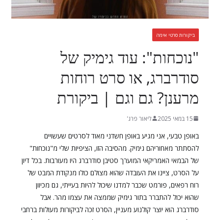
ביקורות סרטי אימה
"נוכחות": עוד גימיק של
סודרברג, או סרט רוחות
מרענן? גם וגם | ביקורת
15 במאי 2025
ליאור פרג'
באופן טבעי, אני מגיע באופן חשדני מאוד לסרטים שעשויים
להסתתר מאחוריהם גימיק. מהסיבה הזו, הציפיות שלי מ"נוכחות"
של הבמאי האמריקאי המוערך סטיבן סודרברג היו מעורבות. בכל דיון
על הסרט, ציינו את העובדה שהוא מצולם כולו מנקודת המבט של
רוח רפאים, פורמט שכבר למדנו שיכול להיות בעייתי, גם מכיוון
שהוא יכול להתברר בתור גימיק שממצה את עצמו מהר. אבל
סודרברג הוא יוצר קולנוע מעניין, הסרט זכה לביקורות מעולות ברחבי