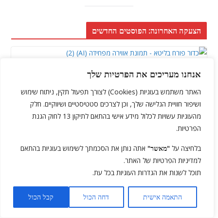
הצעקה האחרונה: הפוסטים החדשים
אנחנו מעריכים את הפרטיות שלך
מתקנים מפחידים
כדור פורח בליטא: החוויה שתגרום לכם
האתר משתמש בעוגיות (Cookies) לצורך תפעול תקין, ניתוח שימוש
ושיפור חוויית הגלישה שלך, וכן לצרכים סטטיסטיים ושיווקיים. חלק
לרחף בין חלום לפחד גבהים
מהעוגיות עשויות לכלול מידע אישי בהתאם לתיקון 13 לחוק הגנת
הפרטיות.
3 באוגוסט 2026
ליאור פרג'
בלחיצה על
"מאשר"
אתה נותן את הסכמתך לשימוש בעוגיות בהתאם
בעוד כמה שבועות אנחנו טסים לליטא. כיאה לחופשה משפחתית,
למדיניות הפרטיות של האתר.
בחרנו בשילוב של עיר הבירה וילנה עם כמה ימים נוספים בעיירת
תוכל לשנות את הגדרות העוגיות בכל עת.
אהבתם? מוזמנים לשתף. לא תמותו מזה!
התאמה אישית
דחה הכול
קבל הכול