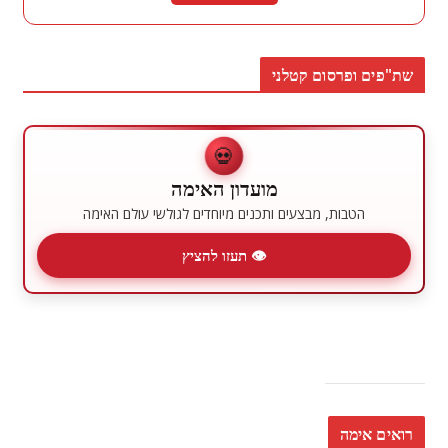
שת"פים ופרסום קטלני
💀
מועדון האימה
הטבות, מבצעים ותכנים מיוחדים לגולשי עולם האימה
👁 תעזו להציץ
רואים אימה