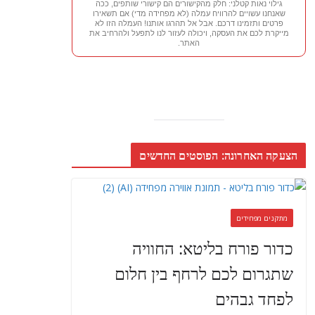
גילוי נאות קטלני: חלק מהקישורים הם קישורי שותפים, ככה
שאנחנו עשויים להרוויח עמלה (לא מפחידה מדי) אם תשאירו
פרטים ותזמינו דרכם. אבל אל תהרגו אותנו! העמלה הזו לא
מייקרת לכם את העסקה, ויכולה לעזור לנו לתפעל ולהרחיב את
האתר.
הצעקה האחרונה: הפוסטים החדשים
מתקנים מפחידים
כדור פורח בליטא: החוויה
שתגרום לכם לרחף בין חלום
לפחד גבהים