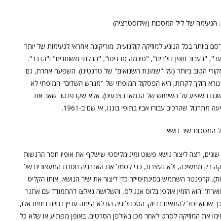
ם ביותר בכל הנוגע למוזיקה קולנועית. מוריקונה אחראי לנעימות של יותר
המכוער", "בעבור חופן דולרים", "סינמה פרדיסו", "הבלתי משוחדים" ו"הדבר".
יים, וב-2015 גם על הפסקול המקורי הטוב ביותר (על "שמונת השנואים" של טרנטינו). השפעה אחרת, גם
 נורא הולך לקרות, היא הפסקול המופתי של "מגרש השדים" המופתי לא
טו (שגם השפיע על השימוש של הבמאי בצבעים). אלא שקרפנטר שאב את
רגול שהרכיב עבורו אביו בתופי בונגו, אי שם ב-1961.
 שונים, רצה ליצור נושא פשוט ומינימליסטי שישקף את אופיו חסר הרגשות
זיקה רק ממשיכה, ולא נעצרת, כדי לסמל את האנרגיה חסרת המעצורים של
ות). קרפנטר השתמש בסינתיסייזר כדי ליצור את שיר הנושא, אותו הקליט
וארת'. הוא הזמין אולפן בלוס אנג'לס, והשלושה נאלצו להתמודד עם אתגר
שהוא יכול להתאים בדיוק. הטכנולוגיה הזו לא הייתה עדיין בחיים בימים אלו,
מו את המוזיקה לסרט לאחר מכן באולפן הסרטים. באופן מפתיע או שלא כל