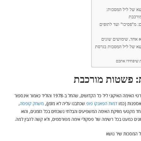
שא של ליל המסכות:
ורכבת
 מ"פסיכו" ועד לתופים
 אחד, שימושים שונים
שא של ליל המסכות בגרסת
ת שיפחידו אתכם
: פשטות מורכבת
שיר הנושא של "ליל המסכות" הוא הנושא המרכזי של זיכיון סרטי האימה האיקוני ליל כל הקדושים, שהחל ב-1978 והוליד כאמור אינספור
אספנות (כמו
דמות הפאנקו פופ
שכתבנו עליה לא מזמן),
משחק קופסה
,
חד מקטעי מוזיקת האימה המשפיעים והבלתי נשכחים בכל הזמנים, והוא
ונים כמעט בכל רשימה של פסקולי אימה מפורסמים, ולא קשה להבין למה.