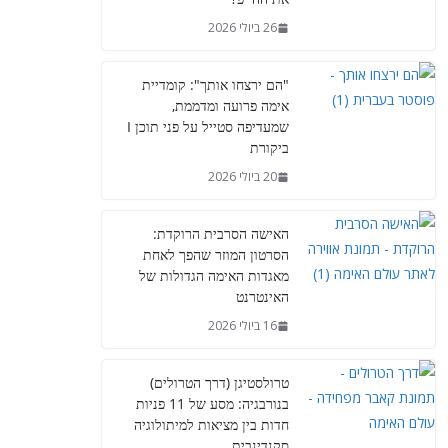
26 ביולי 2026
"הם ירצחו אותך": קומדיית
אימה פרועה ומדממת,
שמעדיפה סטייל על פני תוכן I
ביקורת
20 ביולי 2026
האישה הסרבית הרוקדת:
הסרטון המוזר שהפך לאחת
מאגדות האימה הגדולות של
האינטרנט
16 ביולי 2026
טרולסטיגן (דרך הטרולים)
בנורבגיה: מסע של 11 פניות
חדות בין מציאות למיתולוגיה
סקנדינבית