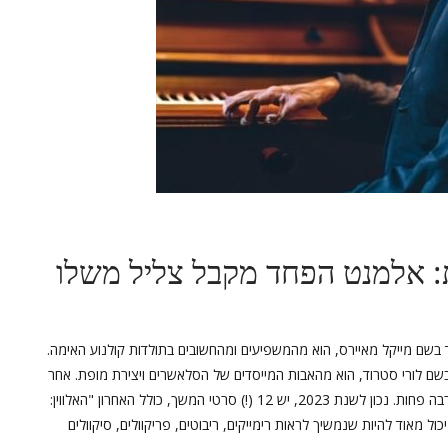
: אלמנט הפחד מקבל צליל משלו
ד בשם מייקל מאיירס, הוא מהמשפיעים ומהחשובים בתולדות קולנוע האימה.
קל על אחת בשם לורי סטרוד, הוא מהאבות המייסדים של הסלאשרים ויצירת מופת. אחר
כך הגיעו הרבה מאוד סרטי המשך, חלקם מוצלחים ואחרים הרבה פחות. נכון לשנת 2023, יש 12 (!) סרטי המשך, כולל האחרון "האלווין:
ול מאוד להיות שנמשיך לראות רימייקים, ריבוטים, פריקוולים, סיקוולים