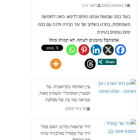
3 באוגוסט 2026
ליאור פרג'
בעוד כמה שבועות אנחנו טסים לליטא. כיאה לחופשה
משפחתית, בחרנו בשילוב של עיר הבירה וילנה עם כמה
ימים נוספים בעיירת
אהבתם? מוזמנים לשתף. לא תמותו מזה!
עין האדמה בקרואטיה: על
המעיין המסתורי והעמוק מאוד,
שנראה כמו עין של מפלצת
30 ביולי 2026
היד שיוצאת מהים: האם פסל
היד של קסמיל באלבניה שווה
את ההייפ?