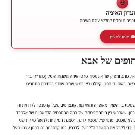
💀
עדון האימה
נים מיוחדים לגולשי עולם האימה
👁 תעזו להציץ
תופים של אבא
לנעימה אחראי לא אחר מאשר ג'ון קרפנטר, שהוא לא רק במאי, כותב ומפיק של אינספור סרטי אימה משנות ה-70 (כמו "הדבר",
וכשר. באופן די חריג, קיבלנו כאן במאי שהיה שותף בכתיבת התסריט
ושפעת בין השאר מאופרה ומאולמות קונצרטים ,אבל קרפנטר לקח את זה
רמן, שאחראי בין היתר לפסקול של כמה מהסרטים הקלאסיים של אלפרד
ים לא מוכנים ופתורים", מסביר לרנר. "סצנת המקלחת למשל כוללת שני
 כדי לקבל את הסאונד ה"קרוע". לדבריו, כמו קרפנטר גם הרמן עצמו פעל