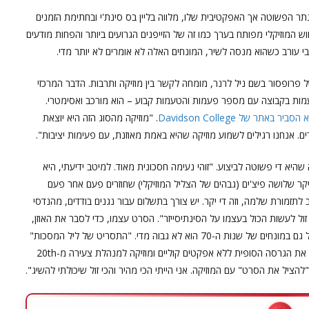
ר הפשוטה אך האפקטיבית שלו, מלווה בליין בס סינת'י ובחתימת הזמנים
החוש המוזיקלי מפותח בערך כמו זה של הזייפנים הגרועים ביותר והפחות מודעים
 עורב כשהוא מנסה לשיר, המונחים האלה לא אומרים לא יותר מדי.
פרופסור בשם ניל לרנר, מומחה לקשר בין מוזיקה ותרבות. הדבר המרכזי
מות בקבוצה עם מספר פעמות והטעמות קבוע – הוא מורכב ואסימטרי.
הסביר באתר של Davidson College
. "מוזיקה מהסוג הזה היא יוצאת
ים. אנחנו רגילים לשמוע מוזיקה שהיא באמת מאוזנת, עם פעימות יציבות".
יא די פשוטה לביצוע. "זוהי נעימה חסכונית מאוד. למיטב ידיעתי, היא
יקר שלושה פיצ'ים (גבהים של הצליל המוזיקלי) שחוזרים פעם אחר פעם
 לתזמורת שלמה, וזה די יקר. יש צורך בתשלום עבור נגנים בודדים, מהנדסי
ול לעשות הכול בעצמו על הסינתיסייזר". הסרט עצמו, כדי לסבר את האוזן,
הופק בתקציב של כ-300,000 דולר שהיום נשמע מגוחך, אבל גם במונחים של שנות ה-70 הוא לא גבוה מדי. "התסריט של ליל המסכות"
נכתב תוך כעשרה ימים", סיפר קרפנטר לאחר מכן. "הקרנתי את הגרסה הסופית ללא אפקטים קוליים ומוזיקה למנהלת צעירה מ-20th