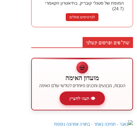
המופת של סטנלי קובריק, בתיאטרון הקאמרי
(24.7)
לכרטיסים מוזלים
שת"פים ופרסום קטלני
💀
מועדון האימה
הטבות, מבצעים ותכנים מיוחדים לגולשי עולם האימה
👁 תעזו להציץ