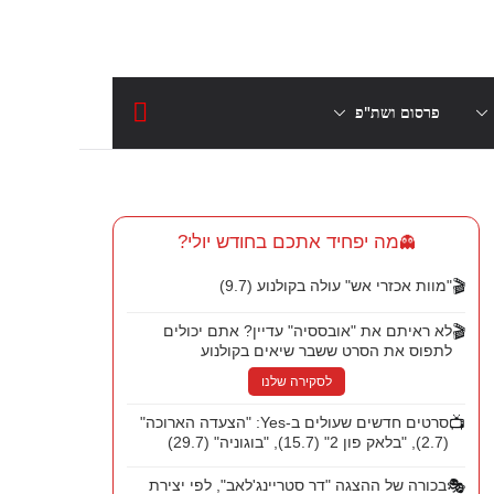
פרסום ושת"פ
מה יפחיד אתכם בחודש יולי?
👻
🎬
"מוות אכזרי אש" עולה בקולנוע (9.7)
🎬
לא ראיתם את "אובססיה" עדיין? אתם יכולים
לתפוס את הסרט ששבר שיאים בקולנוע
לסקירה שלנו
📺
סרטים חדשים שעולים ב-Yes: "הצעדה הארוכה"
(2.7), "בלאק פון 2" (15.7), "בוגוניה" (29.7)
🎭
בכורה של ההצגה "דר סטריינג'לאב", לפי יצירת