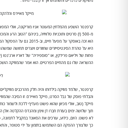
משיקולים כלכליים והשתמש אך ורק בכלי מיתר.
קרפנטר הושפע מהמלחין המעוטר אניו מוריקונה, אולי המפורס
מ-500 (!) סרטים ותוכניות טלוויזיה, ביניהם "הטוב הרע ו
הוא זכה באוסקר על מפעל ח
היא על טהרת הסינטיסייזרים שחוזרים ויוצרים תחושה שמשהו
פחות של ויליאם פרידקין, או "סוספיריה" של דאריו ארג'נ
ההשראה שלו גם מהחיים הפרטיים. הוא אמר שהמוזיקה הושפעה מת
קרפנטר, שלמד מוזיקה בילדותו והיה חלק מהרכבים מוזיקליים
והבלתי פוסק של נבל הסרט, מייקל מאיירס. זו הסיבה שהמו
מייקל (טוב, אולי מכיוון שהוא פשוט מעדיף ללכת ולשמור כוח
תוך שלושה ימים בעזרת חברו דן ווימן ומהנדס ההקלטה אלן הו
לא פשוט. היום, כידוע, עורכים את הסאונד במקביל לתמונה, כך 
כך שלצורך ההפקה הם השתמשו בתזמון על ידי סטופר, והתאי