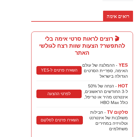
רואים אימה
🎬 רוצים לראות סרטי אימה בלי
להתפשר? הצעות שוות רצח לגולשי
האתר
YES
- ההמלצה של עולם
השאירו פרטים ל-YES
האימה, ספריית הסרטים
הגדולה בישראל
HOT
- הנחה של 50%
ל-3 החודשים הראשונים,
לפרטי ההצעה
אינטרנט מהיר או טריפל,
כולל HBO Max
סלקום TV
- חבילות
משולבות של אינטרנט
השאירו פרטים לסלקום
וטלוויזיה במחירים
משתלמים