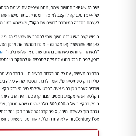
שיר הנושא יוצר תחושת אימה, מתח וציפייה עם נעימת הפסנת
של 5/4 המעניקה לו קצב לא סדיר ומטריד. בתור מישהו ש
לעצמם בסדרה המיותרת "רואים את הקול", ושנשמע כמו זומבי
חיפוש קצר באינטרנט חשף אותי להסבר שנשמע די הגיוני של 
כאן הוא שהמשקל (או מטרום) – מונח המתאר את ארגון הפע
"לנעימה יש חמש פעימות, במקום שתיים או שלוש בלבד",
הוא 
דופן, לפחות בכל הנוגע למוזיקה לסרטים או למוזיקת מיינסטר
מבחינה מעשית, עם כל המורכבות הרעיונות – מדובר בנעימה שה
כוללת רק סינתיסייזרים", אומר לרנר, ומסביר שהיא כללה בע
ויורדים לאחר מכן בחצי צעד. "סרט עלילתי טיפוסי כלל תקציב
הקלטה ואנשי מקצוע נוספים. עבור קרפטנר, היה הרבה יותר ז
Century Fox, והיא לא פחדה כלל. לאחר מכן נעשיתי נחוש "להציל את הסרט" עם המוזיקה. אני הייתי הכי מהיר והכי זול שיכולתי להשיג".