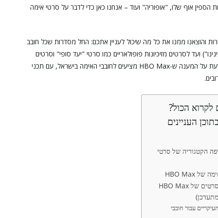
הספין אוף שלו, "אופוריה" ועוד – אנחנו כאן כדי לדבר על סרטי אימה
HBO  בישראל, נכנסנו לשירות והוצאנו ממנו את כל מה שיכול לעניין אתכם: החל מסדרות שכל חובב
ינו") ועד לסרטים מזיכיונות פופולאריים כמו סרטי "יעד סופי" וסרטים
מהייקום הקולנועי של "לזמן את הרוע". הנה כל מה שצריך לדעת על המענה ש-HBO Max מציעים לחובבי האימה בישראל, עם תכני
בים.
לקרוא הכול?
תוכן העניינים
פה הקטגוריה של סרטי
של HBO Max
קטלוג הסרטים של HBO Max
מתעדכן)
העיקריים עבור חובבי