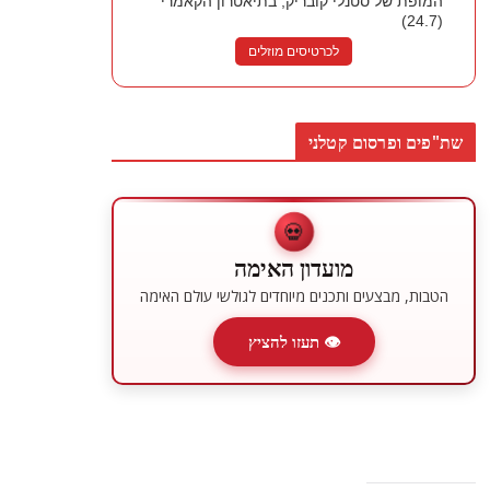
המופת של סטנלי קובריק, בתיאטרון הקאמרי
(24.7)
לכרטיסים מוזלים
שת"פים ופרסום קטלני
💀
מועדון האימה
הטבות, מבצעים ותכנים מיוחדים לגולשי עולם האימה
👁 תעזו להציץ