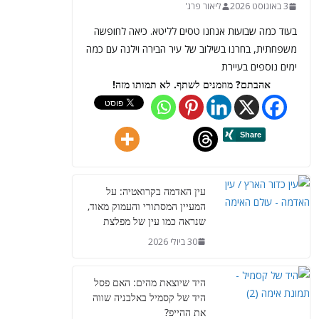
3 באוגוסט 2026
ליאור פרג'
בעוד כמה שבועות אנחנו טסים לליטא. כיאה לחופשה
משפחתית, בחרנו בשילוב של עיר הבירה וילנה עם כמה
ימים נוספים בעיירת
אהבתם? מוזמנים לשתף. לא תמותו מזה!
עין האדמה בקרואטיה: על
המעיין המסתורי והעמוק מאוד,
שנראה כמו עין של מפלצת
30 ביולי 2026
היד שיוצאת מהים: האם פסל
היד של קסמיל באלבניה שווה
את ההייפ?