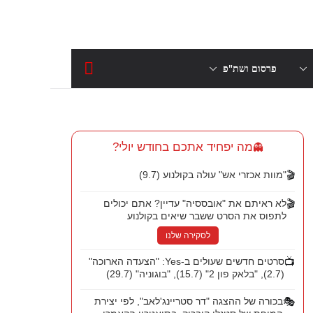
פרסום ושת"פ
מה יפחיד אתכם בחודש יולי?
👻
🎬
"מוות אכזרי אש" עולה בקולנוע (9.7)
🎬
לא ראיתם את "אובססיה" עדיין? אתם יכולים
לתפוס את הסרט ששבר שיאים בקולנוע
לסקירה שלנו
📺
סרטים חדשים שעולים ב-Yes: "הצעדה הארוכה"
(2.7), "בלאק פון 2" (15.7), "בוגוניה" (29.7)
🎭
בכורה של ההצגה "דר סטריינג'לאב", לפי יצירת