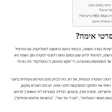
 אימה נוספים מציע
ל?
בישראל?
ת שיפחידו אתכם
רטי אימה?
 חבילת HBO Max Premium ונרשמתי לשירות בצורה פשוטה, נכנסתי בפעם הראשונה לאפליקציה עם הפרופיל
רשמה, לפרופיל ילדים שמן הסתם פחות רלוונטי לסקירה הזו). האמת היא
ל משתמשים באינטרנט, לי דווקא הממשק ה"נטפליקסי" היה נוח ודי
לצורך הסקירה הנוכחית, איך לא, היה לבדוק מהם הסרטים והסדרות בז'אנר
לא ראיתי את החלוקה המתבקשת לתכני אימה. יש כמה ז'אנרים (אקשן,
והישרדות, ספורט ועוד), ובהמשך הגלילה קטגוריות לפי נושאים ("סרטים
ים מאחורי המצלמה", "תנו לי עוד ועוד", "בהשראת אירועים אמיתיים")