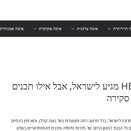
 תיירותית
אימה צרכנית
אימה אקדמית
אימה אמנותית
שירות הסטרימינג HBO Max מגיע לישראל, אבל אילו תכנים
ספסתם את זה: שירות HBO Max הגיע לאחרונה לישראל, בכל תרועה רמה וחצוצרות (של נועה קירל), והוא זמין בינתיים
שלום, לתקופה של חצי שנה, ללקוחות Yes או Hot. עם כל הכבוד למגוון הרחב של סדרות טלוויזיה ותכנים מהפופולאריים בעולם