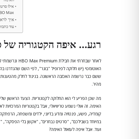
אילו סרטי
HBO Max ישרא
איך לראות HBO Max 
עוד כתבו
רגע… איפה הקטגוריה של ס
לאחר שבחרתי את
האוטומטי (יש חלוקה לפרופיל "בוגר", לפי השם שהגדרנו בה
ששם כבר נרשמה האכזבה הראשונה. בניגוד לחלק מהטענות ש
מהיר.
מה שכן הפריע לי הוא החלוקה לקטגוריות. הצעד הראשון שלי 
האימה. זה אולי נשמע טריוויאלי, אבל בקטגוריות המרכזיות 
קומדיה, פשע, פנטזיה ומדע בדיוני, ילדים ומשפחה, הרפתקה 
במיוחד בשבילכם", "סרטים נבחרים", "אקשן בלי הפסקה", "נש
ועוד. אבל איפה לעזאזל האימה?