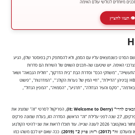
נים מיוחדים לגולשי עולם האימה
👁 תעזו להציץ
שם הסרט כשנמצאים עליו עם הסמן, ולא להסתפק רק בפוסטר שלו), הגיע
ובי הקטלוג ולראות מה HBO Max מציעים לצרכני האימה. יש שיטענו שה-תכנים השווים של השירות הם סדרות
, "התעשייה", "משחקי הכס" וסדרת הבת "בית הדרקון", "חולית הנבואה" ושאר
להיטים עכשוויים. יש כמובן גם את סדרות המקור של HBO Max (ביניהן "הדיילת", "חיי המין של נערות הקולג'", "המדרגות", "פשוט
באדמה", "סקס והעיר הגדולה", "תרגיע", "הסמויה", "המפץ הגדול",
 (It: Welcome to Derry)
, הפריקוול לסרטי "זה" שמציג את
סיפור המסגרת של פניוויז (שמופיע כאן רק אחרי כמה וכמה פרקים), 27 שנה לפני עלילת "זה" הראשון. הסדרה הזו, בעלת שמונה פרקים
בני כשעה, זכתה לביקורות מעולות בקרב חובבי האימה, והיא תחזור באוקטובר 2026 לעונה שנייה. עוד תוכלו לראות את שני להיטי הקולנוע
ז ומעולם:
זה" (2017) ו"זה: פרק 2" (2019)
. ככה שאם יש לכם משהו כמו