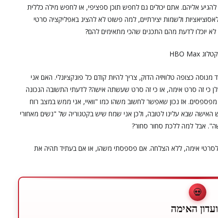
הגיע אליהם. אתם יכולים גם לחפש תוכן ספציפי, או לחפש מילה כללית
 לאסוציאציות ולשמות יצירתיים, למה פשוט לא להציג באפליקציה סרטי
 לא יוכלו לדעת מהם התכנים שהכי מתאימים להם?
סה כצופה טלוויזיה הדוק, צריך להיות קודם כל פונקציונלי. האם אני
ן כי זה סרט אימה, או כי זה סרט שעשתה אישה? לדעתי התשובה הנכונה
 מפספסים. אז נכון שאפשר לחשוב משהו כמו "וואיי, אני ממש במצב רוח
דש האישה שבא עלינו לטובה, ולכן אני שמח שיש בקטגוריה של "נשים מאחורי
ה". אבל למה ללכת סחור סחור?
ה לסרטי אימה, ללא הצלחה. אם פספסתי משהו, או אם בעתיד תהיה את
💀
עדון האימה