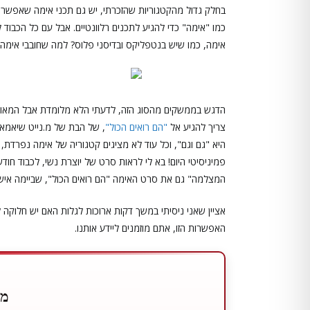
בחלק גדול מהקטגוריות שהזכרתי, יש גם תכני אימה שאפשר ל
כמו "אימה" כדי להגיע לתכנים רלוונטיים. אבל עם כל הכבוד
אימה, כמו שיש בנטפליקס ובדיסני פלוס? למה שחובבי אימה
הדגש בממשקים מהסוג הזה, לדעתי הלא מלומדת אבל המאוד מנו
צריך להגיע אל
"הם רואים הכול"
, של הבת של מ.נייט שיאמאל
היא "גם וגם", וכל עוד לא מציגים קטגוריה של אימה נפרדת,
פמיניסיטי היום! בא לי לראות סרט של יוצרת נשי, לכבוד חו
המצלמה" גם את סרט האימה "הם רואים הכול", שביימה איש
אציין שאני ניסיתי במשך דקות ארוכות לגלות האם יש חלוק
האפשרות הזו, אתם מוזמנים ליידע אותנו.
מו