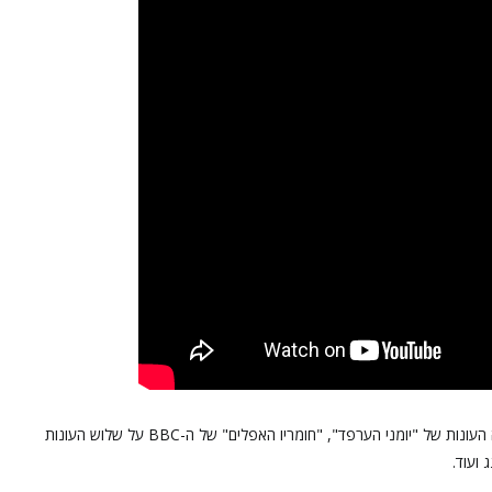
עוד מצאנו ב-HBO Max כמה סדרות אימה לייט, כמו שמונה העונות של "יומני הערפד", "חומריו האפלים" של ה-BBC על שלוש העונות
ועוד.