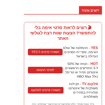
רואים אימה
🎬 רוצים לראות סרטי אימה בלי
להתפשר? הצעות שוות רצח לגולשי
האתר
YES
- ההמלצה של עולם
השאירו פרטים ל-YES
האימה, ספריית הסרטים
הגדולה בישראל
HOT
- הנחה של 50%
ל-3 החודשים הראשונים,
לפרטי ההצעה
אינטרנט מהיר או טריפל,
כולל HBO Max
סלקום TV
- חבילות
משולבות של אינטרנט
השאירו פרטים לסלקום
וטלוויזיה במחירים
משתלמים
גילוי נאות קטלני: חלק מהקישורים הם קישורי שותפים, ככה