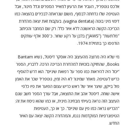
אלכס גוטפריד, העביר את הרעיון למאייר הספרים ונדל מינור, אבל
העטיפה שלו נדחתה לבסוף, משום שנראתה לבכירים בהוצאה כמו
דימוי מיני בוטה (vagina dentata). בעקבות זאת יצאה מהדורת
הכריכה הקשה הראשונה ללא איור כלל: רק שם המחבר והכיתוב
"מלתעות" (”JAWS”) בלבן על רקע שחור. כ־300 אלף עותקים
הודפסו כך בתחילת 1974.
מי שלא היה מרוצה מהעיצוב היה אוסקר דיסטל, נשיא Bantam
Books, שהחזיקה בזכויות למהדורת הכריכה הרכה. לדבריו, הספר
“יכול היה להיראות כמו ספר על רפואת שיניים”. הוא דרש להוסיף
כריש לעטיפה. מאחר שמינור לא היה זמין, גוטפריד שכר את האמן
פול בייקון, שיצר איור של ראש כריש עצום הפוער את פיו כלפי
אישה שוחה. דיסטל אהב את התוצאה, אבל עורך הספר חשב שגם
העיצוב הזה נראה בעייתי מבחינה מינית, או כמו שהוא ניסח את זה:
"הכריש נראה כמו פין עם שיניים". כך או כך, העטיפות
הטיפוגרפיות המוקדמות נגנזו, והמהדורה הקשה יצאה עם האיור
החדש.