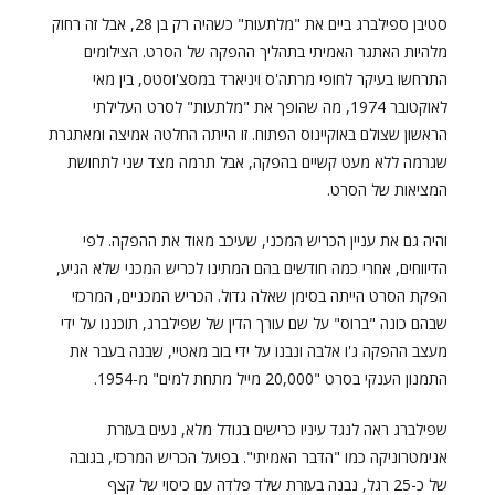
סטיבן ספילברג ביים את "מלתעות" כשהיה רק בן 28, אבל זה רחוק
מלהיות האתגר האמיתי בתהליך ההפקה של הסרט. הצילומים
התרחשו בעיקר לחופי מרתה'ס ויניארד במסצ'וסטס, בין מאי
לאוקטובר 1974, מה שהופך את "מלתעות" לסרט העלילתי
הראשון שצולם באוקיינוס הפתוח. זו הייתה החלטה אמיצה ומאתגרת
שגרמה ללא מעט קשיים בהפקה, אבל תרמה מצד שני לתחושת
המציאות של הסרט.
והיה גם את עניין הכריש המכני, שעיכב מאוד את ההפקה. לפי
הדיווחים, אחרי כמה חודשים בהם המתינו לכריש המכני שלא הגיע,
הפקת הסרט הייתה בסימן שאלה גדול. הכריש המכניים, המרכזי
שבהם כונה "ברוס" על שם עורך הדין של שפילברג, תוכננו על ידי
מעצב ההפקה ג'ו אלבה ונבנו על ידי בוב מאטיי, שבנה בעבר את
התמנון הענקי בסרט "20,000 מייל מתחת למים" מ-1954.
שפילברג ראה לנגד עיניו כרישים בגודל מלא, נעים בעזרת
אנימטרוניקה כמו "הדבר האמיתי". בפועל הכריש המרכזי, בגובה
של כ-25 רגל, נבנה בעזרת שלד פלדה עם כיסוי של קצף