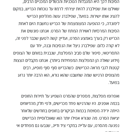
הסיבות לכך היא המגבלות הטכניות והכשלים המכניים הרבים,
שאילצו את שפילברג להיות יצירתי: לרמוז על נוכחות הכריש, במקום
להציג אותו ישירות. בפועל, שפילברג עשה מהלימון הכרישי
לימונדה, כי ההופעה המצומצמת של הכריש נחשבת היום לאחת
הסיבות המרכזיות לאווירת המתח של הסרט. אנחנו פוגשים את
הכריש רק בערך באמצע הסרט, ועדיין: קשה לטעון שכבר לפני זה,
לא קורה כלום. שפילברג ניצל את הנסיבות ובנה, יחד עם
התסריטאי, סיפור שלם סביב המפלצת, שנבנית במוחם של הצופים
(וידוע שאלה הן המפלצות המפחידות ביותר). אנחנו מקבלים הצצות
קטנות לגבי מראה הכרישים. כשהכריש סוף סוף מופיע, רבים
מהצופים הרגישו שמה שחשבנו שהוא נורא, הוא הרבה יותר גרוע
בפועל.
ואפרופו מפלצות, מספרים שהסרט השפיע על תיירות החופים
בכמה אופנים. היו שהרגישו פחד מכרישים, ולפי חלק מהדיווחים
הייתה ירידה מסוימת בכמות הביקורים בחופים בחודשים שלאחר
יציאת הסרט. מה שנורא אפילו יותר הוא שאוכלוסיית הכרישים
נפגעה מהסרט, עם עלייה במקרי ציד ודייג, שנבעו גם מפחדים אי