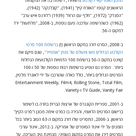
המכון האמריקאי לקולנוע
מ-1998, רשימה בה את המקומות
הראשונים קטפו "האזרח קיין" (1941), "קזבלנקה" (1942),
"הסנדק" (1972), "חלף עם הרוח" (1939) ו"לורנס איש ערב"
(1962). כשהרשימה עודכנה פעם נוספת, ב-2008, "מלתעות" ירד
למקום ה-56.
ב-2008, הסרט דורג במקום הראשון (!)
ברשימת 100 סרטי
הקולנוע הגדולים מאז ומעולם של מגזין "אמפייר"
, שגם מיקם את
קווינט במקום ה-50 ברשימת 100 הדמויות הקולנועיות הגדולות
ביותר. הסרט גם הופיע ברשימות רבות נוספות של 50 ו-100
הסרטים הגדולים ביותר, כולל כאלה שהורכבו על ידי לאונרד מלטין,
Entertainment Weekly, Film4, Rolling Stone, Total Film,
TV Guide, Vanity Fair ו-Variety.
ב-2001, ספריית הקונגרס של ארצות הברית בחרה בו לשימור
ברישום הסרטים הלאומי, והכירה בו כסרט אימה מכונן ו"סרט הקיץ"
הראשון. ב-2006, התסריט שלו דורג במקום ה-63 הטוב ביותר בכל
הזמנים על ידי איגוד הסופרים של אמריקה. ב-2012, איגוד עורכי
הסרטים דירג את הסרט במקום השמיני, מבחינת טיב העריכה, על