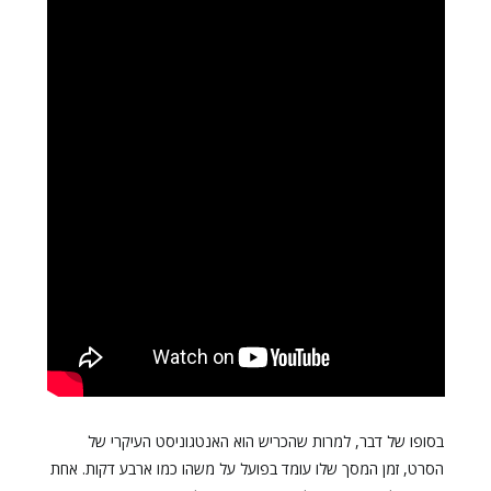
בסופו של דבר, למרות שהכריש הוא האנטגוניסט העיקרי של
הסרט, זמן המסך שלו עומד בפועל על משהו כמו ארבע דקות. אחת