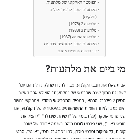
הפוסטר האייקוני של מלתעות
מלתעות הופך לזיכיון מצליח
(חלקית)
מלתעות 2 (1978)
מלתעות 3 (1983)
מלתעות: הנקמה (1987)
מלתעות הופך לסנסציה צרכנית
עוד כתבות שיפחידו אתכם
מי ביים את מלתעות?
אם תשאלו את חובבי הקולנוע, סביר להניח שחלק גדול מהם יוכל
לשנן גם מתוך שינה שהבמאי של "מלתעות" הוא לא אחר מאשר
סטיבן שפילברג. הבמאי, המפיק והתסריטאי היהודי- אמריקאי נחשב
היום כמובן לאחד השמות המשמעותיים בהיסטוריה של הקולנוע, עם
שני פרסי אוסקר (על הבימוי של "רשימת שינדלר" ו"להציל את
טוראי ראיין"), שני פרסי גלובוס הזהב ורשימה ארוכה של שוברי
קופות, קלאסיקות וסרטי פולחן, כמו "פולטרגייסט", "אי.טי", סרטי