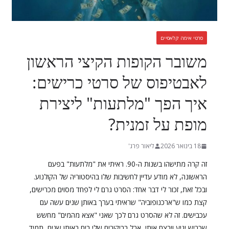
סרטי אימה קלאסיים
משובר הקופות הקיצי הראשון
לאבטיפוס של סרטי כרישים:
איך הפך "מלתעות" ליצירת
מופת על זמנית?
18 בינואר 2026
ליאור פרג'
זה קרה מתישהו בשנות ה-90. ראיתי את "מלתעות" בפעם
הראשונה, לא מודע עדיין לחשיבות שלו בהיסטוריה של הקולנוע.
ובכל זאת, זכור לי דבר אחד: הסרט גרם לי לפחד מסוים מכרישים,
קצת כמו ש"ארכנופוביה" שראיתי בערך באותן שנים עשה עם
עכבישים. זה לא שהסרט גרם לכך שאני "אצא מהמים" מחשש
שכריש יגיע וירצח אותי, אבל בביקורים שלי בים באותן שנים, תמיד