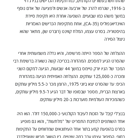
שהתרחשו בעשורים הקודמים, כמו תקיפות הכרישים בניו ג'רזי
ב-1916, שגרמו להרג של ארבעה אנשים ולפציעה של אדם נוסף
במשך משהו כמו שבועיים. השפעה אחרת היא תקיפת סיירת
האינדיאנפוליס (CA-35), אחת מתקיפות הכרישים האכזריות
בהיסטוריה. בסרט עצמו, המלח קווינט (רוברט שו), מתאר שהוא
ניצול הסירה
ההצלחה של הספר הייתה מרשימה, והיא גדלה משמעותית אחרי
שהסרט הגיע למסכים. המהדורה בכריכה קשה נשארה ברשימת רבי
המכר של הניו יורק טיימס במשך 44 שבועות, הגיעה למקום השני
ומכרה כ-125,000 עותקים. ההצלחה האמיתית הגיעה במהדורת
הכיס: עד שהסרט יצא ביוני 1975, הרומן מכר כ-5.5 מיליון עותקים
בארצות הברית, מספר שבסופו של דבר הגיע ל-9.5 מיליון עותקים,
כשהמכירות העולמיות מוערכות ב-20 מיליון עותקים.
בנצ'לי קיבל על הזכות לעיבוד הקולנועי כ-150,000 דולר. הוא היה
אחד השותפים לכתיבת התסריט של "מלתעות", והוא גם מופיע
בסרט בהופעת קמע בתור אחד העיתונאים שמדווחים על התקיפות
בחוף. הסיפור עצמו עבר כמה שינויים, בין השאר מכיוון ששפילברג