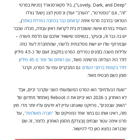
"Lovely, Dark, and Deep"), ביל סקארסגארד (פניוויז בסרטי
"זה", וגם "נוספרטו", "העורב" ועוד) וג'סטין לונג (שעל גורלו
הטראגי בהרבה סרטי אימה
קראתם כבר בכתבה נפרדת באתר
),
העמיד במרכזו אישה ששוכרת בית לקראת ראיון עבודה, מגלה שכבר
יש בה גבר זה, ובעיקר, בטוויסט שישאיר אתכם עם הלסת פעורה –
שבמרתף שלו יש ישות מפלצתית כלשהי, שמתחברת לעוד כמה
עלילות משנה בזמנים נפרדים. הסרט בתקציב זעום של כ-4.5 מיליון
דולר היה הצלחה מרשימה מאוד,
עם רווחים של יותר מ-45 מיליון
דולר בקופות ברחבי העולם.
גם המבקרים עפו על הסרט, וקרגר
סומן כשם מבטיח מאוד.
"שעת הנעלמים" הוא הסרט המשמעותי השני שקרגר יביים, אבל
לא האחרון. ב-2026 הוא יביים את ה-Reboot (אתחול מחדש) של
"האויב שבפנים", פרויקט שאנחנו עדיין לא יודעים עליו יותר מדי. חוץ
מזה, ראינו אותו גם בתור אחד המפיקים של
"חברה מושלמת"
, עוד
סרט אימה עטור שבחים (ובצדק!) מהזמן האחרון. כלומר, זה שם
שכנראה נמצא כאן כדי להישאר.