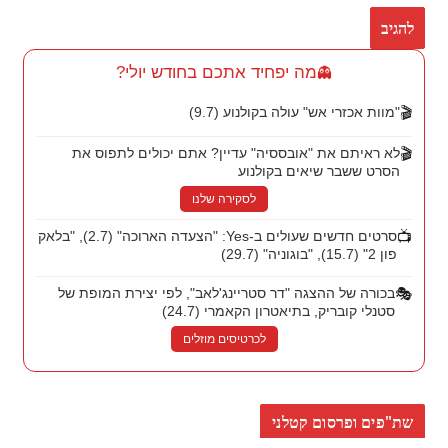
מה יפחיד אתכם בחודש יולי?
👻
🎬
"מוות אכזרי אש" עולה בקולנוע (9.7)
🎬
לא ראיתם את "אובססיה" עדיין? אתם יכולים לתפוס את
הסרט ששבר שיאים בקולנוע
לסקירה שלנו
📺
סרטים חדשים שעולים ב-Yes: "הצעדה הארוכה" (2.7), "בלאק
פון 2" (15.7), "בוגוניה" (29.7)
🎭
בכורה של ההצגה "דר סטריינג'לאב", לפי יצירת המופת של
סטנלי קובריק, בתיאטרון הקאמרי (24.7)
לכרטיסים מוזלים
שת"פים ופרסום קטלני