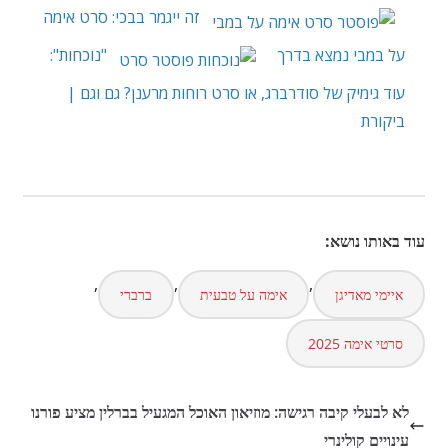
זה ייגמר בבכי: סרט אימה
על במבי נמצא בדרך
"נוכחות":
עוד גימיק של סודרברג, או סרט רוחות מרענן? גם וגם |
ביקורת
עוד באותו נושא:
,
,
,
איימי מאדיגן
אימה על טבעית
ברברי
סרטי אימה 2025
לא לבעלי קיבה רגישה: מוזיאון האוכל המגעיל בברלין מציע פורנו
עינויים קולינרי