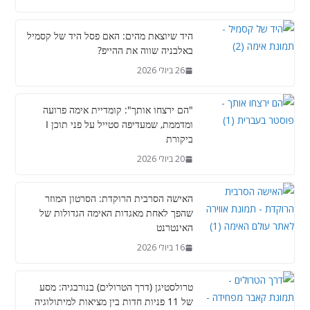
היד שיוצאת מהים: האם פסל היד של קסמיל
באלבניה שווה את ההייפ?
26 ביולי 2026
"הם ירצחו אותך": קומדיית אימה פרועה
ומדממת, שמעדיפה סטייל על פני תוכן I
ביקורת
20 ביולי 2026
האישה הסרבית הרוקדת: הסרטון המוזר
שהפך לאחת מאגדות האימה הגדולות של
האינטרנט
16 ביולי 2026
טרולסטיגן (דרך הטרולים) בנורבגיה: מסע
של 11 פניות חדות בין מציאות למיתולוגיה