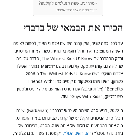
מתי יגיע שעת הנעלמים לקולנוע?
עוד כתבות שיפחידו אתכם
הכירו את הבמאי של ברברי
עד לפני כמה שנים, זאק קרגר היה שם אלמוני מאוד, לפחות לצופה
האימה הממוצע. הוא התחיל דווקא בקומדיה, כשהיה אחד המייסדים
וחלק מההרכב של The Whitest Kids U' Know, סדרת טלוויזיה
שהולידה גם קומדיית סקס קולנועית בשם "Miss March" ואפילו
אלבום מוזיקלי בשם The Whitest Kids U' Know ב-2006.
כשחקן, ראינו אותו בסיטקומים קומיים כמו "Friends With
Benefits" (אל תתבלבלו עם הסרט ההוא עם מילה קוניס וג'סטין
טימברלייק), "Guys With Kids" ועוד.
ב-2022, הגיע סרט האימה העצמאי "ברברי" (Barbarian) ושינה
הכול. סרט הביכורים הקולנועי של קרגר, שביים וכתב את התסריט,
היה אחת ההפתעות הגדולות של אותה שנה. הסרט, בכיכובם של
ג'ורג'ינה קמפבל" (
"הם רואים הכול",
"קופסת הציפורים: ברצלונה",