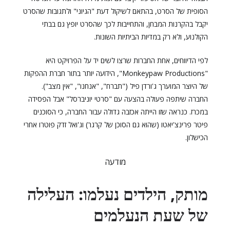
הסופית של הסרט, בהתאם לשיקול דעת "הגיוני" ולתגובות שהסרט
יקבל בהקרנות המבחן, והתחייבות לכך שהסרט יופץ גם בבתי
הקולנוע, ולא רק במדיות הביתיות השונות.
לפי הדיווחים, אחת החברות שרצו לשים יד על הפרויקט היא
"Monkeypaw Productions", הידועה יותר בתור חברת ההפקות
של היוצר המוערך ג'ורדן פיל ("תברח", "אנחנו", "אין מצב").
החברה שיתפה פעולה בהצעה עם "סרטי יוניברסל" אבל הפסידה
במכרז. כנראה שזו הייתה אכזבה גדולה עבור החברה, כי הסוכנים
פיטר פרינצ'יאטו (שהוא גם הסוכן של קרגר) וג'ואל זדק פוטרו אחרי
הכישלון.
מודעה
מותק, הילדים נעלמו: העלילה
של שעת הנעלמים