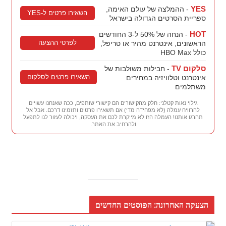
YES
- ההמלצה של עולם האימה,
השאירו פרטים ל-YES
ספריית הסרטים הגדולה בישראל
HOT
- הנחה של 50% ל-3 החודשים
לפרטי ההצעה
הראשונים, אינטרנט מהיר או טריפל,
כולל HBO Max
סלקום TV
- חבילות משולבות של
השאירו פרטים לסלקום
אינטרנט וטלוויזיה במחירים
משתלמים
גילוי נאות קטלני: חלק מהקישורים הם קישורי שותפים, ככה שאנחנו עשויים
להרוויח עמלה (לא מפחידה מדי) אם תשאירו פרטים ותזמינו דרכם. אבל אל
תהרגו אותנו! העמלה הזו לא מייקרת לכם את העסקה, ויכולה לעזור לנו לתפעל
ולהרחיב את האתר.
הצעקה האחרונה: הפוסטים החדשים