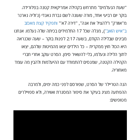
"שעת הנעלמים" מתרחש בקהילה אמריקאית קטנה בפלורידה.
בוקר יום רביעי אחד, מורה שעונה לשם גברת גאנדי (ג'וליה גארנר
מ"אוזרק" ו"להציל את אנה", "דירה 7א'"
ותפקיד קצת מאכזב
ב"איש הזאב"
), מגלה שכל 17 התלמידים בכיתה שלה נעלמו. אנחנו
מבינים שבלילה הקודם, בשעה 2:17 לפנות בוקר – שעה שכנראה
היא הכול חוץ ממקרית – כל הילדים יצאו מהמיטות שלהם, יצאו
לתוך הלילה ונעלמו, בלי להשאיר סימן. הסרט עוקב אחרי חברי
הקהילה הקטנה, שמנסים להתמודד עם ההיעלמות ולהבין מה עומד
מאחוריה.
הנה הטריילר של הסרט, שפורסם לפני כמה ימים, ולמרבה
ההפתעה מציג בעיקר את סיפור המסגרת ואווירה, ולא ספויילרים
מטופשים: