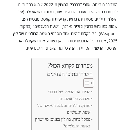
המדוברים ביותר, אחרי "ברברי" המצוין מ-2022 שהוא כתב וביים.
לכן סרט חדש שלו מעורר הרבה ציפיות, במיוחד כשהעלילה (על
היעלמות ילדים מסתורית) נראית קריפית והקאסט מבטיח (עם
שמות כמו ג'וש ברולין וג'וליה גארנר). "שעת הנעלמים" (במקור:
Weapons) יכול בקלות להיות אחד מסרטי האימה הבולטים של קיץ
2025, אם רק כל הכוכבים יסתדרו כאן בשורה. אחרי שקיבלנו את
הפוסטר הרשמי והטריילר, הנה כל מה שאנחנו יודעים עליו.
מפחדים לקרוא הכול?
היעזרו בתוכן העניינים
הכירו את הבמאי של ברברי
מלחמה בין אולפנים
מותק, הילדים נעלמו: העלילה של
שעת הנעלמים
פסקל בחוץ, ברולין בפנים: מי ישחק
בשעת הנעלמים?