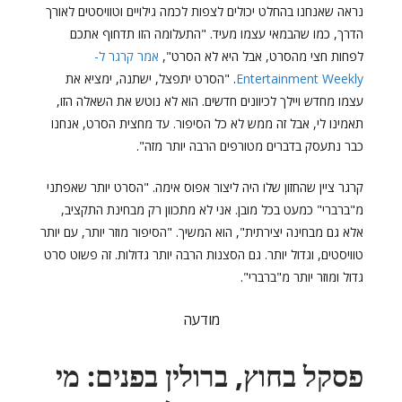
נראה שאנחנו בהחלט יכולים לצפות לכמה גילויים וטוויסטים לאורך
הדרך, כמו שהבמאי עצמו מעיד. "התעלומה הזו תדחוף אתכם
לפחות חצי מהסרט, אבל היא לא הסרט",
אמר קרגר ל-
Entertainment Weekly
. "הסרט יתפצל, ישתנה, ימציא את
עצמו מחדש ויילך לכיוונים חדשים. הוא לא נוטש את השאלה הזו,
תאמינו לי, אבל זה ממש לא כל הסיפור. עד מחצית הסרט, אנחנו
כבר נתעסק בדברים מטורפים הרבה יותר מזה".
קרגר ציין שהחזון שלו היה ליצור אפוס אימה. "הסרט יותר שאפתני
מ"ברברי" כמעט בכל מובן. אני לא מתכוון רק מבחינת התקציב,
אלא גם מבחינה יצירתית", הוא המשיך. "הסיפור מוזר יותר, עם יותר
טוויסטים, וגדול יותר. גם הסצנות הרבה יותר גדולות. זה פשוט סרט
גדול ומוזר יותר מ"ברברי".
מודעה
פסקל בחוץ, ברולין בפנים: מי