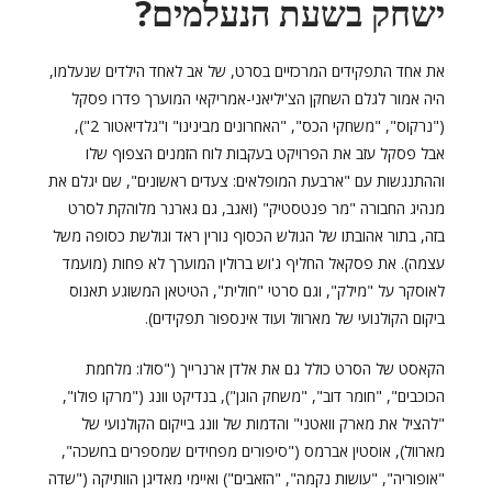
ישחק בשעת הנעלמים?
את אחד התפקידים המרכזיים בסרט, של אב לאחד הילדים שנעלמו,
היה אמור לגלם השחקן הצ'יליאני-אמריקאי המוערך פדרו פסקל
("נרקוס", "משחקי הכס", "האחרונים מבינינו" ו"גלדיאטור 2"),
אבל פסקל עזב את הפרויקט בעקבות לוח הזמנים הצפוף שלו
וההתנגשות עם "ארבעת המופלאים: צעדים ראשונים", שם יגלם את
מנהיג החבורה "מר פנטסטיק" (ואגב, גם גארנר מלוהקת לסרט
בזה, בתור אהובתו של הגולש הכסוף נורין ראד וגולשת כסופה משל
עצמה). את פסקאל החליף ג'וש ברולין המוערך לא פחות (מועמד
לאוסקר על "מילק", וגם סרטי "חולית", הטיטאן המשוגע תאנוס
ביקום הקולנועי של מארוול ועוד אינספור תפקידים).
הקאסט של הסרט כולל גם את אלדן ארנרייך ("סולו: מלחמת
הכוכבים", "חומר דוב", "משחק הוגן"), בנדיקט וונג ("מרקו פולו",
"להציל את מארק וואטני" והדמות של וונג בייקום הקולנועי של
מארוול), אוסטין אברמס ("סיפורים מפחידים שמספרים בחשכה",
"אופוריה", "עושות נקמה", "הזאבים") ואיימי מאדיגן הוותיקה ("שדה