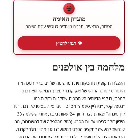
💀
מועדון האימה
הטבות, מבצעים ותכנים מיוחדים לגולשי עולם האימה
👁 תעזו להציץ
מלחמה בין אולפנים
ההצלחה הקופתית והביקורתית המרשימה של "ברברי" הפכה את
התסריט לסרט החדש של זאק קרגר למצרך מבוקש. הוא נכנס
למכרז, בו לפי הדיווחים השתתפות שחקניות גדולות כמו
"נטפליקס", "ניו ליין סינמה" ו"סרטי יוניברסל". בסופו של דבר, "ניו
ליין סינמה" יצאה מנצחת תוך 24 שעות בלבד, אחרי ששילמה 38
מיליון דולר לכיסוי עלויות הסרט (החל מההפקה ועד למשכורות, מה
שנחשב למעשה לתקציב הסרט המשוער) ו-10 מיליון דולר לקרגר.
הבמאי והיוצר של הסיפור קיבל גם זכות מילה אחרונה על הגרסה