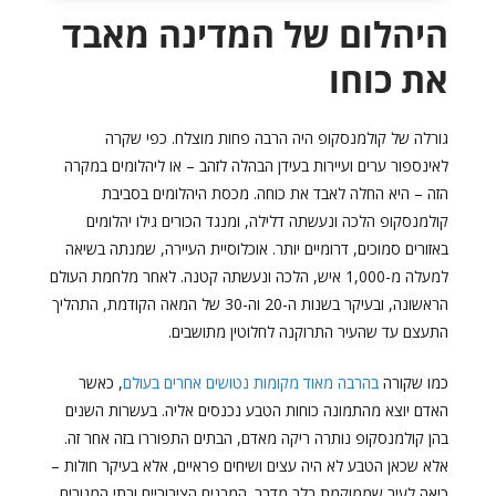
היהלום של המדינה מאבד
את כוחו
גורלה של קולמנסקופ היה הרבה פחות מוצלח. כפי שקרה
לאינספור ערים ועיירות בעידן הבהלה לזהב – או ליהלומים במקרה
הזה – היא החלה לאבד את כוחה. מכסת היהלומים בסביבת
קולמנסקופ הלכה ונעשתה דלילה, ומנגד הכורים גילו יהלומים
באזורים סמוכים, דרומיים יותר. אוכלוסיית העיירה, שמנתה בשיאה
למעלה מ-1,000 איש, הלכה ונעשתה קטנה. לאחר מלחמת העולם
הראשונה, ובעיקר בשנות ה-20 וה-30 של המאה הקודמת, התהליך
התעצם עד שהעיר התרוקנה לחלוטין מתושבים.
כמו שקורה
בהרבה מאוד מקומות נטושים אחרים בעולם
, כאשר
האדם יוצא מהתמונה כוחות הטבע נכנסים אליה. בעשרות השנים
בהן קולמנסקופ נותרה ריקה מאדם, הבתים התפוררו בזה אחר זה.
אלא שכאן הטבע לא היה עצים ושיחים פראיים, אלא בעיקר חולות –
כיאה לעיר שממוקמת בלב מדבר. המבנים הציבוריים ובתי המגורים