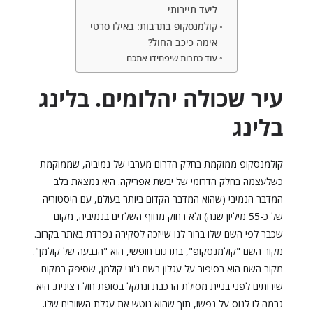
ליעד תיירותי
קולמנסקופ בתרבות: באילו סרטי
אימה כיכב החול?
עוד כתבות שיפחידו אתכם
עיר שכולה יהלומים. בלינג
בלינג
קולמנסקופ ממוקמת בחלק הדרום מערבי של נמיביה, שממוקמת
כשלעצמה בחלק הדרומי של יבשת אפריקה. היא נמצאת בלב
המדבר הנמיבי (שהוא המדבר הקדום ביותר בעולם, עם היסטוריה
של כ-55 מיליון שנה) ולא רחוק מחוף השלדים בנמיביה, מקום
שכבר לפי השם שלו ברור לנו שייזכה לסקירה נפרדת באתר בקרוב.
מקור השם "קולמנסקופ", בתרגום חופשי, הוא "הגבעה של קולמן".
מקור השם הוא בסיפור על עגלון בשם ג'וני קולמן, שסיפק במקום
שירותים לפני בניית מסילת הרכבת ונתקל בסופת חול רצינית. היא
גרמה לו לנוס על נפשו, תוך שהוא נוטש את עגלת השוורים שלו.