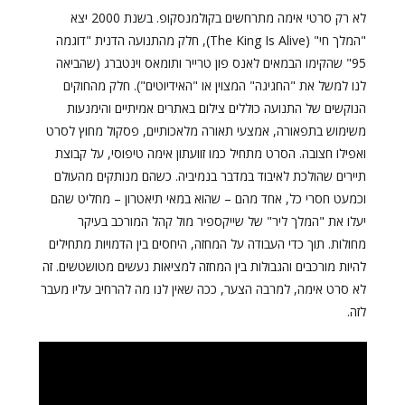
לא רק סרטי אימה מתרחשים בקולמנסקופ. בשנת 2000 יצא
"המלך חי" (The King Is Alive), חלק מהתנועה הדנית "דוגמה
95" שהקימו הבמאים לאנס פון טרייר ותומאס וינטברג (שהביאה
לנו למשל את "החגיגה" המצוין או "האידיוטים"). חלק מהחוקים
הנוקשים של התנועה כוללים צילום באתרים אמיתיים והימנעות
משימוש בתפאורה, אמצעי תאורה מלאכותיים, פסקול מחוץ לסרט
ואפילו חצובה. הסרט מתחיל כמו זוועתון אימה טיפוסי, על קבוצת
תיירים שהולכת לאיבוד במדבר בנמיביה. כשהם מנותקים מהעולם
וכמעט חסרי כל, אחד מהם – שהוא במאי תיאטרון – מחליט שהם
יעלו את "המלך ליר" של שייקספיר מול קהל המורכב בעיקר
מחולות. תוך כדי העבודה על המחזה, היחסים בין הדמויות מתחילים
להיות מורכבים והגבולות בין המחזה למציאות נעשים מטושטשים. זה
לא סרט אימה, למרבה הצער, ככה שאין לנו מה להרחיב עליו מעבר
לזה.