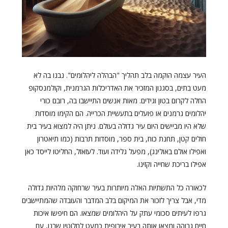
העיר עצמה הוקמה בלב תהליך "הבהלה ליהלומים". נבנו בה לא
מעט בתים, בסגנון המזכיר את האדריכלות הגרמנית, וקולמנסקופ
החלה לקרום בטון וגידים. מאות אנשים התיישבו בה, רובם כורי
יהלומים גרמנים או פועלים בתעשיית הכרייה. הם הקימו מוסדות
שלא היו מביישים היום עיר גדולה בעולם. ניתן היה למצוא בעיר בית
חולים קטן, תחנת כוח, בית ספר, מוסדות תרבות (כמו תיאטרון
ואפילו אולם באולינג), מפעל גלידה ועוד. לעזאזל, החליטו לייסד כאן
אפילו בריכת שחייה וקזינו.
לכאורה כל התשתיות האלה מיותרות בעיר שרחוקה מלהיות גדולה
מדי, אבל צריך לזכור את המיקום בלב המדבר והעובדה שהמתיישבים
גרפו לעיתים סכומי עתק על היהלומים שמצאו. הם חיפשו איכות
חיים גבוהה ומצאו אותה בעיר אירופית כמעט לחלוטין שבנו, עם