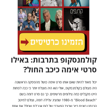
קולמנסקופ בתרבות: באילו
סרטי אימה כיכב החול?
יכול מאוד להיות שאם אותו סרט אימה כושל מהפסקה הראשונה
היה מצולם בקולמנסקופ, אולי הוא היה מוצלח יותר כי ככה לפחות
היינו מקבלים כמה צילומים מרשימים. כך גם סרט דומה בשם
"Blood Beach" מ-1980 שמציג עלילה דומה, וצולם למיטב
הבנתנו בווניס ביץ' שבצד המערבי של לוס אנג'לס שכולל את אחת