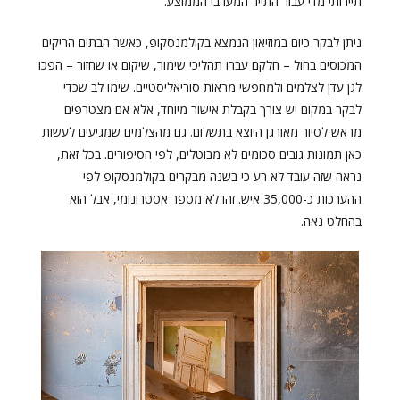
תיירותי מדי עבור התייר המערבי הממוצע.
ניתן לבקר כיום במוזיאון הנמצא בקולמנסקופ, כאשר הבתים הריקים
המכוסים בחול – חלקם עברו תהליכי שימור, שיקום או שחזור – הפכו
לגן עדן לצלמים ולמחפשי מראות סוריאליסטיים. שימו לב שכדי
לבקר במקום יש צורך בקבלת אישור מיוחד, אלא אם מצטרפים
מראש לסיור מאורגן היוצא בתשלום. גם מהצלמים שמגיעים לעשות
כאן תמונות גובים סכומים לא מבוטלים, לפי הסיפורים. בכל זאת,
נראה שזה עובד לא רע כי בשנה מבקרים בקולמנסקופ לפי
ההערכות כ-35,000 איש. זהו לא מספר אסטרונומי, אבל הוא
בהחלט נאה.