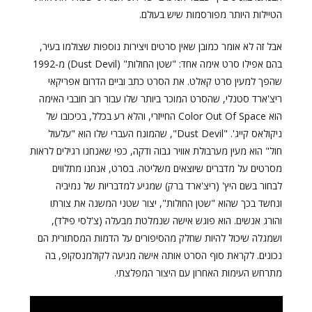
הטיילות היותר מפורסמות שיש בעולם.
אבל זה לא אומר כמובן שאין סרטים ויצירות נוספות שצולמו בעיר,
בהם אפילו סרט אימה אחד: "שטן החולות" (Dust Devil) מ-1992
שהפך למעין סרט קאלט. את הסרט כתב וביים הדרום אפריקאי
ריצ'ארד סטנלי, שהסרט המוכר ביותר שלו עבור רוב חובבי האימה
הוא Color Out Of Space החייזרי, והלא רע בכלל, בכיכובו של
ניקולאס קייג'. "Dust Devil", שהמונח העברי שלו הוא "עלעול
חול" הוא מעין מערבולת אוויר גבוה ודקה, כפי שאנחנו רגילים לראות
מסרטים על מדברים שיוצאים משליטה. בסרט, אנחנו מתלווים
לבחור בשם היץ' (ריצ'ארד ברק) שמגיע למדבריות של נמיביה
ונחשד בכך שהוא "שטן החולות", יצור שטני המשנה את צורתו
והורג אנשים. הוא פוגש אישה שנמלטת מבעלה (צ'לסי פילד),
ושמגלה שיכול להיות שחלק מהסיפורים על הדמות המסתורית הם
נכונים. לקראת סוף הסרט אותה אישה מגיעה לקולמנסקופ, בה
מתרחש העימות האחרון עם היצור המפלצתי.