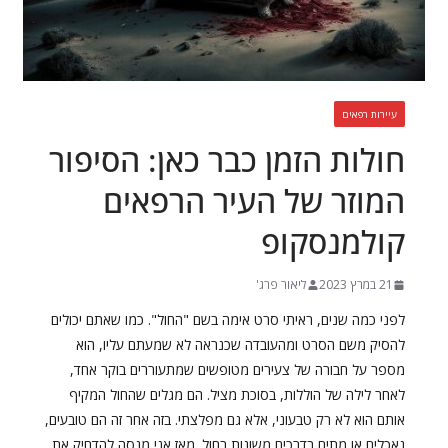
עיירות רפאים
חולות הזמן כבר כאן: הסיפור
המוזר של העיר הרפאים
קולמנסקופ
21 במרץ 2023
ליאור פרג'
לפני כמה שנים, ראיתי סרט אימה בשם "החול". כמו שאתם יכולים
להסיק משם הסרט ומהעובדה שכנראה לא שמעתם עליו, הוא
מספר על חבורה של צעירים מטופשים שמתעוררים בוקר אחד,
לאחר לילה של הוללות, בסוכת מציל. הם מגלים שהחול המקיף
אותם הוא לא רק טבעוני, אלא גם מפלצתי. בזה אחר זה הם טובעים,
נאכלים או מתים בדרכים משונות בחול. מאז אני מנסה להדחיק את