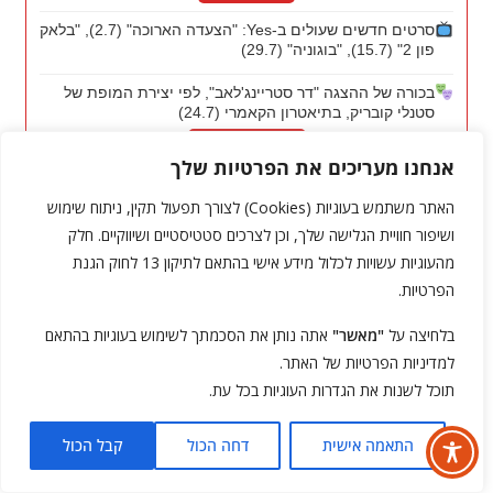
סרטים חדשים שעולים ב-Yes: "הצעדה הארוכה" (2.7), "בלאק
פון 2" (15.7), "בוגוניה" (29.7)
בכורה של ההצגה "דר סטריינג'לאב", לפי יצירת המופת של
סטנלי קובריק, בתיאטרון הקאמרי (24.7)
לכרטיסים מוזלים
אנחנו מעריכים את הפרטיות שלך
האתר משתמש בעוגיות (Cookies) לצורך תפעול תקין, ניתוח שימוש
שת"פים ופרסום קטלני
ושיפור חוויית הגלישה שלך, וכן לצרכים סטטיסטיים ושיווקיים. חלק
מהעוגיות עשויות לכלול מידע אישי בהתאם לתיקון 13 לחוק הגנת
הפרטיות.
בלחיצה על
"מאשר"
אתה נותן את הסכמתך לשימוש בעוגיות בהתאם
מועדון האימה
למדיניות הפרטיות של האתר.
הטבות, מבצעים ותכנים מיוחדים לגולשי עולם האימה
תוכל לשנות את הגדרות העוגיות בכל עת.
👁 תעזו להציץ
התאמה אישית
דחה הכול
קבל הכול