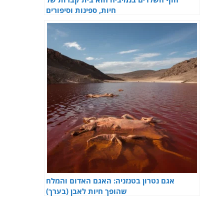
חיות, ספינות וסיפורים
אגם נטרון בטנזניה: האגם האדום והמלח
שהופך חיות לאבן (בערך)