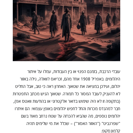
עובדי הרכבת, בזמנם הפנוי או בין העבודות, עמלו על איתור
היהלומים. באפריל 1908 אחד מהם, זכריאס לוואלה, גילה באזור
יהלום, ועידכן במציאה את שטאוך. האחרון ראה כי טוב, אבל החליט
לא להעניק לעובד המסור כל תמורה. שטאוך הגיש מכתב התפטרות
(בתקופה זו לא היה שימוש בדואר אלקטרוני או בהודעות וואטס אפ),
חבר למהנדס מכרות והחל לחפש יהלומים באופן עצמאי. הם איתרו
יהלומים נוספים, מה שהביא להכרזה על שטח נרחב מאוד בשם
"שפרגביט" ("האזור האסור") – שכלל את מי שלימים תהיה
קלמונסקופ.