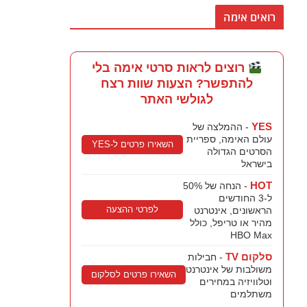
רואים אימה
רוצים לראות סרטי אימה בלי
להתפשר? הצעות שוות רצח
לגולשי האתר
YES
- ההמלצה של
עולם האימה, ספריית
השאירו פרטים ל-YES
הסרטים הגדולה
בישראל
HOT
- הנחה של 50%
ל-3 החודשים
לפרטי ההצעה
הראשונים, אינטרנט
מהיר או טריפל, כולל
HBO Max
סלקום TV
- חבילות
משולבות של אינטרנט
השאירו פרטים לסלקום
וטלוויזיה במחירים
משתלמים