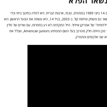
 נשאר הפלא
לוסי הייל – או בשמה המלא קארן לוסיל "לוסי" הייל – נולדה ב-14 ביוני 1989 בממפיס, טנסי, ארצות הברית. היא למדה בחינוך ביתי וכדי
להגשים את החלום שלה ולהיכנס לעולם הבידור, למדה בין השאר גם משחק ופיתוח קול. ב-2003, בגיל 14, היא עשתה את הצעד הראשון. היא
הריאליטי American Juniors, הגרסה ה"ילדותית" של אמריקן איידול. הייל התקדמה לא רע בתחרות, עם שירים של סלין
דיון, הטמפטיישן, בלונדי ואחרים, והגיעה למקום הרביעי. לאחר מכן הייתה חלק מהרכב בעל השם המפתיע American Juniors, שכלל את
 שני אלבומים והתפרק.