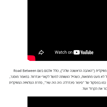
הייל אמנם עבר לתחום המשחק, אבל המשיכה לפתח קריירה מוזיקלית ("האהבה הראשונה שלה"), כולל אלבום בשם Road Between
 קיבל לא מעט מחמאות, כשהייל הושוותה למשל לקארי אנדרווד. במאמר מוסגר,
ו בפסקול של "סיפור סינדרלה: היה היה שיר", סדרת הטלוויזיה המוזיקלית
ור את הקרח" ועוד.