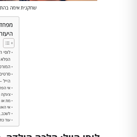
שחקנית אימה בהתהוות
מפחדי
היעזרו
לוסי ה
הפלא
המורכב
סרטים 
הייל –
אי הפחד (9
צעקה 4 (2011)
מת או חוב
אי האשליו
לשכב, לה
עוד כת