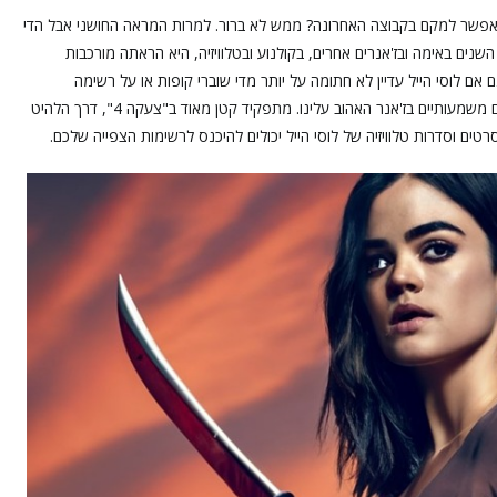
 אפשר למקם בקבוצה האחרונה? ממש לא ברור. למרות המראה החושני אבל הדי
ם באימה ובז'אנרים אחרים, בקולנוע ובטלוויזיה, היא הראתה מורכבות
אם לוסי הייל עדיין לא חתומה על יותר מדי שוברי קופות או על רשימה
אינסופית של סרטי אימה, הרזומה שלה כן כולל כמה תפקידים משמעותיים בז'אנר האהוב עלינו. מתפקיד קטן מאוד ב"צעקה 4", דרך הלהיט
רטים וסדרות טלוויזיה של לוסי הייל יכולים להיכנס לרשימות הצפייה שלכם.