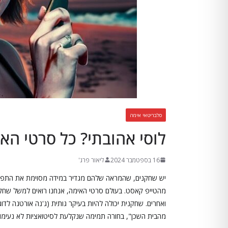
סלבריטאי אימה
לוסי אהובתי? כל סרטי האי
16 בספטמבר 2024
ליאור פרג'
יש שחקנים, שהמראה שלהם מגדיר במידה מסוימת את התפקי
מהטייפ קאסט. בעולם סרטי האימה, אנחנו רואים למשל שחק
ואחרים. שחקנית יכולה להיות בעיקר גותית (ג'נה אורטגה לדו
מהבית השכן", בחורה תמימה שנקלעת לסיטואציות לא נעימו