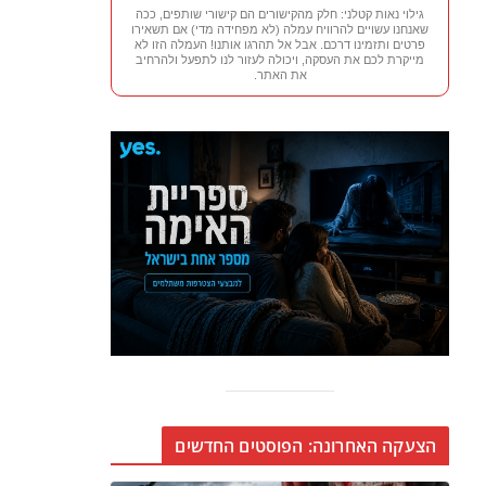
גילוי נאות קטלני: חלק מהקישורים הם קישורי שותפים, ככה
שאנחנו עשויים להרוויח עמלה (לא מפחידה מדי) אם תשאירו
פרטים ותזמינו דרכם. אבל אל תהרגו אותנו! העמלה הזו לא
מייקרת לכם את העסקה, ויכולה לעזור לנו לתפעל ולהרחיב
את האתר.
הצעקה האחרונה: הפוסטים החדשים