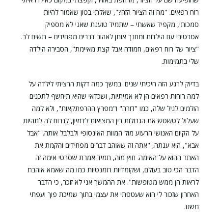
רוח רפאים. "מה זה הציור הזה?", שאלתי בטון שאמור להיות
סמכותי, מקפיד שאשתי – שתמיד טוענת שאני לא מספיק
אסרטיבי עם הילדות ומחנך אותן לאהוב דברים מפחידים – תשים לב.
"ציור של רוח רפאים, חמודה אבל קצת מאיימת", הסבירה הילדה
שלי בתמימות.
בדיוק לרגע הזה חיכיתי שנים. במשך כמה דקות הרציתי לילדה על
למה רוחות רפאים הן לא אמיתיות, ושכדאי שהיא תיחשף לתכנים
הולמים לגיל שלה, כמו "דורה" ו"מפרץ ההרפתקאות", ולא למה
שעלול לטשטש את הגבולות בין המציאות לדמיון, לגרום לה לתהיות
על הקיום האנושי הרעוע מול המוות האינסופי ולבלבל אותה. "אבל
אבא", היא ענתה, "אתה זה שאוהב דברים מפחידים והקמת את
האתר ההוא על האימה. חוץ מזה, תמיד אמרת שסרטי אימה זה
הדבר הכי טוב בעולם, ושקומדיות רומנטיות כמו מה שאמא אוהבת
לראות הן ממש מטופשות". את ההמשך אני לא זוכר, כי הדבר
האחרון שזכור לי הוא שעטפתי את עצמי בתוך שמיכת פוך ועפתי
משם.