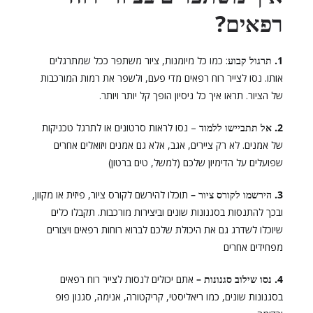
רפאים?
1. תרגול קבוע
: כמו כל מיומנות, ציור משתפר ככל שמתרגלים
אותו. נסו לצייר רוח רפאים מדי פעם, ולשפר את רמות המורכבות
של הציור. תראו איך כל ניסיון הופך קל יותר ויותר.
2. אל תתביישו ללמוד
– נסו לראות סרטונים או לתרגל טכניקות
של אמנים. לא רק ציירים, אגב, אלא גם אמנים ויזואלים אחרים
שפועלים על הדימיון שלכם (למשל, טים ברטון)
3. הירשמו לקורס ציור –
תוכלו להירשם לקורס ציור, פיזית או מקוון,
ובכך להתנסות בסגנונות שונים וביצירות מורכבות. תקבלו כלים
שיוכלו לשדרג גם את היכולת שלכם לברוא רוחות רפאים ויצורים
מפחידים אחרים
4. נסו שילוב סגנונות –
אתם יכולים לנסות לצייר רוח רפאים
בסגנונות שונים, כמו ריאליסטי, קריקטורה, אנימה, סגנון פופ