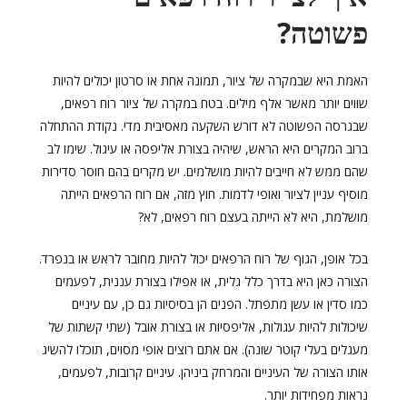
פשוטה?
האמת היא שבמקרה של ציור, תמונה אחת או סרטון יכולים להיות
שווים יותר מאשר אלף מילים. בטח במקרה של ציור רוח רפאים,
שבגרסה הפשוטה לא דורש השקעה מאסיבית מדי. נקודת ההתחלה
ברוב המקרים היא הראש, שיהיה בצורת אליפסה או עיגול. שימו לב
שהם ממש לא חייבים להיות מושלמים. יש מקרים בהם חוסר סדירות
מוסיף עניין לציור ואופי לדמות. חוץ מזה, אם רוח הרפאים הייתה
מושלמת, היא לא הייתה בעצם רוח רפאים, לא?
בכל אופן, הגוף של רוח הרפאים יכול להיות מחובר לראש או בנפרד.
הצורה כאן היא בדרך כלל גלית, או אפילו בצורת עננית, לפעמים
כמו סדין או עשן מתפתל. הפנים הן בסיסיות גם כן, עם עיניים
שיכולות להיות עגולות, אליפסיות או בצורת אובל (שתי קשתות של
מעגלים בעלי קוטר שונה). אם אתם רוצים אופי מסוים, תוכלו להשיג
אותו הצורה של העיניים והמרחק ביניהן. עיניים קרובות, לפעמים,
נראות מפחידות יותר.