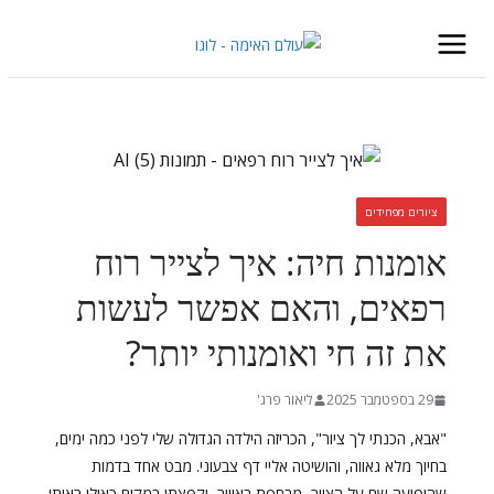
Skip
to
content
ציורים מפחידים
אומנות חיה: איך לצייר רוח
רפאים, והאם אפשר לעשות
את זה חי ואומנותי יותר?
29 בספטמבר 2025
ליאור פרג'
"אבא, הכנתי לך ציור", הכריזה הילדה הגדולה שלי לפני כמה ימים,
בחיוך מלא גאווה, והושיטה אליי דף צבעוני. מבט אחד בדמות
שהופיעה שם על הציור, מרחפת באוויר, וקפצתי במקום כאילו ראיתי