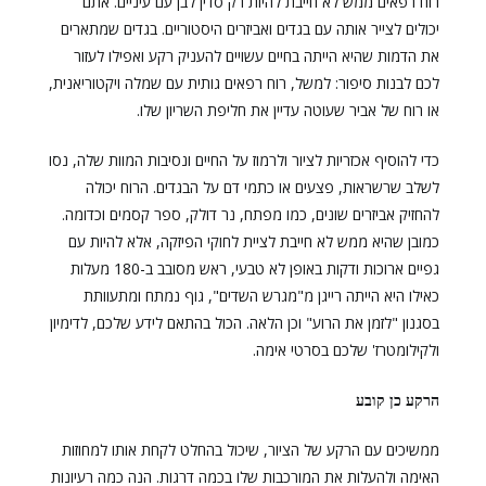
רוח רפאים ממש לא חייבת להיות רק סדין לבן עם עיניים. אתם
יכולים לצייר אותה עם בגדים ואביזרים היסטוריים. בגדים שמתארים
את הדמות שהיא הייתה בחיים עשויים להעניק רקע ואפילו לעזור
לכם לבנות סיפור: למשל, רוח רפאים גותית עם שמלה ויקטוריאנית,
או רוח של אביר שעוטה עדיין את חליפת השריון שלו.
כדי להוסיף אכזריות לציור ולרמוז על החיים ונסיבות המוות שלה, נסו
לשלב שרשראות, פצעים או כתמי דם על הבגדים. הרוח יכולה
להחזיק אביזרים שונים, כמו מפתח, נר דולק, ספר קסמים וכדומה.
כמובן שהיא ממש לא חייבת לציית לחוקי הפיזקה, אלא להיות עם
גפיים ארוכות ודקות באופן לא טבעי, ראש מסובב ב-180 מעלות
כאילו היא הייתה רייגן מ"מגרש השדים", גוף נמתח ומתעוותת
בסגנון "לזמן את הרוע" וכן הלאה. הכול בהתאם לידע שלכם, לדימיון
ולקילומטרז' שלכם בסרטי אימה.
הרקע כן קובע
ממשיכים עם הרקע של הציור, שיכול בהחלט לקחת אותו למחוזות
האימה ולהעלות את המורכבות שלו בכמה דרגות. הנה כמה רעיונות