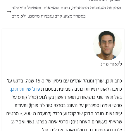
מתקפת העגבניות הרצחניות, גרסת המציאות: פסטיבל טומטינה
בספרד מציע קרב עגבניות מדמם, ולא מדם
ליאור פרג'
כתב תוכן, עורך ומנהל אתרים עם ניסיון של כ-15 שנה, בדגש על
כתיבה לאתרי תיירות וכתיבה מגזינית במסגרת
פרג' שירותי תוכן.
בעל תואר שני בתקשורת, תואר ראשון בקולנוע (כולל קורס על
סרטי אימה וסמינריון על העונג בסרטי טורצ'ר פורן!) ותעודת
עיתונאות. חובב הדוק של קולנוע בכלל (למעלה מ-3,200 סרטים
שראיתי בעשורים האחרונים) וסרטי אימה בפרט. נשוי ואב ל-2
ילדות מקסימות. גר בחולון ואוהד את ליברפול.