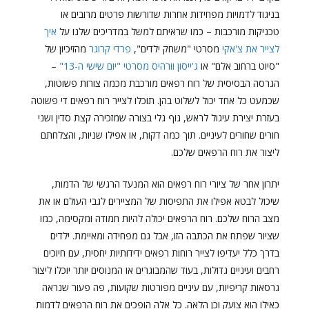
בניגוד לדמויות מפחידות אחרות שדורשות פרטים מרובים או
טכניקות מורכבות – כמו שראיתם למשל במדריכים שלנו על
איך
לצייר את צ'אקי
מסרטי "משחק ילדים",
פרדי קרוגר
מהזיכיון של
"סיוט ברחוב אלם" או
ג'ייסון וורהיס מסרטי "יום שישי ה-13"
–
הגרסה הבסיסית של רוח רפאים מורכבת מכמה צורות פשוטות,
שכמעט כל אחד יכול לשלוט בהן. תוכלו לצייר רוח רפאים די פשוטה
בעזרת יצירת עיגול לראש, גוף גלי בצורה שמזכירה קצת סדין ושני
חורים שחורים לעיניים. תוך כמה דקות, או אפילו שניות, והצלחתם
ליצור את רוח הרפאים שלכם.
יתרון אחר של ציורי רוח רפאים הוא המנעד הרגשי של הדמות,
שיכול לבטא אפילו את התפיסות של המציירים לגבי העולם או את
מצב הרוח שלכם. רוח הרפאים יכולה להיות חמודה ומקסימה, כמו
שציור שפתח את הכתבה הזו, אבל גם מפחידה ומאיימת. ילדים
בדרך כלל יעדיפו לצייר רוחות רפאים ידידותיות יחסית, עם חיוכים
רחבים ועיניים גדולות, בעוד שהמבוגרים או המנוסים יותר יוכלו ליצור
גרסאות קריפיות, עם עיניים מפורטות שקועות, פה פעור שנראה
כאילו הוא צועק וכן הלאה. כל אלה הופכים את רוח הרפאים לדמות