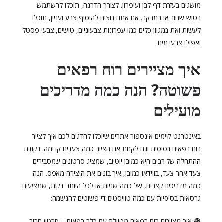
מושגים בעזרת דף לבן ועיפרון. לצורך הדרגה, תוכלו להשתמש
בטוש שחור או במרקר. אם אתם רוצים להוסיף צבע ועניין, תוכלו
לעשות זאת במגוון כלים כמו עפרונות צבעוניים, טושים, צבעי פסטל
ואפילו צבעי מים.
איך מציירים רוח רפאים
פשוטה? הנה כמה מדריכים
מועילים
באינטרנט קיימים אינספור אתרים שיוכלו להדגים לכם איך לצייר
רוח רפאים בסיסית וגם לקחת את הציור כמה צעדים קדימה. נקודת
ההתחלה של רבים היא כמובן יוטיוב, שמציג סרטונים שמסבירים
צעד אחר צעד, בווידאו כמובן, איך בונים את היצירה מאפס. הנה
כמה מדריכים קצרים, של כמה שניות או לכל היותר דקות, שמציעים
גרסאות בסיסיות עם כמה טוויסטים די פשוטים להגשמה:
👻 איך מציירים רוח רפאים מטיילת עם כלב רפאים
– סרטון חביב