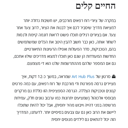
החיים קלים
במקרה של ציורי רוח רפאים מורכבים, יש חשיבות גדולה יותר
למציאת מדריך שיסביר לכם איך לבנות את הציור, לרוב צעד אחר
צעד. אם בציורים רגילים תוכלו פשוט לראות דוגמה קיימת ולנסות
לשחזר אותה, כאן כבר חשוב להבין היטב את הכלים שמשתמשים
בהם, הטכניקות, סדר הפעולות ואפילו הרעיונות התיאורטיים.
החדשות המעודדות הן שגם כאן תוכלו למצוא מדריכים שילוו אתכם,
גם אם המספר שלהם מההתרשמות שלנו הוא די מצומצם.
👻 סרטון של
Art Hub Plus
שמראה, במשך כ-12 דקות, איך
מציירים גרסה מפורטת ודי מורכבת של רוח רפאים, עם כמה פרטים
קטנים וטכניקות הצללה. הגרסה הספציפית הזו כוללת גם מרקרים
מבוססי אלכוהול (שמציעים יתרונות כמו ערבוב גוונים חלק, עמידות
מרשימה בפני דהייה וייבוש מהיר יחסית), אבל יכול להיות שתוכלו
ליישם את הרוב כאן גם עם צבעים בסיסיים יותר. לדעתנו, המדריך
הזה יכול להתאים גם לילדים מנוסים יחסית