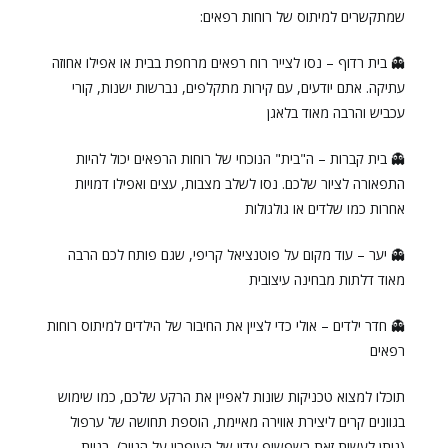
שמתקשרים למיתוס של רוחות רפאים:
👻 בית רדוף – נסו לצייר רוח רפאים מרחפת בבית או אפילו אחוזה
עתיקה. אתם יודעים, עם קירות מתקלפים, נברשות ישנות, קורי
עכביש והרבה מאוד בלאגן
👻 בית קברות – ה"בית" הנוכחי של רוחות הרפאים יכול להיות
התפאורה לציור שלכם. נסו לשלב מצבות, עצים ואפילו דמויות
אחרות כמו שלדים או גולגולות
👻 יער – עוד מקום על פוטנציאל קריפי, שגם פותח לכם הרבה
מאוד דלתות מבחינה עיצובית
👻 חדר ילדים – אולי כדי לציין את החיבור של הילדים למיתוס רוחות
רפאים
תוכלו למצוא טכניקות שונות לאפיין את הרקע שלכם, כמו שימוש
בגוונים קרים ליצירת אווירה מאיימת, הוספת תחושה של ערפול
(ניתן לעשות זאת בשפשוף עדין של העיפרון על הנייר), בניית